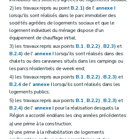
2) les travaux repris au point
B.2.1)
de l'
annexe I
lorsqu'ils sont réalisés dans le parc immobilier des
sociétés agréées de logements sociaux et que le
logement individuel du ménage dispose d'un
équipement de chauffage initial;
3) les travaux repris aux points
B.1
,
B.2.2)
,
B2.3)
et
B.2.4)
de l'
annexe I
lorsqu'ils sont réalisés dans des
chalets ou des caravanes situés dans les campings ou
les parcs résidentiels de week-end;
4) les travaux repris aux points
B.1
,
B.2.2)
,
B.2.3)
et
B.2.4
de l'
annexe I
lorsqu'ils sont réalisés dans les
logements publics;
5) les travaux repris aux points
B.1
,
B.2.2)
,
B.2.3)
et
B.2.4)
de l'
annexe I
pour la réalisation desquels la
Région a accordé endéans les cinq années précédentes:
a)
une prime à la construction;
b)
une prime à la réhabilitation de logements