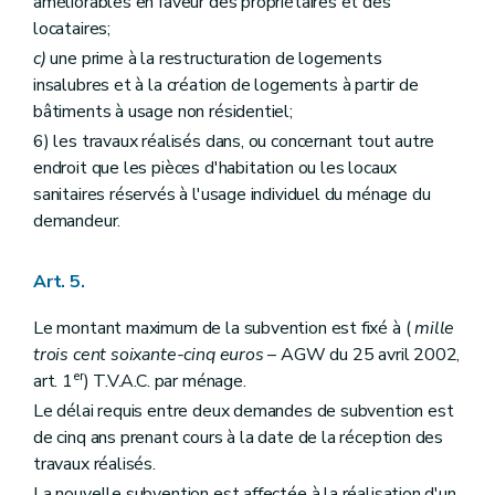
améliorables en faveur des propriétaires et des
locataires;
c)
une prime à la restructuration de logements
insalubres et à la création de logements à partir de
bâtiments à usage non résidentiel;
6) les travaux réalisés dans, ou concernant tout autre
endroit que les pièces d'habitation ou les locaux
sanitaires réservés à l'usage individuel du ménage du
demandeur.
Art. 5.
Le montant maximum de la subvention est fixé à (
mille
trois cent soixante-cinq euros
– AGW du 25 avril 2002,
er
art. 1
) T.V.A.C. par ménage.
Le délai requis entre deux demandes de subvention est
de cinq ans prenant cours à la date de la réception des
travaux réalisés.
La nouvelle subvention est affectée à la réalisation d'un