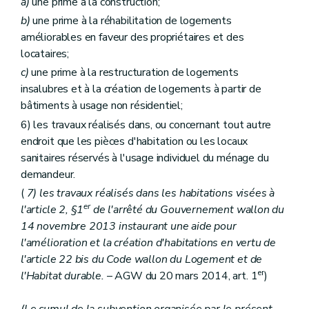
a)
une prime à la construction;
b)
une prime à la réhabilitation de logements
améliorables en faveur des propriétaires et des
locataires;
c)
une prime à la restructuration de logements
insalubres et à la création de logements à partir de
bâtiments à usage non résidentiel;
6) les travaux réalisés dans, ou concernant tout autre
endroit que les pièces d'habitation ou les locaux
sanitaires réservés à l'usage individuel du ménage du
demandeur.
(
7) les travaux réalisés dans les habitations visées à
er
l'article 2, §1
de l'arrêté du Gouvernement wallon du
14 novembre 2013 instaurant une aide pour
l'amélioration et la création d'habitations en vertu de
l'article 22
bis
du Code wallon du Logement et de
er
l'Habitat durable.
– AGW du 20 mars 2014, art. 1
)
(Le cumul de la subvention organisée par le présent