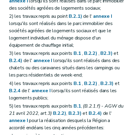
annexe I
lorsqu'ils sont réalisés dans le parc immobilier
des sociétés agréées de logements sociaux;
2) les travaux repris au point
B.2.1)
de l'
annexe I
lorsqu'ils sont réalisés dans le parc immobilier des
sociétés agréées de logements sociaux et que le
logement individuel du ménage dispose d'un
équipement de chauffage initial;
3) les travaux repris aux points
B.1
,
B.2.2)
,
B2.3)
et
B.2.4)
de l'
annexe I
lorsqu'ils sont réalisés dans des
chalets ou des caravanes situés dans les campings ou
les parcs résidentiels de week-end;
4) les travaux repris aux points
B.1
,
B.2.2)
,
B.2.3)
et
B.2.4
de l'
annexe I
lorsqu'ils sont réalisés dans les
logements publics;
5) les travaux repris aux points
B.1
,
(B.2.1.f)
- AGW du
21 avril 2022, art.3)
B.2.2)
,
B.2.3)
et
B.2.4)
de l'
annexe I
pour la réalisation desquels la Région a
accordé endéans les cinq années précédentes: