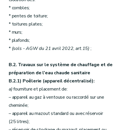
* combles;
* pentes de toiture;
* toitures plates;
* murs;
* plafonds;
*
(sols - AGW du 21 avril 2022, art.15)
;
B.2. Travaux sur le système de chauffage et de
préparation de l'eau chaude sanitaire
B.2.1) Poêlerie (appareil décentralisé):
a)
fourniture et placement de:
– appareil au gaz à ventouse ou raccordé sur une
cheminée;
– appareil au mazout standard ou avec réservoir
(25 litres);
– réservoir de stockage du mazout: placement ou