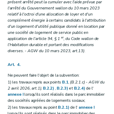
présent arrêté peut la cumuler avec l'aide prévue par
l'arrêté du Gouvernement wallon du 10 mars 2023
relatif à l'octroi d'une allocation de loyer et d'un
complément énergie à certains candidats à l'attribution
d'un logement d'utilité publique donné en location par
une société de logement de service public en
er
application de l'article 94, § 1
, du Code wallon de
l'Habitation durable et portant des modifications
diverses.
- AGW du 10 mars 2023, art.13)
.
Art. 4.
Ne peuvent faire l'objet de la subvention:
1) les travaux repris aux points
B.1
,
(B.2.1.c)
- AGW du
2 avril 2026, art.1
)
,
B.2.2)
,
B.2.3)
et
B.2.4)
de l'
annexe I
lorsqu'ils sont réalisés dans le parc immobilier
des sociétés agréées de logements sociaux;
2) les travaux repris au point
B.2.1)
de l'
annexe I
lorsqu'ils sont réalisés dans le parc immobilier des