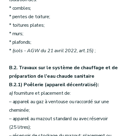
* combles;
* pentes de toiture;
* toitures plates;
* murs;
* plafonds;
*
(sols - AGW du 21 avril 2022, art.15)
;
B.2. Travaux sur le système de chauffage et de
préparation de l'eau chaude sanitaire
B.2.1) Poêlerie (appareil décentralisé):
a)
fourniture et placement de:
– appareil au gaz à ventouse ou raccordé sur une
cheminée;
– appareil au mazout standard ou avec réservoir
(25 litres);
– réservoir de stockage du mazout: placement ou