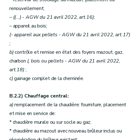
renouvellement;
–
((...)
- AGW du 21 avril 2022, art.16)
;
– appareil au bois;
(- appareil aux pellets - AGW du 21 avril 2022, art.17)
;
b)
contrôle et remise en état des foyers mazout, gaz,
charbon
(, bois ou pellets - AGW du 21 avril 2022,
art.18)
;
c)
gainage complet de la cheminée.
B.2.2) Chauffage central:
a)
remplacement de la chaudière: fourniture, placement
et mise en service de:
* chaudière murale ou sur socle au gaz;
* chaudière au mazout avec nouveau brûleur inclus ou
récupération du brûleur existant;