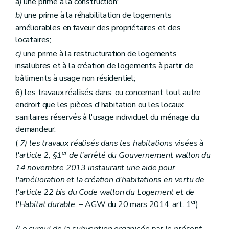
a)
une prime à la construction;
b)
une prime à la réhabilitation de logements
améliorables en faveur des propriétaires et des
locataires;
c)
une prime à la restructuration de logements
insalubres et à la création de logements à partir de
bâtiments à usage non résidentiel;
6) les travaux réalisés dans, ou concernant tout autre
endroit que les pièces d'habitation ou les locaux
sanitaires réservés à l'usage individuel du ménage du
demandeur.
(
7) les travaux réalisés dans les habitations visées à
er
l'article 2, §1
de l'arrêté du Gouvernement wallon du
14 novembre 2013 instaurant une aide pour
l'amélioration et la création d'habitations en vertu de
l'article 22
bis
du Code wallon du Logement et de
er
l'Habitat durable.
– AGW du 20 mars 2014, art. 1
)
(Le cumul de la subvention organisée par le présent