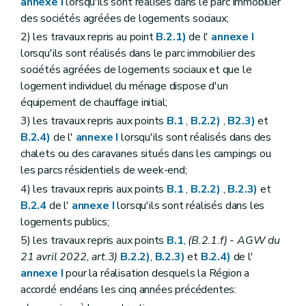
annexe I
lorsqu'ils sont réalisés dans le parc immobilier
des sociétés agréées de logements sociaux;
2) les travaux repris au point
B.2.1)
de l'
annexe I
lorsqu'ils sont réalisés dans le parc immobilier des
sociétés agréées de logements sociaux et que le
logement individuel du ménage dispose d'un
équipement de chauffage initial;
3) les travaux repris aux points
B.1
,
B.2.2)
,
B2.3)
et
B.2.4)
de l'
annexe I
lorsqu'ils sont réalisés dans des
chalets ou des caravanes situés dans les campings ou
les parcs résidentiels de week-end;
4) les travaux repris aux points
B.1
,
B.2.2)
,
B.2.3)
et
B.2.4
de l'
annexe I
lorsqu'ils sont réalisés dans les
logements publics;
5) les travaux repris aux points
B.1
,
(B.2.1.f)
- AGW du
21 avril 2022, art.3)
B.2.2)
,
B.2.3)
et
B.2.4)
de l'
annexe I
pour la réalisation desquels la Région a
accordé endéans les cinq années précédentes: