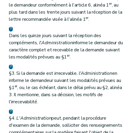
er
le demandeur conformément à l'article 6, alinéa 1
, au
plus tard dans les trente jours suivant la réception de la
er
lettre recommandée visée à l'alinéa 1
.
Dans les quinze jours suivant la réception des
compléments,
l'Administration
informe le demandeur du
caractère complet et recevable de la demande suivant
er
les modalités prévues au §1
.
§3. Si la demande est irrecevable,
l'Administration
en
informe le demandeur suivant les modalités prévues au
er
§1
, ou, le cas échéant, dans le délai prévu au §2, alinéa
3. Il mentionne, dans sa décision, les motifs de
l'irrecevabilité.
§4.
L'Administration
peut, pendant la procédure
d'examen de la demande, solliciter des renseignements
complémentaires sur la matière faisant l'objet de la