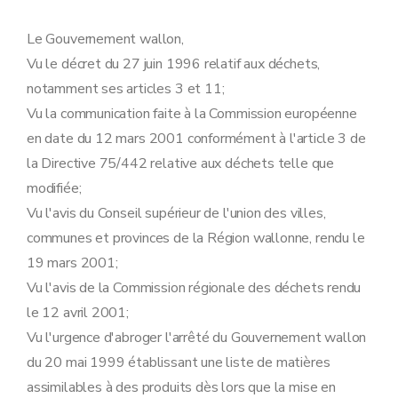
Art. 17
Art. 18
Annexe 1
Le Gouvernement wallon,
Annexe 2
Vu le décret du 27 juin 1996 relatif aux déchets,
Annexe 3
Annexe 4
notamment ses articles 3 et 11;
Annexe 5
Vu la communication faite à la Commission européenne
Annexe 6
en date du 12 mars 2001 conformément à l'article 3 de
la Directive 75/442 relative aux déchets telle que
modifiée;
Vu l'avis du Conseil supérieur de l'union des villes,
communes et provinces de la Région wallonne, rendu le
19 mars 2001;
Vu l'avis de la Commission régionale des déchets rendu
le 12 avril 2001;
Vu l'urgence d'abroger l'arrêté du Gouvernement wallon
du 20 mai 1999 établissant une liste de matières
assimilables à des produits dès lors que la mise en