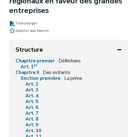
régionaux en faveur des grandes
entreprises
Télécharger
Ajouter aux favoris
Structure
Chapitre premier
Définitions
er
Art. 1
Chapitre II
Des incitants
Section première
La prime
Art. 2
Art. 3
Art. 4
Art. 5
Art. 6
Art. 7
Art. 8
Art. 9
Art. 10
Art. 11