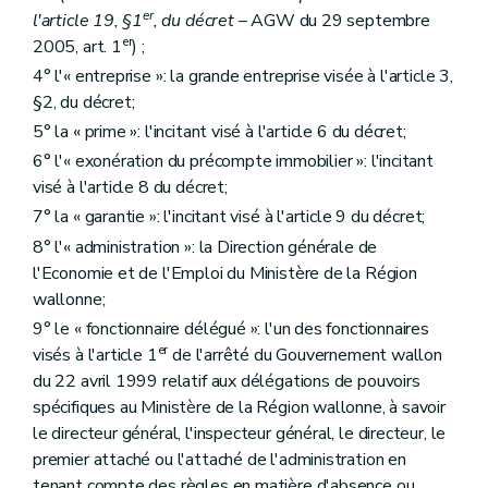
er
l'article 19, §1
, du décret
– AGW du 29 septembre
er
2005, art. 1
) ;
4° l'« entreprise »: la grande entreprise visée à l'article 3,
§2, du décret;
5° la « prime »: l'incitant visé à l'article 6 du décret;
6° l'« exonération du précompte immobilier »: l'incitant
visé à l'article 8 du décret;
7° la « garantie »: l'incitant visé à l'article 9 du décret;
8° l'« administration »: la Direction générale de
l'Economie et de l'Emploi du Ministère de la Région
wallonne;
9° le « fonctionnaire délégué »: l'un des fonctionnaires
er
visés à l'article 1
de l'arrêté du Gouvernement wallon
du 22 avril 1999 relatif aux délégations de pouvoirs
spécifiques au Ministère de la Région wallonne, à savoir
le directeur général, l'inspecteur général, le directeur, le
premier attaché ou l'attaché de l'administration en
tenant compte des règles en matière d'absence ou