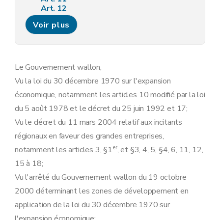
Art. 12
Art. 13
Voir plus
Art. 14
Art. 15
Art. 16
Art. 17
Art. 18
Le Gouvernement wallon,
Art. 19
Vu la loi du 30 décembre 1970 sur l'expansion
Art. 20
Art. 21
économique, notamment les articles 10 modifié par la loi
Section 2
L'exonération du précompte immobilier
du 5 août 1978 et le décret du 25 juin 1992 et 17;
Art. 22
Section 3
La garantie
Vu le décret du 11 mars 2004 relatif aux incitants
Art. 23
régionaux en faveur des grandes entreprises,
Art. 24
Art. 25
er
notamment les articles 3, §1
, et §3, 4, 5, §4, 6, 11, 12,
Art. 26
15 à 18;
Art. 27
Art. 28
Vu l'arrêté du Gouvernement wallon du 19 octobre
Art. 29
2000 déterminant les zones de développement en
Chapitre III
Dispositions modificatives, abrogatoires, transitoires et finales
Art. 30
application de la loi du 30 décembre 1970 sur
Art. 31
l'expansion économique;