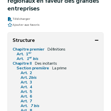
régionaux en faveur des grandes
entreprises
Télécharger
Ajouter aux favoris
Structure
Chapitre premier
Définitions
er
Art. 1
er
Art.
1
bis
Chapitre II
Des incitants
Section première
La prime
Art. 2
Art.
2bis
Art. 3
Art. 4
Art. 5
Art. 6
Art. 7
Art.
7
bis
Art. 8