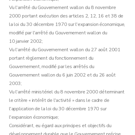
Art. 25
Vu l'arrêté du Gouvernement wallon du 8 novembre
Art. 26
Art. 27
2000 portant exécution des articles 2, 12, 16 et 38 de
Art. 28
la loi du 30 décembre 1970 sur l'expansion économique,
Art. 29
Chapitre III
Dispositions modificatives, abrogatoires, transitoires et finales
modifié par l'arrêté du Gouvernement wallon du
Art. 30
10 janvier 2002;
Art. 31
Art. 32
Vu l'arrêté du Gouvernement wallon du 27 août 2001
Art. 33
portant règlement du fonctionnement du
Art. 34
Art. 35
Gouvernement, modifié par les arrêtés du
Annexe
Gouvernement wallon du 6 juin 2002 et du 26 août
2003;
Vu l'arrêté ministériel du 8 novembre 2000 déterminant
le critère « intérêt de l'activité » dans le cadre de
l'application de la loi du 30 décembre 1970 sur
l'expansion économique;
Considérant, eu égard aux principes et objectifs du
développement durable que le Gouvernement précise