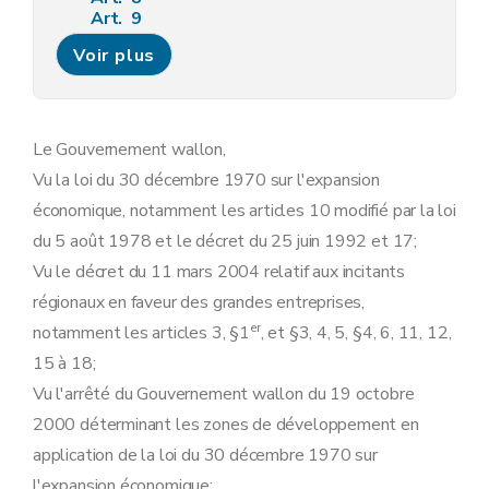
Art. 9
Art. 9bis
Voir plus
Art. 10
Art. 11
Art.
11
bis
Art. 12
Art.
12
bis
Le Gouvernement wallon,
Art. 13
Vu la loi du 30 décembre 1970 sur l'expansion
Art. 14
Art. 15
économique, notamment les articles 10 modifié par la loi
Art. 16
du 5 août 1978 et le décret du 25 juin 1992 et 17;
Art. 17
Art.
17
bis
Vu le décret du 11 mars 2004 relatif aux incitants
Art.
17
ter
régionaux en faveur des grandes entreprises,
Art. 18
Art. 19
er
notamment les articles 3, §1
, et §3, 4, 5, §4, 6, 11, 12,
Art. 20
15 à 18;
Art. 21
Section 2
L'exonération du précompte immobilier
Vu l'arrêté du Gouvernement wallon du 19 octobre
Art. 22
2000 déterminant les zones de développement en
Section 3
La garantie
Art. 23
application de la loi du 30 décembre 1970 sur
Art. 24
l'expansion économique;