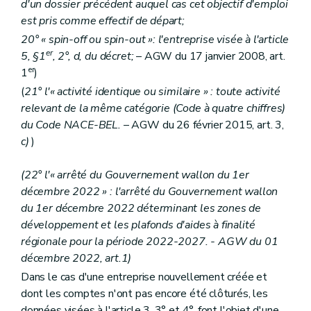
d'un dossier précédent auquel cas cet objectif d'emploi
est pris comme effectif de départ;
20° « spin-off ou spin-out »: l'entreprise visée à l'article
er
5, §1
, 2°, d, du décret;
– AGW du 17 janvier 2008, art.
er
1
)
(
21° l'« activité identique ou similaire » : toute activité
relevant de la même catégorie (Code à quatre chiffres)
du Code NACE-BEL.
– AGW du 26 février 2015, art. 3,
c)
)
(22° l'« arrêté du Gouvernement wallon du 1er
décembre 2022 » : l'arrêté du Gouvernement wallon
du 1er décembre 2022 déterminant les zones de
développement et les plafonds d'aides à finalité
régionale pour la période 2022-2027. - AGW du 01
décembre 2022, art.1)
Dans le cas d'une entreprise nouvellement créée et
dont les comptes n'ont pas encore été clôturés, les
données visées à l'article 3, 3° et 4°, font l'objet d'une