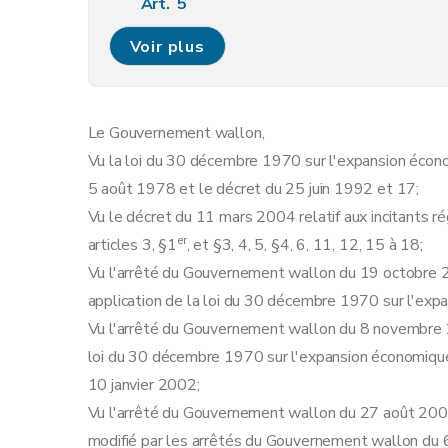
Art. 5
Art. 6
Voir plus
Art. 7
Art.
7
bis
Art. 8
Le Gouvernement wallon,
Art. 9
Vu la loi du 30 décembre 1970 sur l'expansion écono
Art. 9bis
5 août 1978 et le décret du 25 juin 1992 et 17;
Art. 10
Vu le décret du 11 mars 2004 relatif aux incitants 
Art. 11
er
articles 3, §1
, et §3, 4, 5, §4, 6, 11, 12, 15 à 18;
Art.
11
bis
Vu l'arrêté du Gouvernement wallon du 19 octobre
Art. 12
application de la loi du 30 décembre 1970 sur l'exp
Art.
12
bis
Vu l'arrêté du Gouvernement wallon du 8 novembre 2
Art. 13
loi du 30 décembre 1970 sur l'expansion économique
Art. 14
10 janvier 2002;
Art. 15
Vu l'arrêté du Gouvernement wallon du 27 août 20
Art. 16
modifié par les arrêtés du Gouvernement wallon du 