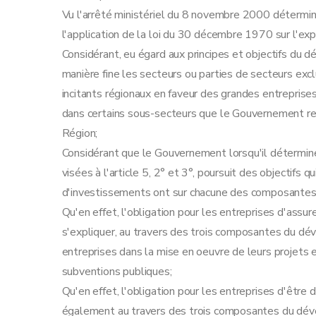
Art. 17
Vu l'arrêté ministériel du 8 novembre 2000 déterminant
Art.
17
bis
l'application de la loi du 30 décembre 1970 sur l'e
Art.
17
ter
Considérant, eu égard aux principes et objectifs d
Art. 18
manière fine les secteurs ou parties de secteurs excl
Art. 19
incitants régionaux en faveur des grandes entreprises
Art. 20
dans certains sous-secteurs que le Gouvernement r
Art. 21
Région;
Section 2
L'exonération du précompte immobi
Considérant que le Gouvernement lorsqu'il détermin
Art. 22
visées à l'article 5, 2° et 3°, poursuit des objectifs
Section 3
La garantie
d'investissements ont sur chacune des composante
Art. 23
Qu'en effet, l'obligation pour les entreprises d'as
Art. 24
s'expliquer, au travers des trois composantes du dé
Art. 25
entreprises dans la mise en oeuvre de leurs projets e
Art. 26
subventions publiques;
Art. 27
Qu'en effet, l'obligation pour les entreprises d'être 
Art. 28
également au travers des trois composantes du dév