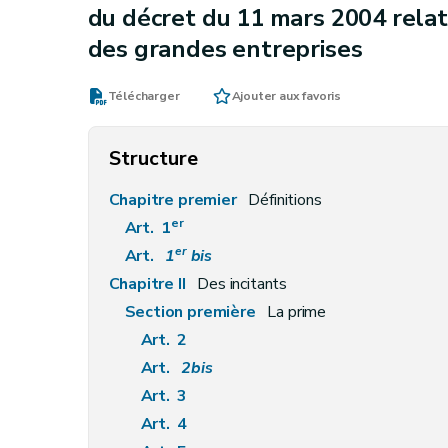
du décret du 11 mars 2004 relati
des grandes entreprises
Télécharger
Ajouter aux favoris
Structure
Chapitre premier
Définitions
er
Art. 1
er
Art.
1
bis
Chapitre II
Des incitants
Section première
La prime
Art. 2
Art.
2bis
Art. 3
Art. 4