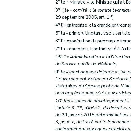
2° le « Ministre »: le Ministre qui a l'
3° (
le « comité »: le comité techniqu
er
29 septembre 2005, art. 1
)
4° l'« entreprise »: la grande entreprise
5° la « prime »: l'incitant visé à l'articl
6° l'« exonération du précompte immobili
7° la « garantie »: l'incitant visé à l'art
(
8° l' « Administration »: la Direct
du Service public de Wallonie;
9° le « fonctionnaire délégué »: l'un d
Gouvernement wallon du 8 octobre 20
statutaires du Service public de Wa
ou d'empêchement visés aux articles 
10° les « zones de développement »:
er
l'article 3, 1
, alinéa 2, du décret et v
du 29 janvier 2015 déterminant les 
3, point c, du traité sur le fonction
conformément aux lignes directrices c