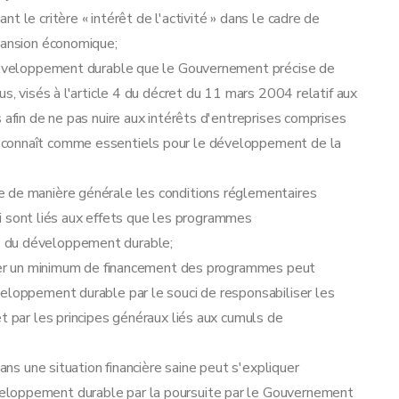
 le critère « intérêt de l'activité » dans le cadre de
xpansion économique;
u développement durable que le Gouvernement précise de
us, visés à l'article 4 du décret du 11 mars 2004 relatif aux
 afin de ne pas nuire aux intérêts d'entreprises comprises
econnaît comme essentiels pour le développement de la
lier
e de manière générale les conditions réglementaires
 qui sont liés aux effets que les programmes
s du développement durable;
surer un minimum de financement des programmes peut
veloppement durable par le souci de responsabiliser les
t par les principes généraux liés aux cumuls de
dans une situation financière saine peut s'expliquer
eloppement durable par la poursuite par le Gouvernement