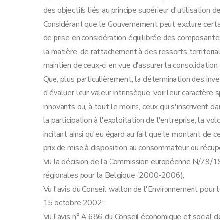
Art. 29
des objectifs liés au principe supérieur d'utilisation d
Chapitre III
Dispositions modificatives, abrogatoi
Considérant que le Gouvernement peut exclure certai
Art. 30
de prise en considération équilibrée des composan
Art. 31
la matière, de rattachement à des ressorts territo
Art. 32
maintien de ceux-ci en vue d'assurer la consolidation 
Art. 33
Que, plus particulièrement, la détermination des inve
Art. 34
d'évaluer leur valeur intrinsèque, voir leur caractère
Art. 35
innovants ou, à tout le moins, ceux qui s'inscrivent d
Annexe
la participation à l'exploitation de l'entreprise, la vo
incitant ainsi qu'eu égard au fait que le montant de c
prix de mise à disposition au consommateur ou récupé
Vu la décision de la Commission européenne N/79/1
régionales pour la Belgique (2000-2006);
Vu l'avis du Conseil wallon de l'Environnement pou
15 octobre 2002;
Vu l'avis n° A.686 du Conseil économique et social 