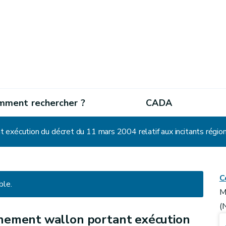
mment rechercher ?
CADA
exécution du décret du 11 mars 2004 relatif aux incitants régio
C
ble.
M
(
nement wallon portant exécution