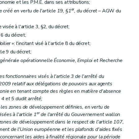
Economie et les P.M.E. dans ses attributions;
er
e créé en vertu de l'article 19, §1
, du décret
– AGW du
 visée à l'article 3, §2, du décret;
e 6 du décret;
er »: l'incitant visé à l'article 8 du décret;
icle 9 du décret;
ion générale opérationnelle Économie, Emploi et Recherche
es fonctionnaires visés à l'article 3 de l'arrêté du
09 relatif aux délégations de pouvoirs aux agents
llonie en tenant compte des règles en matière d'absence
4 et 5 dudit arrêté;
 les zones de développement définies, en vertu de
er
isées à l'article 1
de l'arrêté du Gouvernement wallon
zones de développement dans le respect de l'article 107,
nement de l'Union européenne et les plafonds d'aides fixés
oncernant les aides à finalité régionale pour la période