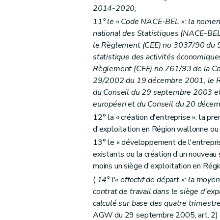
2014-2020;
11° le « Code NACE-BEL »: la nomencl
national des Statistiques (NACE-BE
le Règlement (CEE) no 3037/90 du 9 
statistique des activités économiqu
Règlement (CEE) no 761/93 de la C
29/2002 du 19 décembre 2001, le 
du Conseil du 29 septembre 2003 e
européen et du Conseil du 20 déce
12° la « création d'entreprise »: la pr
d'exploitation en Région wallonne ou t
13° le « développement de l'entreprise
existants ou la création d'un nouveau 
moins un siège d'exploitation en Régi
(
14° l'« effectif de départ »: la moy
contrat de travail dans le siège d'e
calculé sur base des quatre trimestr
AGW du 29 septembre 2005, art. 2)