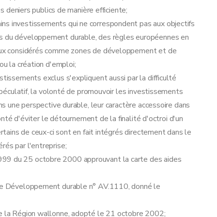
es deniers publics de manière efficiente;
res, transitoires et finales
ns investissements qui ne correspondent pas aux objectifs
tes du développement durable, des règles européennes en
riaux considérés comme zones de développement et de
ou la création d'emploi;
stissements exclus s'expliquent aussi par la difficulté
 spéculatif, la volonté de promouvoir les investissements
ans une perspective durable, leur caractère accessoire dans
lonté d'éviter le détournement de la finalité d'octroi d'un
ertains de ceux-ci sont en fait intégrés directement dans le
rés par l'entreprise;
999 du 25 octobre 2000 approuvant la carte des aides
r le Développement durable n° AV.1110, donné le
de la Région wallonne, adopté le 21 octobre 2002;