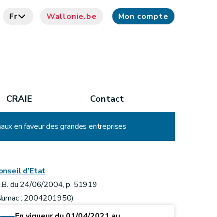
Fr
Wallonie.be
Mon compte
CRAIE
Contact
naux en faveur des grandes entreprises
onseil d’Etat
.B. du 24/06/2004, p. 51919
Numac : 2004201950)
En vigueur du 01/04/2021 au