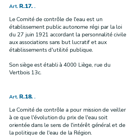
[R. 59.
]
[A.G.W. 23.05.2024]
Art.
R.17.
Art.
.
[
3
]
[A.G.W. 23.05.2024]
Section
Le Comité de contrôle de l'eau est un
[
Travaux d'entretien et de petite réparation
établissement public autonome régi par la loi
[R. 60.
]
[A.G.W. 23.05.2024]
Art.
du 27 juin 1921 accordant la personnalité civile
aux associations sans but lucratif et aux
[R. 61.
]
[A.G.W. 23.05.2024]
Art.
établissements d'utilité publique.
[R. 62.
]
[A.G.W. 23.05.2024]
Art.
Son siège est établi à 4000 Liège, rue du
[R. 63.
]
[A.G.W. 23.05.2024]
Art.
Vertbois 13c.
[
4
]
[A.G.W. 23.05.2024]
Section
[
Procédure d'autorisation domaniale du gestionnaire
R.18.
Art.
.
[R. 64.
]
[A.G.W. 23.05.2024]
Art.
Le Comité de contrôle a pour mission de veiller
[R. 65.
]
[A.G.W. 23.05.2024]
Art.
[R. 66.
]
[A.G.W. 23.05.2024]
à ce que l'évolution du prix de l'eau soit
Art.
orientée dans le sens de l'intérêt général et de
[R. 67.
]
[A.G.W. 23.05.2024]
Art.
la politique de l'eau de la Région.
[R. 68.
]
[A.G.W. 23.05.2024]
Art.