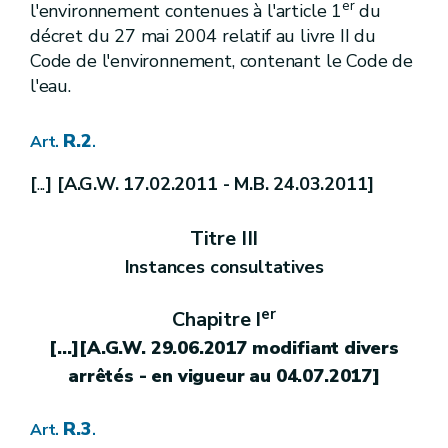
er
l'environnement contenues à l'article 1
du
R.38.
Art.
décret du 27 mai 2004 relatif au livre II du
R.39.
Art.
R.40.
Art.
Code de l'environnement, contenant le Code de
R.41.
Art.
l'eau.
R.42.
Art.
[ A.G.W. 13.09.2012]
Titre [Ibis]
[Masses d'eau de surface]
[R.42bis.] [ A.G.W. 13.09.2012]
Art.
R.2
Art.
.
[R.42ter.] [ A.G.W. 13.09.2012]
Art.
[R.42quater.] [A.G.W. 13.09.2012]
Art.
[
...
] [A.G.W. 17.02.2011 - M.B. 24.03.2011]
[R.42quinquies.] [A.G.W. 13.09.2012]
Art.
Etat descriptif du bassin hydrographique
Titre II
Titre III
R.42 sexies
Art.
Instances consultatives
R.43.
Art.
R.43bis.
Art.
er
R.43bis-1.
Art.
Chapitre I
R.43bis-2.
Art.
[...][A.G.W. 29.06.2017 modifiant divers
R.43bis-3.
Art.
R.43bis-4.
arrêtés - en vigueur au 04.07.2017]
Art.
R.43bis-5.
Art.
Objectifs environnementaux
Titre III
R.3
Art.
.
er
I
[
Protection des eaux souterraines contre la pollution et la détérioration
Chapitre