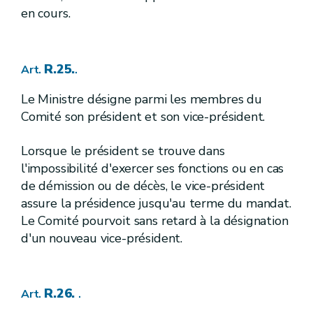
R.133.
Art.
en cours.
R.134.
Art.
R.135.
Art.
3.
Réseau de surveillance
Sous-section
R.136.
Art.
R.25.
Art.
.
R.137.
Art.
R.138.
Art.
Le Ministre désigne parmi les membres du
4.
Programmes de réduction de la pollution causée par les substances
Sous-section
Comité son président et son vice-président.
dangereuses pertinentes en Région wallonne
R.139.
Art.
R.140.
Art.
Lorsque le président se trouve dans
R.141.
Art.
l'impossibilité d'exercer ses fonctions ou en cas
3.
Approche combinée
Section
de démission ou de décès, le vice-président
R.142.
Art.
assure la présidence jusqu'au terme du mandat.
[R.142bis.] [A.G.W. 11.07.2013]
Art.
[
4.
]
[A.G.W. 17.10.2013]
[
Protect
Section
Le Comité pourvoit sans retard à la désignation
d'un nouveau vice-président.
R.142bis.
Art.
R.142ter.
Art.
R.142quater.
Art.
III.
Protection des eaux souterraines et des eaux utilisées pour le captage d'eau potabilisable
Chapitre
R.26.
Art.
.
re
1
.
[
Définitions
]
[A.G.W. 16.05.2019 - entrée en vigueur au 01.10.2019]
Section