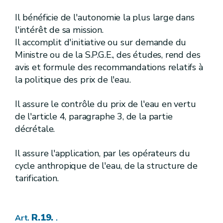
[R. 69.
]
[A.G.W. 23.05.2024]
Art.
[
5
]
[A.G.W. 23.05.2024]
Il bénéficie de l'autonomie la plus large dans
Section
[
Dispositions générales
]
[A.G.W. 23.05.2024]
l'intérêt de sa mission.
Il accomplit d'initiative ou sur demande du
[R. 70.
]
[A.G.W. 23.05.2024]
Art.
Ministre ou de la S.P.G.E., des études, rend des
[R. 71.
]
[A.G.W. 23.05.2024]
Art.
avis et formule des recommandations relatifs à
[III]
[A.G.W. 23.05.2024]
Chapitre
la politique des prix de l'eau.
[Cours d'eau non classés]
[A.G.W. 23.05.2024]
Il assure le contrôle du prix de l'eau en vertu
[
Ire
]
[A.G.W. 23.05.2024]
Section
[
Travaux d'entretien et de petite réparation
de l'article 4, paragraphe 3, de la partie
décrétale.
[R. 72.
]
[A.G.W. 23.05.2024]
Art.
Il assure l'application, par les opérateurs du
[R. 73.
]
[A.G.W. 23.05.2024]
Art.
[R. 74.
]
[A.G.W. 23.05.2024]
Art.
cycle anthropique de l'eau, de la structure de
[R. 75.
]
[A.G.W. 23.05.2024]
Art.
tarification.
[
II
]
[A.G.W. 23.05.2024]
Section
[
Travaux soumis à autorisation préalable
[R. 76.
]
[A.G.W. 23.05.2024]
Art.
R.19.
Art.
.