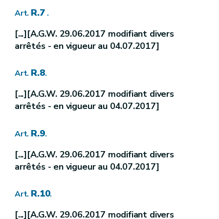
[R.44bis-11.
] [A.G.W. 15.02.2007]
Art.
R.7
Art.
.
[R.44bis-12.
] [A.G.W. 15.02.2007]
Art.
[...][A.G.W. 29.06.2017 modifiant divers
arrêtés - en vigueur au 04.07.2017]
[II.][A.G.W. 13.11.2008]
[Contrats de rivière][A.G.W. 13.11.2008]
Chapitre
re
[
1
.
][A.G.W. 13.11.2008]
Section
[
Définitions
][A.G.W. 13.11.2008]
R.8
Art.
.
[R.45.]
[A.G.W. 13.11.2008]
Art.
[...][A.G.W. 29.06.2017 modifiant divers
[
2.
] [A.G.W. 13.11.2008]
Section
arrêtés - en vigueur au 04.07.2017]
[
Organisation du contrat de rivière
] [A.G
R.9
[R.46.
] [A.G.W. 13.11.2008]
Art.
.
Art.
[
3.
] [A.G.W. 13.11.2008]
Section
[...][A.G.W. 29.06.2017 modifiant divers
[
Champ d'application géographique
] [A.
arrêtés - en vigueur au 04.07.2017]
[R.47.
]
Art.
[A.G.W. 13.11.2008]
R.10
Art.
.
[
4.
] [A.G.W. 13.11.2008]
Section
[...][A.G.W. 29.06.2017 modifiant divers