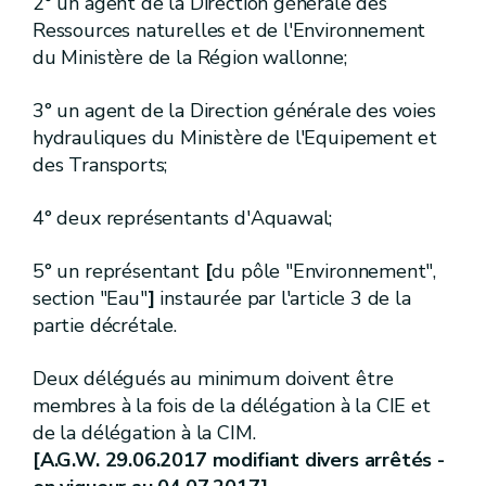
2° un agent de la Direction générale des
[
3.
][err. 21.06.2005]
Section
[
Rôles et missions de certains agents et taux de contribution au fonds wallon d'avances
Ressources naturelles et de l'Environnement
du Ministère de la Région wallonne;
R.249.
Art.
R.250.
Art.
3° un agent de la Direction générale des voies
R.251.
Art.
[2bis.]
Chapitre
hydrauliques du Ministère de l'Equipement et
[A.G.W. 01.06.2023 - entrée en vigueur 01.01.2023]
des Transports;
[
Evaluation et gestion des risques liés aux zones de captage et liés au système d'approvisionnement
[A.G.W. 01.06.2023 - entrée en vigueur 01.01.2023]
4° deux représentants d'Aquawal;
[
1
]
Section
[A.G.W. 01.06.2023 - entrée en vigueur 01.01.2023]
5° un représentant
[
du pôle "Environnement",
[
Evaluation et gestion des risques liés aux zones de captage d'eaux destinées à la consommation humaine
section "Eau"
]
instaurée par l'article 3 de la
[A.G.W. 01.06.2023 - entrée en vigueur 01.01.2023]
partie décrétale.
[R. 251bis/1.
]
[A.G.W. 01.06.2023 - entrée en vigueur 01.01.2023]
Art.
Deux délégués au minimum doivent être
[R. 251bis/2.
]
[A.G.W. 01.06.2023 - entrée en vigueur 01.01.2023]
Art.
membres à la fois de la délégation à la CIE et
[R. 251bis/3.
]
[A.G.W. 01.06.2023 - entrée en vigueur 01.01.2023]
de la délégation à la CIM.
Art.
[A.G.W. 29.06.2017 modifiant divers arrêtés -
III.
Valeurs paramétriques applicables aux eaux destinées à la consommation humaine
Chapitre