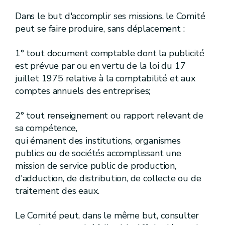
[R. 77.
]
[A.G.W. 23.05.2024]
Art.
[R. 78.
]
[A.G.W. 23.05.2024]
Art.
Dans le but d'accomplir ses missions, le Comité
[IV]
[A.G.W. 23.05.2024]
Chapitre
peut se faire produire, sans déplacement :
[Concertation]
[A.G.W. 23.05.2024]
[R. 79.
]
[A.G.W. 23.05.2024]
Art.
1° tout document comptable dont la publicité
[R. 80.
]
[A.G.W. 23.05.2024]
Art.
est prévue par ou en vertu de la loi du 17
[R. 81.
]
[A.G.W. 23.05.2024]
Art.
juillet 1975 relative à la comptabilité et aux
[V]
[A.G.W. 23.05.2024]
Chapitre
[Mesures de police]
[A.G.W. 23.05.2024]
comptes annuels des entreprises;
[
Ire
]
[A.G.W. 23.05.2024]
Section
2° tout renseignement ou rapport relevant de
[
Mesures de police applicables aux cours d'eau non classés
sa compétence,
[R. 82.] [A.G.W. 23.05.2024]
Art.
qui émanent des institutions, organismes
[
II
]
[A.G.W. 23.05.2024]
[
Mesures
Section
publics ou de sociétés accomplissant une
[A.G.W. 23.05.2024]
mission de service public de production,
d'adduction, de distribution, de collecte ou de
[R. 83.] [A.G.W. 23.05.2024]
Art.
[R. 84.] [A.G.W. 23.05.2024]
Art.
traitement des eaux.
[R. 85.] [A.G.W. 23.05.2024]
Art.
[R. 86.] [A.G.W. 23.05.2024]
Art.
Le Comité peut, dans le même but, consulter
[R. 87.] [A.G.W. 23.05.2024]
Art.