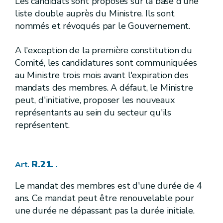
Les candidats sont proposés sur la base d'une
[R. 89/21.
]
[A.G.W. 23.05.2024]
Art.
liste double auprès du Ministre. Ils sont
[R. 89/22.
]
[A.G.W. 23.05.2024]
Art.
nommés et révoqués par le Gouvernement.
Titre VII
Protection de l'eau
er
I
.
Définitions
Chapitre
R. 90.
Art.
A l'exception de la première constitution du
II.
Protection des eaux de surface
Chapitre
Comité, les candidatures sont communiquées
re
1
.
Objectifs de qualité et zones de protection
Section
au Ministre trois mois avant l'expiration des
ère
1
.
[
Etablissement des normes et des limites de classe de qualité pour évaluer l'état écologique des masses d'eau de surface naturelles et le potentiel écologique des masses d'eau de surface fortement modifiées et artificielles.
Sous-section
R.91.
mandats des membres. A défaut, le Ministre
Art.
R.92.
Art.
peut, d'initiative, proposer les nouveaux
R.93.
Art.
représentants au sein du secteur qu'ils
R.94.
Art.
représentent.
[R.94bis.
] [ A.G.W. 13.09.2012]
Art.
R.95.
Art.
er
[
1
bis.
] [A.G.W. 22.10.2015]
Sous-section
pour les substances prioritaires et certains autres polluants dans les eaux de surface.
R.21.
Art.
.
[R. 95-1.] [A.G.W. 22.10.2015]
Art.
R. 95-2.
Art.
Le mandat des membres est d'une durée de 4
R. 95-3
.
Art.
R. 95-4
.
Art.
ans. Ce mandat peut être renouvelable pour
R. 95-5
.
Art.
une durée ne dépassant pas la durée initiale.
R. 95-6
.
Art.