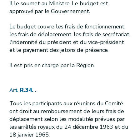
[
Zones vulnérables et conditions supplémentaires applicables à la gestion de l'azote en agriculture dans les zones vulnérables
Il le soumet au Ministre. Le budget est
approuvé par le Gouvernement.
[
1re.
][A.G.W. 13.06.2014 - entrée en vigueur 15.06.2014]
Sous-section
[
Zones vulnérables
][A.G.W. 13.06.2014 - entrée en vigueur 15.06.2014]
Le budget couvre les frais de fonctionnement,
R.212.
Art.
les frais de déplacement, les frais de secrétariat,
l'indemnité du président et du vice-président
R.213.
Art.
et le payement des jetons de présence.
[
2.
]
Sous-section
[A.G.W. 31.03.2011 annulé par l'arrêt du Conseil d'Etat n° 229.430 du 2 décembre 2014 M.B. 19.12.2014]
[
Taux de liaison au sol en zone vulnérable
Il est pris en charge par la Région.
[A.G.W. 31.03.2011 annulé par l'arrêt du Conseil d'Etat n° 229.430 du 2 décembre 2014 (M.B. 19.12.2014)]
R.214.
Art.
[
3.
]
[A.G.W. 13.06.2014 - entrée en vigueur 15.06.2014]
Sous-section
R.34.
Art.
.
[
Suivi des exploitations par des mesures de l'azote potentiellement lessivable
[A.G.W. 13.06.2014 - entrée en vigueur 15.06.2014]
Tous les participants aux réunions du Comité
ont droit au remboursement de leurs frais de
R.215.
Art.
déplacement selon les modalités prévues par
R.216.
Art.
R.217.
Art.
les arrêtés royaux du 24 décembre 1963 et du
R.218.
Art.
18 janvier 1965.
R.219.
Art.