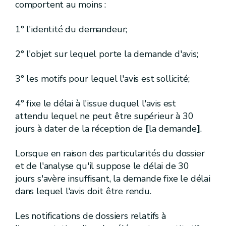
R.176.
Art.
comportent au moins :
R.177.
Art.
R.178.
Art.
1° l'identité du demandeur;
R.179.
Art.
R.180.
Art.
R.181.
2° l'objet sur lequel porte la demande d'avis;
Art.
R.182.
Art.
R.183.
Art.
3° les motifs pour lequel l'avis est sollicité;
R.184.
Art.
R.185.
Art.
4° fixe le délai à l'issue duquel l'avis est
R.186.
Art.
R.187.
Art.
attendu lequel ne peut être supérieur à 30
[[
7.
]
2
]
1
Section
jours à dater de la réception de
[
la demande
]
.
1 [A.G.W. 12.02.2009]
- 2
[A.G.W. 16.05.2019 - entrée en vigueur au 01.10.2019]
[
Mesures de prévention ou de limitation des introductions de polluants dans les eaux souterraines.
Lorsque en raison des particularités du dossier
(1) [A.G.W. 12.02.2009]
- (2)
[A.G.W. 16.05.2019 - entrée en vigueur au 01.10.2019]
et de l'analyse qu'il suppose le délai de 30
[R.187bis-1.
] [A.G.W. 12.02.2009]
Art.
jours s'avère insuffisant, la demande fixe le délai
dans lequel l'avis doit être rendu.
[R.187bis-2.
] [A.G.W. 12.02.2009]
Art.
[R.187bis-3.
]
[A.G.W. 11.07.2013]
Art.
Les notifications de dossiers relatifs à