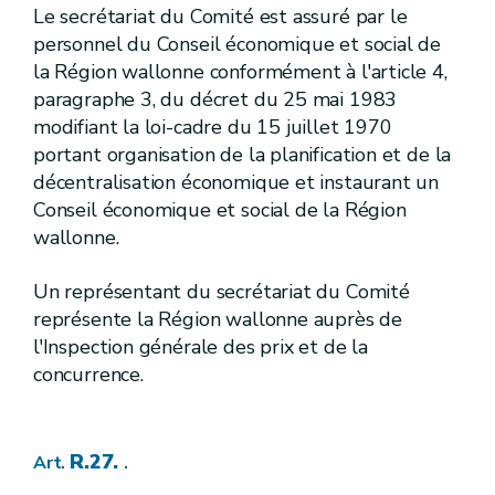
Le secrétariat du Comité est assuré par le
R.143.
Art.
personnel du Conseil économique et social de
[
2.
]
[
Prises d'eau de surface potabilisable et zones de prise d'eau, de prévention et de surveillance
Section
[
1re.
] [A.G.W. 16.05.2019 - entrée en vigueur au 01.10.2019]
Sous-section
la Région wallonne conformément à l'article 4,
paragraphe 3, du décret du 25 mai 1983
R.144.
Art.
modifiant la loi-cadre du 15 juillet 1970
R.145.
Art.
portant organisation de la planification et de la
R.146.
Art.
[
2.
] [A.G.W. 16.05.2019 - entrée en vigueur au 01.10.2019]
Sous-section
décentralisation économique et instaurant un
[
Zones de prévention et de surveillance
Conseil économique et social de la Région
wallonne.
R.147.
Art.
R.148.
Art.
R.149.
Art.
Un représentant du secrétariat du Comité
[
3
.
] [A.G.W. 16.05.2019 - entrée en vigueur au 01.10.2019]
Section
représente la Région wallonne auprès de
R.150.
Art.
l'Inspection générale des prix et de la
R.151.
Art.
concurrence.
R.152.
Art.
R.153.
Art.
R.154.
Art.
[
4.
]
[A.G.W. 16.05.2019 - entrée en vigueur au 01.10.2019]
Section
R.27.
[
Prises d'eau situées en dehors du territoire de la Région wallonne
Art.
.