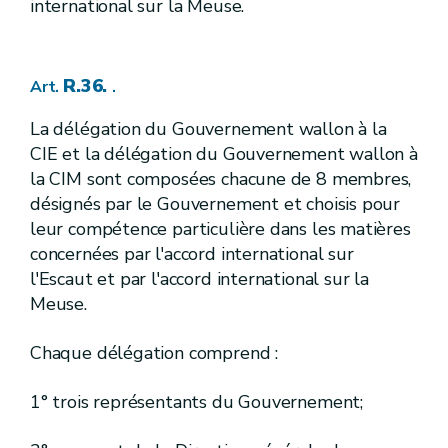
international sur la Meuse.
er
I
Phases du cycle anthropique de l'eau
Titre
I.
Définitions
Chapitre
R.233.
Art.
R.36.
Art.
.
Missions et organisation du Fonds wallon d'avances pour la réparation des dommages provoqués par des prises et des pompages d'eau
Chapitre 2
re
1
.
Missions du fonds
Section
La délégation du Gouvernement wallon à la
R.234.
Art.
R.235.
Art.
CIE et la délégation du Gouvernement wallon à
R.236.
Art.
la CIM sont composées chacune de 8 membres,
R.237.
Art.
désignés par le Gouvernement et choisis pour
R.238.
Art.
leur compétence particulière dans les matières
R.239.
Art.
R.240.
Art.
concernées par l'accord international sur
R.241.
Art.
l'Escaut et par l'accord international sur la
2.
Procédure
Section
Meuse.
R.242.
Art.
R.243.
Art.
R.244.
Chaque délégation comprend :
Art.
R.245.
Art.
R.246.
Art.
1° trois représentants du Gouvernement;
R.247.
Art.
R.248.
Art.