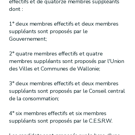
effectifs et de quatorze membres suppléants
dont :
[R. 89/13.
]
[A.G.W. 23.05.2024]
Art.
[R. 89/14.
]
[A.G.W. 23.05.2024]
Art.
1° deux membres effectifs et deux membres
suppléants sont proposés par le
[R. 89/15.
]
[A.G.W. 23.05.2024]
Art.
Gouvernement;
[R. 89/16.
]
[A.G.W. 23.05.2024]
Art.
2° quatre membres effectifs et quatre
[R. 89/17.
]
[A.G.W. 23.05.2024]
Art.
membres suppléants sont proposés par l'Union
des Villes et Communes de Wallonie;
[R. 89/18.
]
[A.G.W. 23.05.2024]
Art.
[II]
[A.G.W. 23.05.2024]
Chapitre
3° deux membres effectifs et deux membres
[Administration des wateringues]
[A.G.W
suppléants sont proposés par le Conseil central
de la consommation;
[R. 89/19.
]
[A.G.W. 23.05.2024]
Art.
[R. 89/20.
]
[A.G.W. 23.05.2024]
Art.
4° six membres effectifs et six membres
suppléants sont proposés par le C.E.S.R.W.
[III]
[A.G.W. 23.05.2024]
Chapitre
[Travaux à exécuter par les Wateringues]