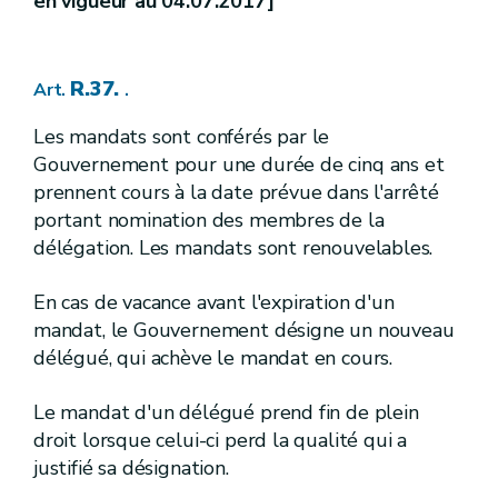
en vigueur au 04.07.2017]
re
1
.
Objet
Section
R.252.
Art.
2.
Valeurs paramétriques
Section
R.253.
Art.
R.37.
Art.
.
R.254.
Art.
[
3.
] [err. 21.06.2005]
Section
Les mandats sont conférés par le
[
Programme de contrôle
] [err. 21.06.2005]
Gouvernement pour une durée de cinq ans et
R.255.
Art.
prennent cours à la date prévue dans l'arrêté
R.256.
Art.
portant nomination des membres de la
R.257.
Art.
délégation. Les mandats sont renouvelables.
R.258.
Art.
R.259.
Art.
R.260.
Art.
En cas de vacance avant l'expiration d'un
[[
4.
]
2
]1
Section
mandat, le Gouvernement désigne un nouveau
1
[A.G.W. 30.11.2017]
- 2
[A.G.W. 13.12.2018]
délégué, qui achève le mandat en cours.
[
Dérogations à certaines valeurs paramétriques
(1)
[A.G.W. 30.11.2017]
- (2)
[A.G.W. 13.12.2018]
Le mandat d'un délégué prend fin de plein
R.261.
Art.
droit lorsque celui-ci perd la qualité qui a
IV.
Procédure à suivre en cas de survenance d'événement portant atteinte à la qualité de l'eau destinée à la consommation humaine
Chapitre
justifié sa désignation.
R.262.
Art.
R.263.