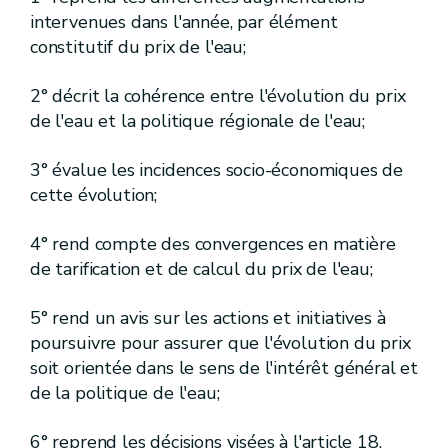
[
6.
]
[A.G.W. 13.12.2018 agrément forages]
Sous-section
intervenues dans l'année, par élément
[
Modalités d'envoi et calcul des délais
]
constitutif du prix de l'eau;
[R.187ter-17.]
[A.G.W. 13.12.2018 agrément forages]
Art.
[
7.
]
[A.G.W. 13.12.2018 agrément forages]
Sous-section
2° décrit la cohérence entre l'évolution du prix
[
Durée de l'agrément
]
[A.G.W. 13.12.2018 agrément forages]
de l'eau et la politique régionale de l'eau;
[R.187ter-18.
]
[A.G.W. 13.12.2018 agrément forages]
Art.
3° évalue les incidences socio-économiques de
[
8.
]
[A.G.W. 13.12.2018 agrément forages]
Sous-section
cette évolution;
[
Contrôle
]
[A.G.W. 13.12.2018 agrément forages]
[R.187ter-19.
]
[A.G.W. 13.12.2018 agrément forages]
Art.
4° rend compte des convergences en matière
de tarification et de calcul du prix de l'eau;
[
9.
]
[A.G.W. 13.12.2018 agrément forages]
Sous-section
[
Renouvellement
]
[A.G.W. 13.12.2018 agrément forages]
5° rend un avis sur les actions et initiatives à
[R.187ter-20.]
[A.G.W. 13.12.2018 agrément forages]
Art.
poursuivre pour assurer que l'évolution du prix
[IV. ]
[Gestion durable de l'azote en agriculture]
Chapitre
soit orientée dans le sens de l'intérêt général et
re
[
1
.
]
Section
de la politique de l'eau;
[A.G.W. 15.02.2007] [A.G.W. 31.03.2011 annulé par l'arrêt du Conseil d'Etat n° 229.430 du 2 décembre 2014 M.B. 19.12.2014]
[
Définitions et objectifs
]
[A.G.W. 15.02.2007] [A.G.W. 31.03.2011 annulé par l'arrêt du Conseil d'Etat n° 229.430 du 2 décembre 2014 (M.B. 19.12.2014)]
6° reprend les décisions visées à l'article 18,