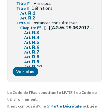
er
Principes
Titre I
Définitions
Titre II
R.1
Art.
R.2
Art.
Instances consultatives
Titre III
er
[...][A.G.W. 29.06.2017 modifiant divers arrêtés - en vigueur au 04.07.2017]
Chapitre I
R.3
Art.
R.4
Art.
R.5
Art.
R.6
Art.
R.7
Art.
R.8
Art.
R.9
Art.
R.10
Art.
R.11
Voir plus
Art.
R.12
Art.
R.13
Art.
R.14
Art.
R.15
Art.
Le Code de l'Eau constitue le LIVRE II du Code de
Comité de contrôle de l'eau
Chapitre II
l'Environnement.
R.16.
Art.
R.17.
Art.
Il est composé d'une
Partie Décrétale
publiée