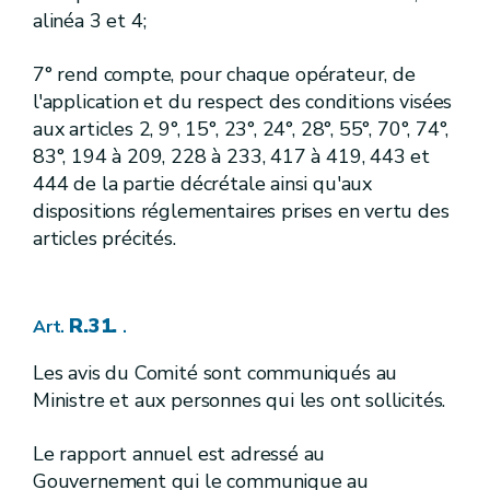
alinéa 3 et 4;
R.188.
Art.
R.189.
Art.
[
2.
]
7° rend compte, pour chaque opérateur, de
Section
[A.G.W. 15.02.2007] - [A.G.W. 31.03.2011
l'application et du respect des conditions visées
[
Programme d'action
]
aux articles 2, 9°, 15°, 23°, 24°, 28°, 55°, 70°, 74°,
[A.G.W. 15.02.2007] - [A.G.W. 31.03.2011
83°, 194 à 209, 228 à 233, 417 à 419, 443 et
R.190.
444 de la partie décrétale ainsi qu'aux
Art.
[
3.
]
[A.G.W. 13.06.2014 - entrée en vigueur 15.06.2014]
Section
dispositions réglementaires prises en vertu des
[
Stockage et manutention des fertilisants, des effluents d'élevage, des matières végétales et des jus d'écoulement
articles précités.
[A.G.W. 13.06.2014 - entrée en vigueur 15.06.2014]
R.191.
Art.
R.192.
Art.
R.31.
Art.
.
R.193.
Art.
[R.193bis.][A.G.W. 13.06.2014 - entrée en vigueur 15.06.2014]
Art.
Les avis du Comité sont communiqués au
R.194.
Art.
Ministre et aux personnes qui les ont sollicités.
R.195.
Art.
R.196.
Art.
R.197.
Art.
Le rapport annuel est adressé au
R.198.
Art.
Gouvernement qui le communique au
R.199.
Art.