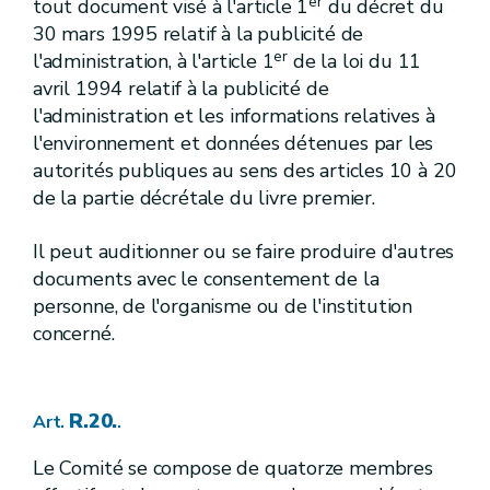
er
tout document visé à l'article 1
du décret du
[R. 88.] [A.G.W. 23.05.2024]
Art.
[R. 89/1.] [A.G.W. 23.05.2024]
Art.
30 mars 1995 relatif à la publicité de
[R. 89/2.] [A.G.W. 23.05.2024]
Art.
er
l'administration, à l'article 1
de la loi du 11
[R. 89/3.] [A.G.W. 23.05.2024]
Art.
avril 1994 relatif à la publicité de
[R. 89/4.] [A.G.W. 23.05.2024]
Art.
l'administration et les informations relatives à
[VI]
[A.G.W. 23.05.2024]
Chapitre
[Subsides]
[A.G.W. 23.05.2024]
l'environnement et données détenues par les
autorités publiques au sens des articles 10 à 20
[R. 89/5.
]
[A.G.W. 23.05.2024]
Art.
de la partie décrétale du livre premier.
[R. 89/6.
]
[A.G.W. 23.05.2024]
Art.
[R. 89/7.
]
[A.G.W. 23.05.2024]
Art.
Il peut auditionner ou se faire produire d'autres
[R. 89/8.
]
[A.G.W. 23.05.2024]
Art.
documents avec le consentement de la
[R. 89/9.
]
[A.G.W. 23.05.2024]
Art.
personne, de l'organisme ou de l'institution
VI
Wateringues
Titre
concerné.
[Ier]
[A.G.W. 23.05.2024]
Chapitre
[Dispositions générales]
[A.G.W. 23.05.2024]
[R. 89/10.
]
[A.G.W. 23.05.2024]
Art.
R.20.
Art.
.
[R. 89/11.
]
[A.G.W. 23.05.2024]
Art.
Le Comité se compose de quatorze membres
[R. 89/12.
]
[A.G.W. 23.05.2024]
Art.