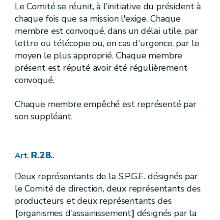
R.155.
Art.
Le Comité se réunit, à l'initiative du président à
chaque fois que sa mission l'exige. Chaque
[
5.
]
[A.G.W. 16.05.2019 - entrée en vigueur au 01.10.2019]
Section
membre est convoqué, dans un délai utile, par
[
Procédure de délimitation des zones de prévention et de surveillance
lettre ou télécopie ou, en cas d'urgence, par le
[
1re.
]
[A.G.W. 16.05.2019 - entrée en vigueur au 01.10.2019]
Sous-section
moyen le plus approprié. Chaque membre
R.156.
Art.
présent est réputé avoir été régulièrement
[
2.
][A.G.W. 16.05.2019 - entrée en vigueur au 01.10.2019]
Sous-section
convoqué.
[
Zones de prévention et de surveillance
R.157.
Art.
Chaque membre empêché est représenté par
R.158.
Art.
son suppléant.
R.159.
Art.
R.160.
Art.
R.161.
Art.
R.162.
Art.
R.28.
Art.
.
R.163.
Art.
[
6.
]
[A.G.W. 16.05.2019 - entrée en vigueur au 01.10.2019]
Section
Deux représentants de la S.P.G.E. désignés par
[
Mesures de protection
]
[A.G.W. 16.05.2019 - entrée en vigueur au 01.10.2019]
le Comité de direction, deux représentants des
[
1re.
]
[A.G.W. 16.05.2019 - entrée en vigueur au 01.10.2019]
Sous-section
producteurs et deux représentants des
[
Dispositions générales
]
[A.G.W. 16.05.2019 - entrée en vigueur au 01.10.2019]
[
organismes d'assainissement
]
désignés par la