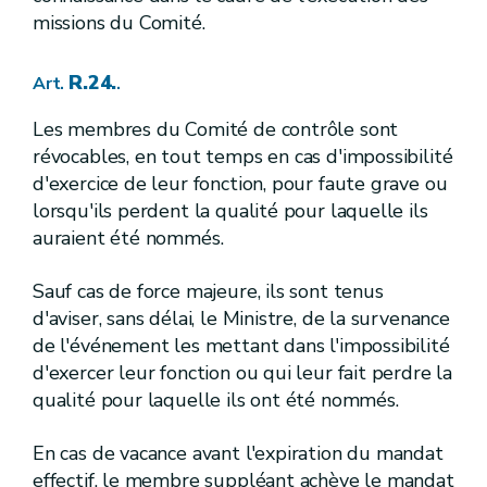
Art.
R.116.
Art.
missions du Comité.
R.117.
Art.
4.
Fixation des normes générales d'immission des eaux piscicoles
Sous-section
R.24.
Art.
.
R.118.
Art.
R.119.
Art.
R.120.
Les membres du Comité de contrôle sont
Art.
R.121.
Art.
révocables, en tout temps en cas d'impossibilité
R.122.
Art.
d'exercice de leur fonction, pour faute grave ou
R.123.
Art.
lorsqu'ils perdent la qualité pour laquelle ils
R.124.
Art.
5.
Désignation des zones de protection des eaux de surface
auraient été nommés.
Sous-section
R.125.
Art.
R.126.
Art.
Sauf cas de force majeure, ils sont tenus
R.127.
Art.
d'aviser, sans délai, le Ministre, de la survenance
R.128.
Art.
de l'événement les mettant dans l'impossibilité
R.129.
Art.
R.130.
Art.
d'exercer leur fonction ou qui leur fait perdre la
2.
Protection des eaux de surface contre la pollution causée par certaines substances dangereuses
Section
qualité pour laquelle ils ont été nommés.
re
1
.
Champ d'application et définition
Sous-section
R.131.
Art.
En cas de vacance avant l'expiration du mandat
R.132.
Art.
2.
Détermination des substances dangereuses pertinentes en Région wallonne et des objectifs de qualité y associés
Sous-section
effectif, le membre suppléant achève le mandat