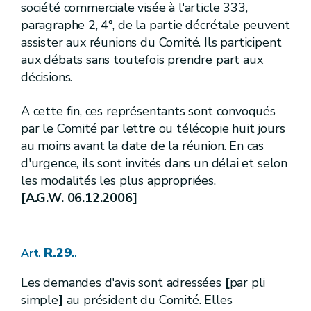
société commerciale visée à l'article 333,
R.164.
Art.
paragraphe 2, 4°, de la partie décrétale peuvent
[
2.
]
[A.G.W. 16.05.2019 - entrée en vigueur au 01.10.2019]
Sous-section
[
Mesures de protection des prises d'eau de surface potabilisable
assister aux réunions du Comité. Ils participent
aux débats sans toutefois prendre part aux
R. 165.
Art.
décisions.
R.166.
Art.
R.167.
Art.
[
3.
]
[A.G.W. 16.05.2019 - entrée en vigueur au 01.10.2019]
Sous-section
A cette fin, ces représentants sont convoqués
[
Mesures de protection des prises d'eau souterraine
par le Comité par lettre ou télécopie huit jours
au moins avant la date de la réunion. En cas
R.168.
Art.
R.169.
d'urgence, ils sont invités dans un délai et selon
Art.
R.170.
Art.
les modalités les plus appropriées.
R.171.
Art.
[A.G.W. 06.12.2006]
R.172.
Art.
[
4.
][A.G.W. 16.05.2019 - entrée en vigueur au 01.10.2019]
Sous-section
[
Mesures relatives à certaines carrières
R.29.
Art.
.
R.173.
Art.
3. -
[
...
] [A.G.W. 13.09.2012]
Section
Les demandes d'avis sont adressées
[
par pli
R.174.
Art.
simple
]
au président du Comité. Elles
R.175.
Art.