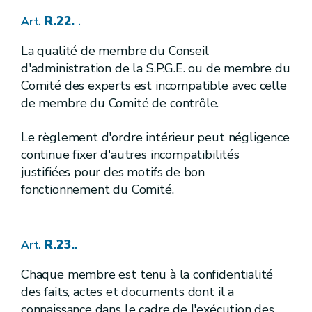
R. 95-7.
[A.G.W. 22.10.2015]
Art.
[
]
2.
Fixation des normes générales définissant les objectifs de qualité des eaux douces de surface destinées à la production d'eau alimentaire
Sous-section
R.22.
Art.
.
R. 96.
Art.
R. 97.
Art.
La qualité de membre du Conseil
R.98.
Art.
d'administration de la S.P.G.E. ou de membre du
R.99.
Art.
Comité des experts est incompatible avec celle
R.100.
Art.
R.101.
de membre du Comité de contrôle.
Art.
R.102.
Art.
R.103.
Art.
Le règlement d'ordre intérieur peut négligence
R.104.
Art.
continue fixer d'autres incompatibilités
R.105.
Art.
justifiées pour des motifs de bon
3.
[
Gestion de la qualité des eaux de baignade
Sous-section
R.106.
Art.
fonctionnement du Comité.
R.107.
Art.
R.108.
Art.
R.109.
Art.
R.110.
Art.
R.23.
Art.
.
R.111.
Art.
R.112.
Art.
Chaque membre est tenu à la confidentialité
R.113.
Art.
des faits, actes et documents dont il a
R.114.
Art.
connaissance dans le cadre de l'exécution des
R.115.