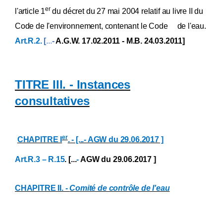
Annexe XXXIII
er
l'article 1
du décret du 27 mai 2004 relatif au livre II du
Annexe XXXIV
Annexe XXXV
Code de l'environnement, contenant le Code de l'eau.
Annexe XXXVI
Art.R.2.
[
...
-
A.G.W. 17.02.2011 - M.B. 24.03.2011]
Annexe XXXVII
Annexe XXXVIII
Annexe XXXIX
Annexe XL
Annexe [XLI] [ ... ][A.G.W. 28.09.2007]
TITRE III. - Instances
Annexe XLII
consultatives
Annexe [XLIII]
Annexe XLIV
Annexe [XLV
Annexe [XLVbis
Annexe XLVI
er
CHAPITRE I
. - [...- AGW du 29.06.2017 ]
Annexe XLVII
Annexe [XLVIIa
Art.R.3 – R.15
. [...
-
AGW du 29.06.2017 ]
Annexe [XLVIIb
Annexe XLVIII
Annexe [XLVIIIa
CHAPITRE II. -
Comité de contrôle de l'eau
Annexe [XLVIIIb
Annexe [XLIX
Annexe [L