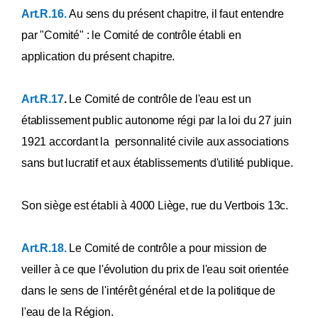
Annexe [LI
Art.R.16.
Au sens du présent chapitre, il faut entendre
Annexe [LII
Annexe [LIII
par "Comité" : le Comité de contrôle établi en
Annexe [LIV
Annexe [LV
application du présent chapitre.
Annexe [LVbis
Annexe [LVter
Annexe [LVquater] [A.G.W. 12.02.2009] [A.G.W. 22.09.2016]
Art.R.17
.
Le Comité de contrôle de l'eau est un
Annexe [LVI
établissement public autonome régi par la loi du 27 juin
Annexe [LVIbis]2
Annexe LVII
1921 accordant la personnalité civile aux associations
Annexe LVIII
sans but lucratif et aux établissements d'utilité publique.
Annexe LIX
Annexe
Son siège est établi à 4000 Liège, rue du Vertbois 13c.
Art.R.18.
Le Comité de contrôle a pour mission de
veiller à ce que l'évolution du prix de l'eau soit orientée
dans le sens de l'intérêt général et de la politique de
l'eau de la Région.