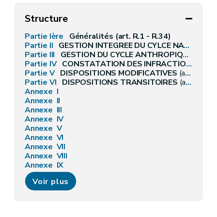
Structure
Partie Ière
Généralités (art. R.1 - R.34)
Partie II
GESTION INTEGREE DU CYLCE NATUREL DE L'EAU
Partie III
GESTION DU CYCLE ANTHROPIQUE DE L'EAU
Partie IV
CONSTATATION DES INFRACTIONS ET SANCTIONS
Partie V
DISPOSITIONS MODIFICATIVES
(art. R. 457)
Partie VI
DISPOSITIONS TRANSITOIRES
(art. R. 458 - art. R.468)
Annexe I
Annexe II
Annexe III
Annexe IV
Annexe V
Annexe VI
Annexe VII
Annexe VIII
Annexe IX
Annexe X
Voir plus
Annexe [Xbis
Annexe [Xter][A.G.W. 13.09.2012] [A.G.W. 22.10.2015]
Annexe [Xquater][A.G.W. 13.09.2012]
Annexe [Xquinquies][A.G.W. 13.09.2012]