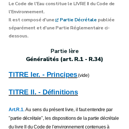
Annexe XI
Le Code de l'Eau constitue le LIVRE II du Code de
Annexe XII
l'Environnement.
Annexe XIII
Annexe XIV [ ... ] [A.G.W. 03.05.2007] [A.G.W. 12.02.2009]
Il est composé d'une
Partie Décrétale
publiée
Annexe XV
séparément
et d'une Partie Réglementaire ci-
Annexe XVI
Annexe XVII
dessous.
Annexe XVIII
Annexe XIX
Partie Ière
Annexe XIXbis
Annexe XX
Généralités (art. R.1 - R.34)
Annexe XXI
Annexe XXII
Annexe [XXIIbis] [A.G.W. 23.02.2023]
TITRE Ier. - Principes
(vide)
Annexe XXIII
Annexe [XXIV] [A.G.W. 31.03.2011] - [A.G.W. 23.02.2023]
Annexe XXV
TITRE II. - Définitions
Annexe XXVI
Annexe XXVII
Annexe XXVIII
Art.R.1.
Au sens du présent livre, il faut entendre par
Annexe XXIX
Annexe XXX
"partie décrétale", les dispositions de la partie décrétale
Annexe XXXI
du livre II du Code de l'environnement contenues à
Annexe XXXII