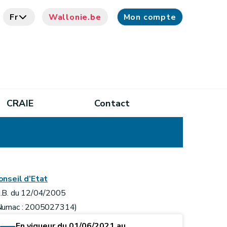
Fr
Wallonie.be
Mon compte
CRAIE
Contact
onseil d’Etat
.B. du 12/04/2005
Numac : 2005027314)
En vigueur du 01/06/2021 au