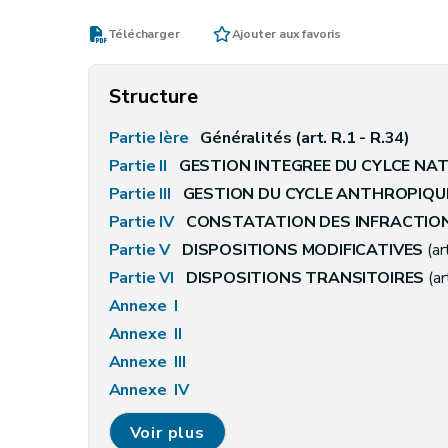
Télécharger
Ajouter aux favoris
Structure
Partie Ière
Généralités (art. R.1 - R.34)
Partie II
GESTION INTEGREE DU CYLCE NAT
Partie III
GESTION DU CYCLE ANTHROPIQUE
Partie IV
CONSTATATION DES INFRACTIO
Partie V
DISPOSITIONS MODIFICATIVES
(ar
Partie VI
DISPOSITIONS TRANSITOIRES
(ar
Annexe I
Annexe II
Annexe III
Annexe IV
Annexe V
Voir plus
Annexe VI