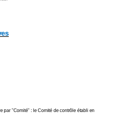
ves
. 23.02.2023]
re par "Comité" : le Comité de contrôle établi en