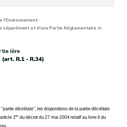
de l'Environnement.
e séparément
et d'une Partie Réglementaire ci-
22.10.2015]
tie Ière
(art. R.1 - R.34)
W. 12.02.2009]
 "partie décrétale", les dispositions de la partie décrétale
er
article 1
du décret du 27 mai 2004 relatif au livre II du
eau.