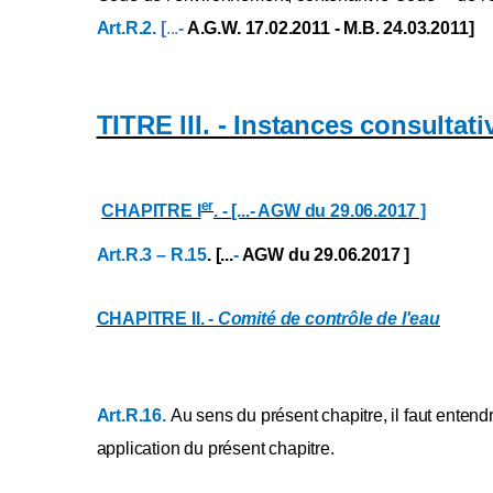
Annexe XIX
Art.R.2.
[
...
-
A.G.W. 17.02.2011 - M.B. 24.03.2011]
Annexe XIXbis
Annexe XX
Annexe XXI
TITRE III. - Instances consultati
Annexe XXII
Annexe [XXIIbis] [A.G.W. 23.02.2023]
er
CHAPITRE I
Annexe XXIII
. - [...- AGW du 29.06.2017 ]
Annexe [XXIV] [A.G.W. 31.03.2011] - [A.G.W
Art.R.3 – R.15
. [...
-
AGW du 29.06.2017 ]
Annexe XXV
Annexe XXVI
CHAPITRE II. -
Comité de contrôle de l'eau
Annexe XXVII
Annexe XXVIII
Annexe XXIX
Art.R.16.
Au sens du présent chapitre, il faut entend
Annexe XXX
application du présent chapitre.
Annexe XXXI
Annexe XXXII