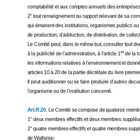
comptabilité et aux comptes annuels des entreprises
Annexe [XLVIIa
2° tout renseignement ou rapport relevant de sa co
Annexe [XLVIIb
Annexe XLVIII
qui émanent des institutions, organismes publics ou
Annexe [XLVIIIa
de production, d'adduction, de distribution, de colle
Annexe [XLVIIIb
Le Comité peut, dans le même but, consulter tout doc
Annexe [XLIX
er
à la publicité de l'administration, à l'article 1
de la lo
Annexe [L
les informations relatives à l'environnement et don
Annexe [LI
articles 10 à 20 de la partie décrétale du livre premie
Annexe [LII
Il peut auditionner ou se faire produire d'autres d
Annexe [LIII
l'organisme ou de l'institution concerné.
Annexe [LIV
Annexe [LV
Art.R.20.
Le Comité se compose de quatorze membres
Annexe [LVbis
1° deux membres effectifs et deux membres suppléa
Annexe [LVter
2° quatre membres effectifs et quatre membres supp
Annexe [LVquater] [A.G.W. 12.02.2009] [A.
de Wallonie;
Annexe [LVI