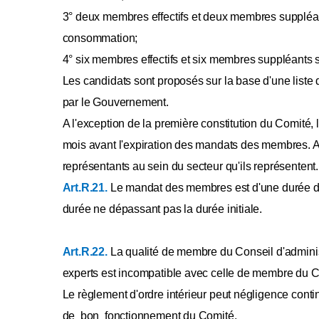
3° deux membres effectifs et deux membres suppléant
Annexe [LVIbis]2
Annexe LVII
consommation;
Annexe LVIII
4° six membres effectifs et six membres suppléants
Annexe LIX
Les candidats sont proposés sur la base d'une liste
Annexe
par le Gouvernement.
A l'exception de la première constitution du Comité,
mois avant l'expiration des mandats des membres. A d
représentants au sein du secteur qu'ils représentent.
Art.R.21.
Le mandat des membres est d'une durée d
durée ne dépassant pas la durée initiale.
Art.R.22.
La qualité de membre du Conseil d'admini
experts est incompatible avec celle de membre du C
Le règlement d'ordre intérieur peut négligence contin
de bon fonctionnement du Comité.