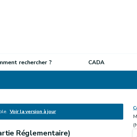
mment rechercher ?
CADA
C
ble.
Voir la version à jour
M
(
artie Réglementaire)