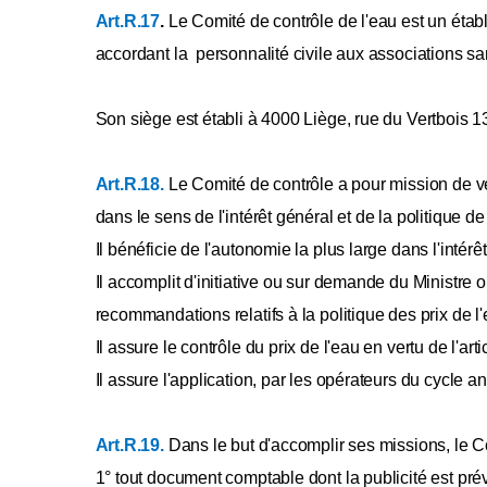
Art.R.17
.
Le Comité de contrôle de l'eau est un étab
Annexe XXXIII
accordant la personnalité civile aux associations sans
Annexe XXXIV
Annexe XXXV
Annexe XXXVI
Son siège est établi à 4000 Liège, rue du Vertbois 1
Annexe XXXVII
Annexe XXXVIII
Art.R.18.
Le Comité de contrôle a pour mission de veil
Annexe XXXIX
dans le sens de l'intérêt général et de la politique d
Annexe XL
Il bénéficie de l'autonomie la plus large dans l'intér
Annexe [XLI] [ ... ][A.G.W. 28.09.2007]
Il accomplit d'initiative ou sur demande du Ministre 
Annexe XLII
recommandations relatifs à la politique des prix de l
Annexe [XLIII]
Il assure le contrôle du prix de l'eau en vertu de l'art
Annexe XLIV
Il assure l'application, par les opérateurs du cycle ant
Annexe [XLV
Annexe [XLVbis
Art.R.19.
Dans le but d'accomplir ses missions, le C
Annexe XLVI
1° tout document comptable dont la publicité est prévu
Annexe XLVII