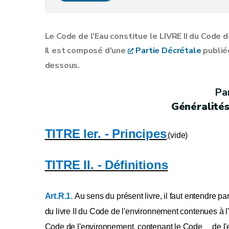
Annexe VII
Annexe VIII
Le Code de l'Eau constitue le LIVRE II du Code 
Annexe IX
Il est composé d'une
Partie Décrétale
publié
Annexe X
dessous.
Annexe [Xbis
Annexe [Xter][A.G.W. 13.09.2012] [A.G.W. 
Par
Annexe [Xquater][A.G.W. 13.09.2012]
Généralités 
Annexe [Xquinquies][A.G.W. 13.09.2012]
Annexe XI
TITRE Ier. - Principes
(vide)
Annexe XII
Annexe XIII
TITRE II. - Définitions
Annexe XIV [ ... ] [A.G.W. 03.05.2007] [A.G.
Annexe XV
Art.R.1.
Au sens du présent livre, il faut entendre par
Annexe XVI
du livre II du Code de l'environnement contenues à l'
Annexe XVII
Code de l'environnement, contenant le Code de l'
Annexe XVIII