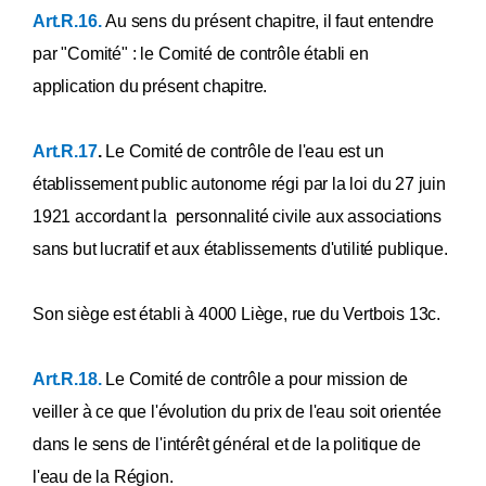
Annexe [LI
Art.R.16.
Au sens du présent chapitre, il faut entendre
Annexe [LII
Annexe [LIII
par "Comité" : le Comité de contrôle établi en
Annexe [LIV
Annexe [LV
application du présent chapitre.
Annexe [LVbis
Annexe [LVter
Annexe [LVquater] [A.G.W. 12.02.2009] [A.G.W. 22.09.2016]
Art.R.17
.
Le Comité de contrôle de l'eau est un
Annexe [LVI
établissement public autonome régi par la loi du 27 juin
Annexe [LVIbis]2
Annexe LVII
1921 accordant la personnalité civile aux associations
Annexe LVIII
sans but lucratif et aux établissements d'utilité publique.
Annexe LIX
Annexe
Son siège est établi à 4000 Liège, rue du Vertbois 13c.
Art.R.18.
Le Comité de contrôle a pour mission de
veiller à ce que l'évolution du prix de l'eau soit orientée
dans le sens de l'intérêt général et de la politique de
l'eau de la Région.