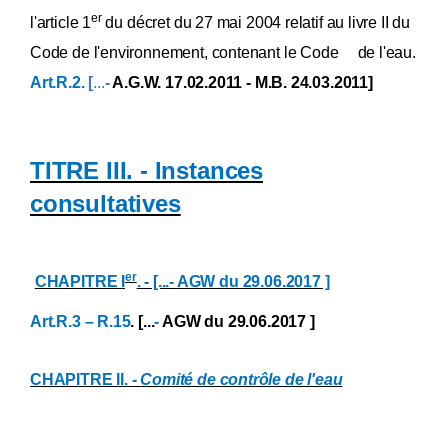
Annexe XXXIII
er
l'article 1
du décret du 27 mai 2004 relatif au livre II du
Annexe XXXIV
Annexe XXXV
Code de l'environnement, contenant le Code de l'eau.
Annexe XXXVI
Art.R.2.
[
...
-
A.G.W. 17.02.2011 - M.B. 24.03.2011]
Annexe XXXVII
Annexe XXXVIII
Annexe XXXIX
Annexe XL
Annexe [XLI] [ ... ][A.G.W. 28.09.2007]
TITRE III. - Instances
Annexe XLII
consultatives
Annexe [XLIII]
Annexe XLIV
Annexe [XLV
Annexe [XLVbis
Annexe XLVI
er
CHAPITRE I
. - [...- AGW du 29.06.2017 ]
Annexe XLVII
Annexe [XLVIIa
Art.R.3 – R.15
. [...
-
AGW du 29.06.2017 ]
Annexe [XLVIIb
Annexe XLVIII
Annexe [XLVIIIa
CHAPITRE II. -
Comité de contrôle de l'eau
Annexe [XLVIIIb
Annexe [XLIX
Annexe [L