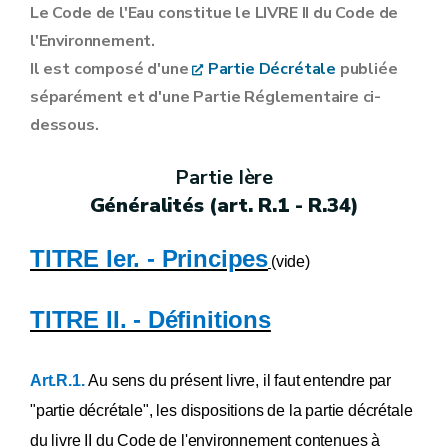
Annexe XI
Le Code de l'Eau constitue le LIVRE II du Code de
Annexe XII
l'Environnement.
Annexe XIII
Annexe XIV [ ... ] [A.G.W. 03.05.2007] [A.G.W. 12.02.2009]
Il est composé d'une
Partie Décrétale
publiée
Annexe XV
séparément
et d'une Partie Réglementaire ci-
Annexe XVI
Annexe XVII
dessous.
Annexe XVIII
Annexe XIX
Partie Ière
Annexe XIXbis
Annexe XX
Généralités (art. R.1 - R.34)
Annexe XXI
Annexe XXII
Annexe [XXIIbis] [A.G.W. 23.02.2023]
TITRE Ier. - Principes
(vide)
Annexe XXIII
Annexe [XXIV] [A.G.W. 31.03.2011] - [A.G.W. 23.02.2023]
Annexe XXV
TITRE II. - Définitions
Annexe XXVI
Annexe XXVII
Annexe XXVIII
Art.R.1.
Au sens du présent livre, il faut entendre par
Annexe XXIX
Annexe XXX
"partie décrétale", les dispositions de la partie décrétale
Annexe XXXI
du livre II du Code de l'environnement contenues à
Annexe XXXII