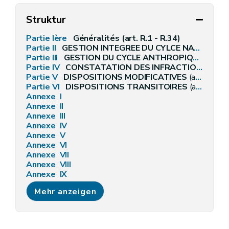
Struktur
Partie Ière
Généralités (art. R.1 - R.34)
Partie II
GESTION INTEGREE DU CYLCE NATUREL DE L'EAU
Partie III
GESTION DU CYCLE ANTHROPIQUE DE L'EAU
Partie IV
CONSTATATION DES INFRACTIONS ET SANCTIONS
Partie V
DISPOSITIONS MODIFICATIVES
(art. R. 457)
Partie VI
DISPOSITIONS TRANSITOIRES
(art. R. 458 - art. R.468)
Annexe I
Annexe II
Annexe III
Annexe IV
Annexe V
Annexe VI
Annexe VII
Annexe VIII
Annexe IX
Annexe X
Mehr anzeigen
Annexe [Xbis
Annexe [Xter][A.G.W. 13.09.2012] [A.G.W. 22.10.2015]
Annexe [Xquater][A.G.W. 13.09.2012]
Annexe [Xquinquies][A.G.W. 13.09.2012]