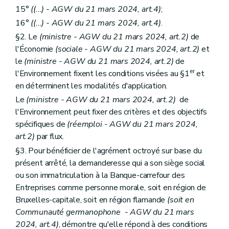
15°
((...)
- AGW du 21 mars 2024, art.4)
;
16°
((...)
- AGW du 21 mars 2024, art.4)
.
§2. Le
(ministre - AGW du 21 mars 2024, art.2)
de
l'Économie
(sociale - AGW du 21 mars 2024, art.2)
et
le
(ministre - AGW du 21 mars 2024, art.2)
de
er
l'Environnement fixent les conditions visées au §1
et
en déterminent les modalités d'application.
Le
(ministre - AGW du 21 mars 2024, art.2)
de
l'Environnement peut fixer des critères et des objectifs
spécifiques de
(réemploi - AGW du 21 mars 2024,
art.2)
par flux.
§3. Pour bénéficier de l'agrément octroyé sur base du
présent arrêté, la demanderesse qui a son siège social
ou son immatriculation à la Banque-carrefour des
Entreprises comme personne morale, soit en région de
Bruxelles-capitale, soit en région flamande
(soit en
Communauté germanophone - AGW du 21 mars
2024, art.4)
, démontre qu'elle répond à des conditions