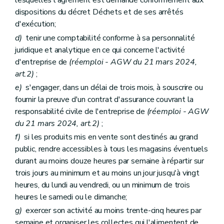
lesquelles l'agrément est demandé conformément aux
dispositions du décret Déchets et de ses arrêtés
d'exécution;
d)
tenir une comptabilité conforme à sa personnalité
juridique et analytique en ce qui concerne l'activité
d'entreprise de
(réemploi - AGW du 21 mars 2024,
art.2)
;
e)
s'engager, dans un délai de trois mois, à souscrire ou
fournir la preuve d'un contrat d'assurance couvrant la
responsabilité civile de l'entreprise de
(réemploi - AGW
du 21 mars 2024, art.2)
;
f)
si les produits mis en vente sont destinés au grand
public, rendre accessibles à tous les magasins éventuels
durant au moins douze heures par semaine à répartir sur
trois jours au minimum et au moins un jour jusqu'à vingt
heures, du lundi au vendredi, ou un minimum de trois
heures le samedi ou le dimanche;
g)
exercer son activité au moins trente-cinq heures par
semaine et organiser les collectes qui l'alimentent de