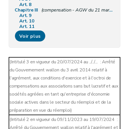
Art. 8
Chapitre III
(compensation - AGW du 21 mars 2024, art.2)
Art. 9
Art. 10
Art. 11
Art. 12
Voir plus
Art. 13
Art. 14
Art. 15
Chapitre IV
Dispositions transitoire et finales
Art. 16
(Intitulé 3 en vigueur du 20/07/2024 au ../../.... : Arrêté
Art. 17
du Gouvernement wallon du 3 avril 2014 relatif à
Art. 18
Annexe 1
l'agrément, aux conditions d'exercice et à l'octroi de
Annexe 2
compensations aux associations sans but lucratif et aux
Annexe 3
Annexe 4
sociétés agréées en tant qu'entreprise d'économie
sociale actives dans le secteur du réemploi et de la
préparation en vue du réemploi)
(Intitulé 2 en vigueur du 09/11/2023 au 19/07/2024 :
Arrêté du Gouvernement wallon relatif à l'agrément et