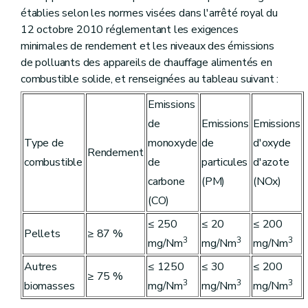
établies selon les normes visées dans l'arrêté royal du
12 octobre 2010 réglementant les exigences
minimales de rendement et les niveaux des émissions
de polluants des appareils de chauffage alimentés en
combustible solide, et renseignées au tableau suivant :
Emissions
de
Emissions
Emissions
Type de
monoxyde
de
d'oxyde
Rendement
combustible
de
particules
d'azote
carbone
(PM)
(NOx)
(CO)
≤ 250
≤ 20
≤ 200
Pellets
≥ 87 %
3
3
3
mg/Nm
mg/Nm
mg/Nm
Autres
≤ 1250
≤ 30
≤ 200
≥ 75 %
3
3
3
biomasses
mg/Nm
mg/Nm
mg/Nm