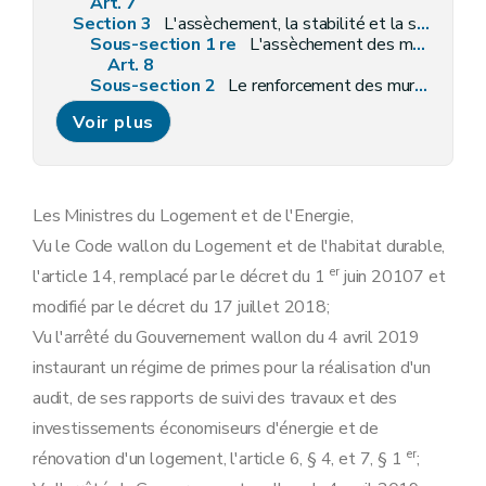
Art. 7
Section 3
L'assèchement, la stabilité et la salubrité des murs et du sol
Sous-section 1 re
L'assèchement des murs
Art. 8
Sous-section 2
Le renforcement des murs extérieurs instables ou la démolition et la reconstruction totale de ces murs
Art. 9
Voir plus
Sous-section 3
Le remplacement des supports (notamment gîtage, hourdis) des aires de circulation d'un ou plusieurs locaux
Art. 10
Sous-section 4
Les travaux de nature à éliminer la mérule ou tout champignon aux effets analogues, par remplacement ou traitement des éléments immeubles attaqués
Art. 11
Sous-section 5
Les travaux de nature à éliminer le radon
Les Ministres du Logement et de l'Energie,
Art. 12
Vu le Code wallon du Logement et de l'habitat durable,
Section 4
L'appropriation de l'installation électrique et de gaz
Art. 13
er
l'article 14, remplacé par le décret du 1
juin 20107 et
Art. 14
modifié par le décret du 17 juillet 2018;
Section 5
Les investissements relatifs à l'amélioration de la performance énergétique de l'enveloppe
Sous-section 1 re
L'isolation du toit, des murs et du sol
Vu l'arrêté du Gouvernement wallon du 4 avril 2019
Art. 15
instaurant un régime de primes pour la réalisation d'un
Sous-section 2
Le remplacement des menuiseries ou des vitrages
Art. 16
audit, de ses rapports de suivi des travaux et des
Section 6
Les systèmes
investissements économiseurs d'énergie et de
Sous-section 1 re
Les systèmes de production de chaleur et d'eau chaude sanitaire
Art. 17
er
rénovation d'un logement, l'article 6, § 4, et 7, § 1
;
Art. 18