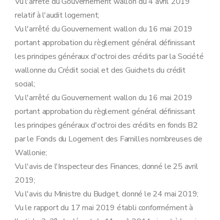
Vu l'arrêté du Gouvernement wallon du 4 avril 2019
Art. 19
Art. 20
relatif à l'audit logement;
Sous-section 2
Les systèmes de ventilation
Vu l'arrêté du Gouvernement wallon du 16 mai 2019
Art. 21
portant approbation du règlement général définissant
Sous-section 3
L'augmentation des rendements de production, de distribution, de stockage et d'émission des installations de chauffage, à l'exception du remplacement, du réglage ou de l'entretien des appareils à combustible liquide ou gazeux et de leurs organes de combustion
Art. 22
les principes généraux d'octroi des crédits par la Société
Sous-section 4
L'augmentation des rendements de production, de distribution et de stockage des installations d'eau chaude sanitaire à l'exception du remplacement, du réglage ou de l'entretien des producteurs, autonomes ou combinés, à combustible liquide ou gazeux et de leurs organes de combustion
wallonne du Crédit social et des Guichets du crédit
Art. 23
Chapitre III
Investissements portant sur l'isolation de la toiture dans le cadre d'un rénopack
social;
Art. 24
Vu l'arrêté du Gouvernement wallon du 16 mai 2019
Chapitre IV
Disposition finale
Art. 25
portant approbation du règlement général définissant
Annexe
les principes généraux d'octroi des crédits en fonds B2
par le Fonds du Logement des Familles nombreuses de
Wallonie;
Vu l'avis de l'Inspecteur des Finances, donné le 25 avril
2019;
Vu l'avis du Ministre du Budget, donné le 24 mai 2019;
Vu le rapport du 17 mai 2019 établi conformément à