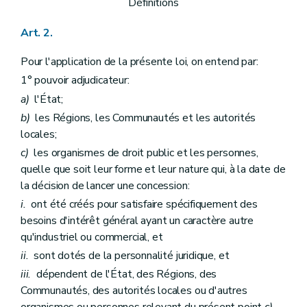
Art. 56
Définitions
Titre 5
Règles relatives à l'exécution des contrats de concession
Art. 57
Art. 2.
Art. 58
Titre 6
Contrôle et rapports
Pour l'application de la présente loi, on entend par:
Art. 59
1° pouvoir adjudicateur:
Titre 7
Dispositions finales, transitoires et abrogatoires
er
Chapitre 1
Dispositions diverses
a)
l'État;
Art. 60
b)
les Régions, les Communautés et les autorités
Art. 61
Art. 62
locales;
Art. 63
c)
les organismes de droit public et les personnes,
Art. 64
quelle que soit leur forme et leur nature qui, à la date de
Art. 65
Art. 66
la décision de lancer une concession:
Chapitre 2
Dispositions modificatives et abrogatoires
i.
ont été créés pour satisfaire spécifiquement des
Art. 67
besoins d'intérêt général ayant un caractère autre
Art. 68
Art. 69
qu'industriel ou commercial, et
Annexe
ii.
sont dotés de la personnalité juridique, et
Annexe
iii.
dépendent de l'État, des Régions, des
Annexe
Annexe
Communautés, des autorités locales ou d'autres
Annexe