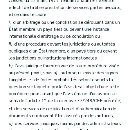
Conseil du 22 mars 1977 tendant à faciliter l'exercice
effectif de la libre prestation de services par les avocats,
et ce dans le cadre:
i.
d'un arbitrage ou une conciliation se déroulant dans un
État membre, un pays tiers ou devant une instance
internationale d'arbitrage ou de conciliation ou
ii.
d'une procédure devant les juridictions ou autorités
publiques d'un État membre, d'un pays tiers ou devant
les juridictions ou institutions internationales;
b)
l'avis juridique fourni en vue de toute procédure visée
au présent point, sous
a)
, ou lorsqu'il existe des signes
tangibles et de fortes probabilités selon lesquels la
question sur laquelle porte l'avis fera l'objet d'une telle
procédure, pour autant que l'avis émane d'un avocat au
er
sens de l'article 1
de la directive 77/249/CEE précitée;
c)
des services de certification et d'authentification de
documents qui doivent être assurés par des notaires;
d)
des services juridiques fournis par des administrateurs