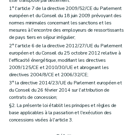
Elle transpose partiellement:
Titre 4
Dispositions applicables à la passation des concessions
1° l'article 7 de la directive 2009/52/CE du Parlement
er
Chapitre 1
Principes
européen et du Conseil du 18 juin 2009 prévoyant des
Art. 38
Chapitre 2
Préparation
normes minimales concernant les sanctions et les
Art. 39
mesures à l'encontre des employeurs de ressortissants
Art. 40
de pays tiers en séjour irrégulier;
Art. 41
Chapitre 3
Publicité et transparence
2° l'article 6 de la directive 2012/27/UE du Parlement
Art. 42
européen et du Conseil du 25 octobre 2012 relative à
Art. 43
l'efficacité énergétique, modifiant les directives
Art. 44
2009/125/CE et 2010/30/UE et abrogeant les
Art. 45
Chapitre 4
Attribution des concessions
directives 2004/8/CE et 2006/32/CE;
Art. 46
3° la directive 2014/23/UE du Parlement européen et
Art. 47
du Conseil du 26 février 2014 sur l'attribution de
Art. 48
Art. 49
contrats de concession;
Art. 50
§2. La présente loi établit les principes et règles de
Art. 51
base applicables à la passation et l'exécution des
Art. 52
Art. 53
concessions visées à l'article 3.
Art. 54
Art. 55