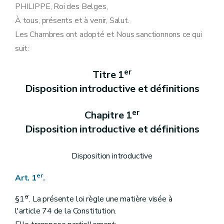
Art. 16
PHILIPPE, Roi des Belges,
Art. 17
À tous, présents et à venir, Salut.
Chapitre 3
Concessions et contrats mixtes ou destinés à plusieurs activités
Art. 18
Les Chambres ont adopté et Nous sanctionnons ce qui
Art. 19
suit:
Art. 20
Art. 21
Art. 22
er
Titre 1
Art. 23
Disposition introductive et définitions
Titre 3
Dispositions générales
Art. 24
Art. 25
er
Chapitre 1
Art. 26
Art. 27
Disposition introductive et définitions
Art. 28
Art. 29
Art. 30
Disposition introductive
Art. 31
Art. 32
er
Art. 1
.
Art. 33
Art. 34
er
§1
. La présente loi règle une matière visée à
Art. 35
l'article 74 de la Constitution.
Art. 36
Art. 37