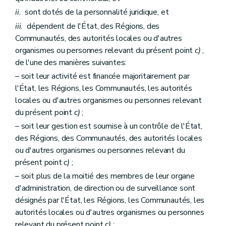
Annexe
ii.
sont dotés de la personnalité juridique, et
Annexe
Annexe
iii.
dépendent de l'État, des Régions, des
Annexe
Communautés, des autorités locales ou d'autres
Annexe
organismes ou personnes relevant du présent point
c)
,
de l'une des manières suivantes:
– soit leur activité est financée majoritairement par
l'État, les Régions, les Communautés, les autorités
locales ou d'autres organismes ou personnes relevant
du présent point
c)
;
– soit leur gestion est soumise à un contrôle de l'État,
des Régions, des Communautés, des autorités locales
ou d'autres organismes ou personnes relevant du
présent point
c)
;
– soit plus de la moitié des membres de leur organe
d'administration, de direction ou de surveillance sont
désignés par l'État, les Régions, les Communautés, les
autorités locales ou d'autres organismes ou personnes
relevant du présent point
c)
;