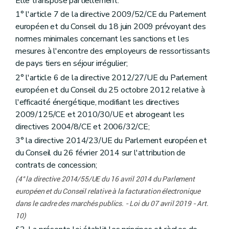
Elle transpose partiellement:
Art. 36
1° l'article 7 de la directive 2009/52/CE du Parlement
Art. 37
européen et du Conseil du 18 juin 2009 prévoyant des
Titre 4
Dispositions applicables à la passation des concessions
er
Chapitre 1
Principes
normes minimales concernant les sanctions et les
Art. 38
mesures à l'encontre des employeurs de ressortissants
Chapitre 2
Préparation
de pays tiers en séjour irrégulier;
Art. 39
Art. 40
2° l'article 6 de la directive 2012/27/UE du Parlement
Art. 41
européen et du Conseil du 25 octobre 2012 relative à
Chapitre 3
Publicité et transparence
l'efficacité énergétique, modifiant les directives
Art. 42
2009/125/CE et 2010/30/UE et abrogeant les
Art. 43
Art. 44
directives 2004/8/CE et 2006/32/CE;
Art. 45
3° la directive 2014/23/UE du Parlement européen et
Chapitre 4
Attribution des concessions
du Conseil du 26 février 2014 sur l'attribution de
Art. 46
Art. 47
contrats de concession;
Art. 48
(4° la directive 2014/55/UE du 16 avril 2014 du Parlement
Art. 49
Art. 50
européen et du Conseil relative à la facturation électronique
Art. 51
dans le cadre des marchés publics. - Loi du 07 avril 2019 - Art.
Art. 52
10)
Art. 53