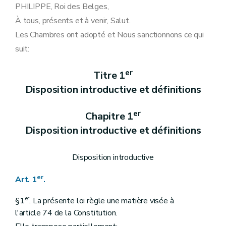
Art. 16
PHILIPPE, Roi des Belges,
Art. 17
À tous, présents et à venir, Salut.
Chapitre 3
Concessions et contrats mixtes ou destinés à plusieurs activités
Art. 18
Les Chambres ont adopté et Nous sanctionnons ce qui
Art. 19
suit:
Art. 20
Art. 21
Art. 22
er
Titre 1
Art. 23
Disposition introductive et définitions
Titre 3
Dispositions générales
Art. 24
Art. 25
er
Chapitre 1
Art. 26
Art. 27
Disposition introductive et définitions
Art. 28
Art. 29
Art. 30
Disposition introductive
Art. 31
Art. 32
er
Art. 1
.
Art. 32/1
Art. 32/2
er
§1
. La présente loi règle une matière visée à
Art. 33
l'article 74 de la Constitution.
Art. 34
Art. 35