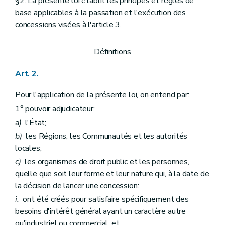
§2. La présente loi établit les principes et règles de
Art. 54
Art. 55
base applicables à la passation et l'exécution des
Art. 56
concessions visées à l'article 3.
Titre 5
Règles relatives à l'exécution des contrats de concession
Art. 57
Art. 58
Définitions
Art. 58/1
Titre 6
Contrôle et rapports
Art. 2.
Art. 59
Titre 7
Dispositions finales, transitoires et abrogatoires
Pour l'application de la présente loi, on entend par:
er
Chapitre 1
Dispositions diverses
Art. 60
1° pouvoir adjudicateur:
Art. 61
a)
l'État;
Art. 62
Art. 63
b)
les Régions, les Communautés et les autorités
Art. 64
locales;
Art. 65
c)
les organismes de droit public et les personnes,
Art. 66
Chapitre 2
Dispositions modificatives et abrogatoires
quelle que soit leur forme et leur nature qui, à la date de
Art. 67
la décision de lancer une concession:
Art. 68
i.
ont été créés pour satisfaire spécifiquement des
Chapitre 3
(Dispositions transitoires et entrée en vigueur - Loi du 07 avril 2019, Art. 17)
besoins d'intérêt général ayant un caractère autre
Art. 68/1
Art. 69
qu'industriel ou commercial, et