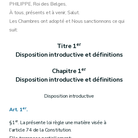
Art. 16
PHILIPPE, Roi des Belges,
Art. 17
À tous, présents et à venir, Salut.
Chapitre 3
Concessions et contrats mixtes ou destinés à plusieurs activités
Art. 18
Les Chambres ont adopté et Nous sanctionnons ce qui
Art. 19
suit:
Art. 20
Art. 21
Art. 22
er
Titre 1
Art. 23
Disposition introductive et définitions
Titre 3
Dispositions générales
Art. 24
Art. 25
er
Chapitre 1
Art. 26
Art. 27
Disposition introductive et définitions
Art. 28
Art. 29
Art. 30
Disposition introductive
Art. 31
Art. 32
er
Art. 1
.
Art. 32/1
Art. 32/2
er
§1
. La présente loi règle une matière visée à
Art. 33
l'article 74 de la Constitution.
Art. 34
Art. 35