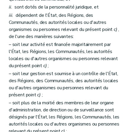
Annexe
ii.
sont dotés de la personnalité juridique, et
Annexe
Annexe
iii.
dépendent de l'État, des Régions, des
Annexe
Communautés, des autorités locales ou d'autres
Annexe
organismes ou personnes relevant du présent point
c)
,
de l'une des manières suivantes:
– soit leur activité est financée majoritairement par
l'État, les Régions, les Communautés, les autorités
locales ou d'autres organismes ou personnes relevant
du présent point
c)
;
– soit leur gestion est soumise à un contrôle de l'État,
des Régions, des Communautés, des autorités locales
ou d'autres organismes ou personnes relevant du
présent point
c)
;
– soit plus de la moitié des membres de leur organe
d'administration, de direction ou de surveillance sont
désignés par l'État, les Régions, les Communautés, les
autorités locales ou d'autres organismes ou personnes
relevant du présent point
c)
;