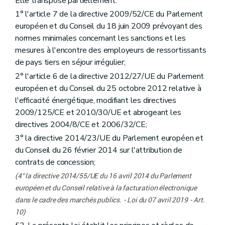
Elle transpose partiellement:
Art. 36
1° l'article 7 de la directive 2009/52/CE du Parlement
Art. 37
européen et du Conseil du 18 juin 2009 prévoyant des
Titre 4
Dispositions applicables à la passation des concessions
er
Chapitre 1
Principes
normes minimales concernant les sanctions et les
Art. 38
mesures à l'encontre des employeurs de ressortissants
Chapitre 2
Préparation
de pays tiers en séjour irrégulier;
Art. 39
Art. 40
2° l'article 6 de la directive 2012/27/UE du Parlement
Art. 41
européen et du Conseil du 25 octobre 2012 relative à
Chapitre 3
Publicité et transparence
l'efficacité énergétique, modifiant les directives
Art. 42
2009/125/CE et 2010/30/UE et abrogeant les
Art. 43
Art. 44
directives 2004/8/CE et 2006/32/CE;
Art. 45
3° la directive 2014/23/UE du Parlement européen et
Chapitre 4
Attribution des concessions
du Conseil du 26 février 2014 sur l'attribution de
Art. 46
Art. 47
contrats de concession;
Art. 48
(4° la directive 2014/55/UE du 16 avril 2014 du Parlement
Art. 49
Art. 50
européen et du Conseil relative à la facturation électronique
Art. 51
dans le cadre des marchés publics. - Loi du 07 avril 2019 - Art.
Art. 52
10)
Art. 53