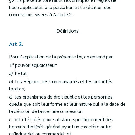
§2. La présente loi établit les principes et règles de
Art. 54
Art. 55
base applicables à la passation et l'exécution des
Art. 56
concessions visées à l'article 3.
Titre 5
Règles relatives à l'exécution des contrats de concession
Art. 57
Art. 58
Définitions
Art. 58/1
Titre 6
Contrôle et rapports
Art. 2.
Art. 59
Titre 7
Dispositions finales, transitoires et abrogatoires
Pour l'application de la présente loi, on entend par:
er
Chapitre 1
Dispositions diverses
Art. 60
1° pouvoir adjudicateur:
Art. 61
a)
l'État;
Art. 62
Art. 63
b)
les Régions, les Communautés et les autorités
Art. 64
locales;
Art. 65
c)
les organismes de droit public et les personnes,
Art. 66
Chapitre 2
Dispositions modificatives et abrogatoires
quelle que soit leur forme et leur nature qui, à la date de
Art. 67
la décision de lancer une concession:
Art. 68
i.
ont été créés pour satisfaire spécifiquement des
Chapitre 3
(Dispositions transitoires et entrée en vigueur - Loi du 07 avril 2019, Art. 17)
besoins d'intérêt général ayant un caractère autre
Art. 68/1
Art. 69
qu'industriel ou commercial, et