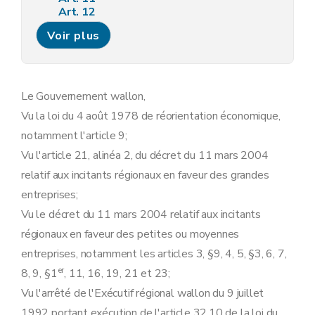
Art. 12
Art. 13
Voir plus
Art. 14
Art. 15
Art. 16
Art. 17
Art. 18
Le Gouvernement wallon,
Art. 19
Vu la loi du 4 août 1978 de réorientation économique,
Section 2
La prime à l'emploi
Art. 20
notamment l'article 9;
Art. 21
Vu l'article 21, alinéa 2, du décret du 11 mars 2004
Art. 22
Art. 23
relatif aux incitants régionaux en faveur des grandes
Art. 24
entreprises;
Art. 25
Art. 26
Vu le décret du 11 mars 2004 relatif aux incitants
Section 3
La prime à la qualité
régionaux en faveur des petites ou moyennes
Art. 27
Art. 28
entreprises, notamment les articles 3, §9, 4, 5, §3, 6, 7,
Art. 29
er
8, 9, §1
, 11, 16, 19, 21 et 23;
Art. 30
Art. 31
Vu l'arrêté de l'Exécutif régional wallon du 9 juillet
Art. 32
1992 portant exécution de l'article 32.10 de la loi du