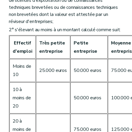
de licences d'exploitation ou de connaissances
techniques brevetées ou de connaissances techniques
non brevetées dont la valeur est attestée par un
réviseur d'entreprises;
2° s'élevant au moins à un montant calculé comme suit:
Effectif
Très petite
Petite
Moyenne
d'emploi
entreprise
entreprise
entrepri
Moins de
25.000 euros
50.000 euros
75.000 eu
10
10 à
moins de
50.000 euros
100.000 
20
20 à
moins de
75.000 euros
125.000 