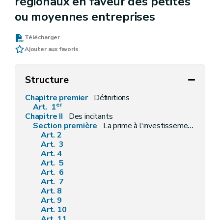
régionaux en faveur des petites
ou moyennes entreprises
Télécharger
Ajouter aux favoris
Structure
Chapitre premier
Définitions
er
Art. 1
Chapitre II
Des incitants
Section première
La prime à l'investissement
Art. 2
Art. 3
Art. 4
Art. 5
Art. 6
Art. 7
Art. 8
Art. 9
Art. 10
Art. 11