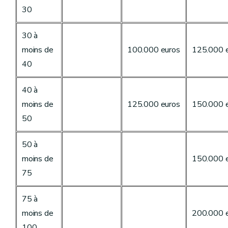
30
30 à
moins de
100.000 euros
125.000 
40
40 à
moins de
125.000 euros
150.000 
50
50 à
moins de
150.000 
75
75 à
moins de
200.000 
100