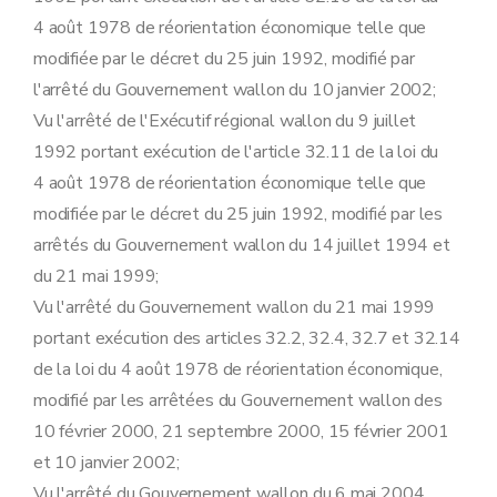
Art. 33
4 août 1978 de réorientation économique telle que
Section 4
La prime aux services de conseil
Art. 34
modifiée par le décret du 25 juin 1992, modifié par
Art. 35
l'arrêté du Gouvernement wallon du 10 janvier 2002;
Art. 36
Art. 37
Vu l'arrêté de l'Exécutif régional wallon du 9 juillet
Art. 38
1992 portant exécution de l'article 32.11 de la loi du
Art. 39
Section 5
L'exonération du précompte immobilier
4 août 1978 de réorientation économique telle que
Art. 40
modifiée par le décret du 25 juin 1992, modifié par les
Art. 41
Art. 42
arrêtés du Gouvernement wallon du 14 juillet 1994 et
Chapitre III
Dispositions abrogatoires, transitoires et finales
du 21 mai 1999;
Art. 43
Art. 44
Vu l'arrêté du Gouvernement wallon du 21 mai 1999
Art. 45
portant exécution des articles 32.2, 32.4, 32.7 et 32.14
Art. 46
de la loi du 4 août 1978 de réorientation économique,
modifié par les arrêtées du Gouvernement wallon des
10 février 2000, 21 septembre 2000, 15 février 2001
et 10 janvier 2002;
Vu l'arrêté du Gouvernement wallon du 6 mai 2004