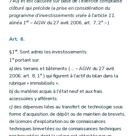
740) et est calculée sur base de l'exercice comptable
clôturé qui précède la prise en considération du
programme d'investissements visée à l'article 11,
er
alinéa 1
– AGW du 27 avril 2006, art. 7, 2° – ) .
Art. 6.
er
§1
. Sont admis les investissements:
1° portant sur:
a)
des terrains et bâtiments (
...
– AGW du 27 avril
2006, art. 8, 1° ) qui figurent à l'actif du bilan dans la
rubrique « immobilisés »;
b)
du matériel acquis à l'état neuf et aux frais
accessoires y afférents;
c)
des dépenses liées au transfert de technologie sous
forme d'acquisition, de dépôt ou de maintien de brevets,
de licences d'exploitation ou de connaissances
techniques brevetées ou de connaissances techniques