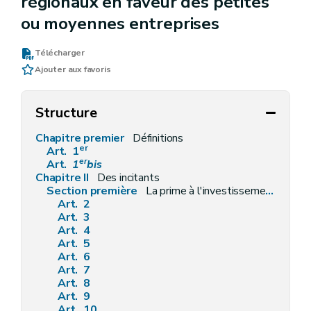
régionaux en faveur des petites
ou moyennes entreprises
Télécharger
Ajouter aux favoris
Structure
Chapitre premier
Définitions
er
Art. 1
er
Art.
1
bis
Chapitre II
Des incitants
Section première
La prime à l'investissement
Art. 2
Art. 3
Art. 4
Art. 5
Art. 6
Art. 7
Art. 8
Art. 9
Art. 10