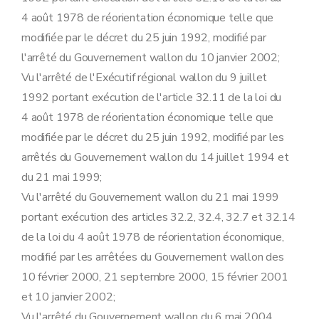
Art. 32
4 août 1978 de réorientation économique telle que
Art. 33
Section 4
La prime aux services de conseil
modifiée par le décret du 25 juin 1992, modifié par
Art. 34
l'arrêté du Gouvernement wallon du 10 janvier 2002;
Art. 35
Art. 36
Vu l'arrêté de l'Exécutif régional wallon du 9 juillet
Art. 37
1992 portant exécution de l'article 32.11 de la loi du
Art. 38
Art. 39
4 août 1978 de réorientation économique telle que
Section 5
L'exonération du précompte immobilier
modifiée par le décret du 25 juin 1992, modifié par les
Art. 40
Art. 41
arrêtés du Gouvernement wallon du 14 juillet 1994 et
Art. 42
du 21 mai 1999;
Chapitre III
Dispositions abrogatoires, transitoires et finales
Art. 43
Vu l'arrêté du Gouvernement wallon du 21 mai 1999
Art. 44
portant exécution des articles 32.2, 32.4, 32.7 et 32.14
Art. 45
Art. 46
de la loi du 4 août 1978 de réorientation économique,
modifié par les arrêtées du Gouvernement wallon des
10 février 2000, 21 septembre 2000, 15 février 2001
et 10 janvier 2002;
Vu l'arrêté du Gouvernement wallon du 6 mai 2004