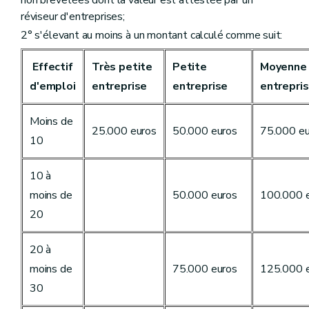
non brevetées dont la valeur est attestée par un
réviseur d'entreprises;
2° s'élevant au moins à un montant calculé comme suit:
Effectif
Très petite
Petite
Moyenne
d'emploi
entreprise
entreprise
entrepri
Moins de
25.000 euros
50.000 euros
75.000 eu
10
10 à
moins de
50.000 euros
100.000 
20
20 à
moins de
75.000 euros
125.000 
30