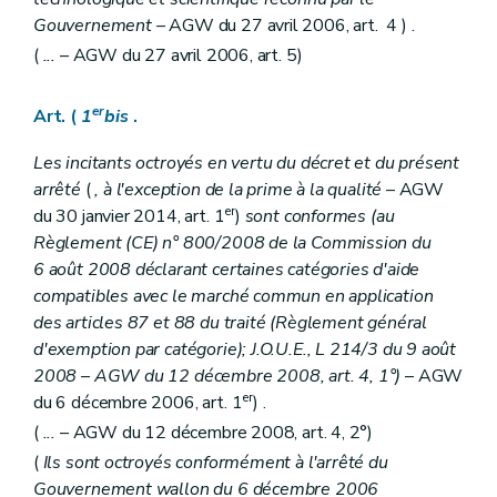
Gouvernement
– AGW du 27 avril 2006, art. 4 ) .
(
...
– AGW du 27 avril 2006, art. 5)
er
Art. (
1
bis
.
Les incitants octroyés en vertu du décret et du présent
arrêté
(
, à l'exception de la prime à la qualité
– AGW
er
du 30 janvier 2014, art. 1
)
sont conformes (au
Règlement (CE) n° 800/2008 de la Commission du
6 août 2008 déclarant certaines catégories d'aide
compatibles avec le marché commun en application
des articles 87 et 88 du traité (Règlement général
d'exemption par catégorie); J.O.U.E., L 214/3 du 9 août
2008 – AGW du 12 décembre 2008, art. 4, 1°)
– AGW
er
du 6 décembre 2006, art. 1
) .
(
...
– AGW du 12 décembre 2008, art. 4, 2°)
(
Ils sont octroyés conformément à l'arrêté du
Gouvernement wallon du 6 décembre 2006