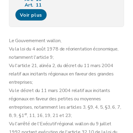
Art. 11
Art. 12
Voir plus
Art. 13
Art. 14
Art. 15
Art. 16
Art. 17
Le Gouvernement wallon,
Art. 18
Vu la loi du 4 août 1978 de réorientation économique,
Art. 19
Section 2
La prime à l'emploi
notamment l'article 9;
Art. 20
Vu l'article 21, alinéa 2, du décret du 11 mars 2004
Art. 21
Art. 22
relatif aux incitants régionaux en faveur des grandes
Art. 23
entreprises;
Art. 24
Art. 25
Vu le décret du 11 mars 2004 relatif aux incitants
Art. 26
régionaux en faveur des petites ou moyennes
Section 3
La prime à la qualité
Art. 27
entreprises, notamment les articles 3, §9, 4, 5, §3, 6, 7,
Art. 28
er
8, 9, §1
, 11, 16, 19, 21 et 23;
Art. 29
Art. 30
Vu l'arrêté de l'Exécutif régional wallon du 9 juillet
Art. 31
1992 portant exécution de l'article 32.10 de la loi du