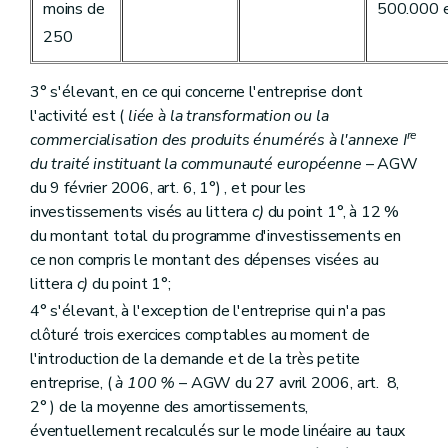
moins de
500.000 
250
3° s'élevant, en ce qui concerne l'entreprise dont
l'activité est (
liée à la transformation ou la
re
commercialisation des produits énumérés à l'annexe I
du traité instituant la communauté européenne
– AGW
du 9 février 2006, art. 6, 1°) , et pour les
investissements visés au littera
c)
du point 1°, à 12 %
du montant total du programme d'investissements en
ce non compris le montant des dépenses visées au
littera
c)
du point 1°;
4° s'élevant, à l'exception de l'entreprise qui n'a pas
clôturé trois exercices comptables au moment de
l'introduction de la demande et de la très petite
entreprise, (
à 100 %
– AGW du 27 avril 2006, art. 8,
2° ) de la moyenne des amortissements,
éventuellement recalculés sur le mode linéaire au taux