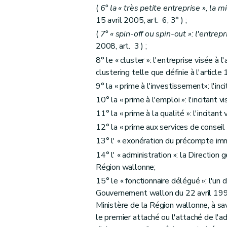
(
6° la « très petite entreprise », la m
15 avril 2005, art. 6, 3° ) ;
(
7° « spin-off ou spin-out »: l'entrepr
2008, art. 3 ) ;
8° le « cluster »: l'entreprise visée à
clustering telle que définie à l'article
9° la « prime à l'investissement»: l'inci
10° la « prime à l'emploi »: l'incitant vi
11° la « prime à la qualité »: l'incitant 
12° la « prime aux services de conseil »:
13° l' « exonération du précompte immobi
14° l' « administration »: la Direction
Région wallonne;
15° le « fonctionnaire délégué »: l'un d
Gouvernement wallon du 22 avril 1999
Ministère de la Région wallonne, à savo
le premier attaché ou l'attaché de l'