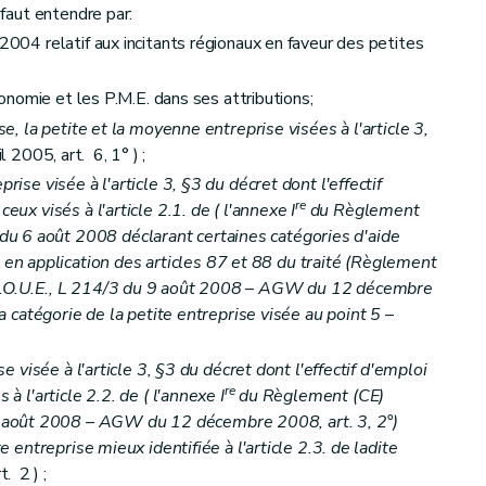
 faut entendre par:
 2004 relatif aux incitants régionaux en faveur des petites
économie et les P.M.E. dans ses attributions;
se, la petite et la moyenne entreprise visées à l'article 3,
2005, art. 6, 1° ) ;
rise visée à l'article 3, §3 du décret dont l'effectif
re
ceux visés à l'article 2.1. de (
l'annexe I
du Règlement
u 6 août 2008 déclarant certaines catégories d'aide
n application des articles 87 et 88 du traité (Règlement
J.O.U.E., L 214/3 du 9 août 2008
– AGW du 12 décembre
la catégorie de la petite entreprise visée au point 5
–
ise visée à l'article 3, §3 du décret dont l'effectif d'emploi
re
 à l'article 2.2. de (
l'annexe I
du Règlement (CE)
6 août 2008
– AGW du 12 décembre 2008, art. 3, 2°)
te entreprise mieux identifiée à l'article 2.3. de ladite
. 2 ) ;