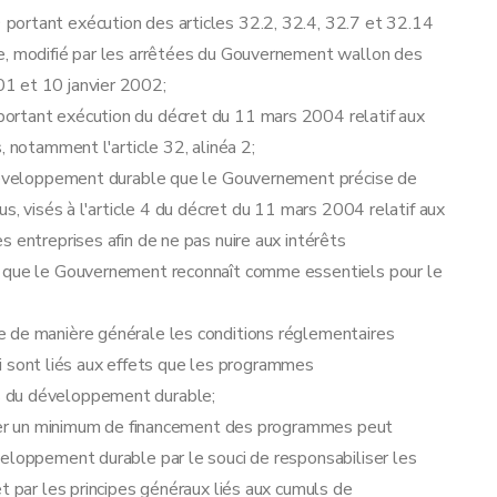
portant exécution des articles 32.2, 32.4, 32.7 et 32.14
e, modifié par les arrêtées du Gouvernement wallon des
1 et 10 janvier 2002;
ortant exécution du décret du 11 mars 2004 relatif aux
, notamment l'article 32, alinéa 2;
u développement durable que le Gouvernement précise de
us, visés à l'article 4 du décret du 11 mars 2004 relatif aux
 entreprises afin de ne pas nuire aux intérêts
s que le Gouvernement reconnaît comme essentiels pour le
e de manière générale les conditions réglementaires
 qui sont liés aux effets que les programmes
s du développement durable;
surer un minimum de financement des programmes peut
veloppement durable par le souci de responsabiliser les
t par les principes généraux liés aux cumuls de