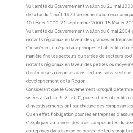
Art.
17
bis
Vu l'arrêté du Gouvernement wallon du 21 mai 1999 
Art.
17
ter
de la loi du 4 août 1978 de réorientation économiqu
Art. 18
10 février 2000, 21 septembre 2000, 15 février 200
Art. 19
Vu l'arrêté du Gouvernement wallon du 6 mai 2004 p
Section 2
La prime à l'emploi
incitants régionaux en faveur des grandes entreprises
Art. 20
Considérant, eu égard aux principes et objectifs d
Art. 21
manière fine les secteurs ou parties de secteurs excl
Art. 22
incitants régionaux en faveur des petites ou moyennes
Art. 23
d'entreprises comprises dans certains sous-secteur
Art. 24
développement de la Région;
Art. 25
Considérant que le Gouvernement lorsqu'il détermin
Art. 26
visées à l'article 5, 2° et 3°, poursuit des objectifs
Art.
26
bis
d'investissements ont sur chacune des composante
Section 3
La prime à la qualité
Qu'en effet, l'obligation pour les entreprises d'as
Art. 27
s'expliquer, au travers des trois composantes du dé
Art. 28
entreprises dans la mise en oeuvre de leurs projets e