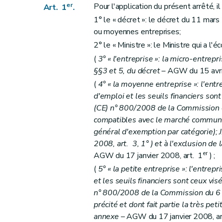
er
Pour l'application du présent arrêté, il
Art. 1
.
1° le « décret »: le décret du 11 mars
ou moyennes entreprises;
2° le « Ministre »: le Ministre qui a l'
(
3° « l'entreprise »: la micro-entrepri
§§3 et 5, du décret
– AGW du 15 avril 
(
4° « la moyenne entreprise »: l'entrep
d'emploi et les seuils financiers sont 
(CE) n° 800/2008 de la Commission d
compatibles avec le marché commun e
général d'exemption par catégorie); 
2008, art. 3, 1° ) et à l'exclusion de 
er
AGW du 17 janvier 2008, art. 1
) ;
(
5° « la petite entreprise »: l'entrepr
et les seuils financiers sont ceux visés
n° 800/2008 de la Commission du 
précité et dont fait partie la très peti
annexe
– AGW du 17 janvier 2008, art