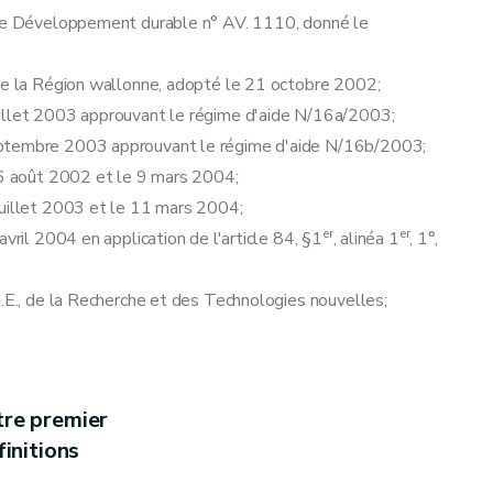
lier
r le Développement durable n° AV. 1110, donné le
 de la Région wallonne, adopté le 21 octobre 2002;
uillet 2003 approuvant le régime d'aide N/16a/2003;
es et finales
eptembre 2003 approuvant le régime d'aide N/16b/2003;
 26 août 2002 et le 9 mars 2004;
juillet 2003 et le 11 mars 2004;
er
er
vril 2004 en application de l'article 84, §1
, alinéa 1
, 1°,
M.E., de la Recherche et des Technologies nouvelles;
tre premier
initions