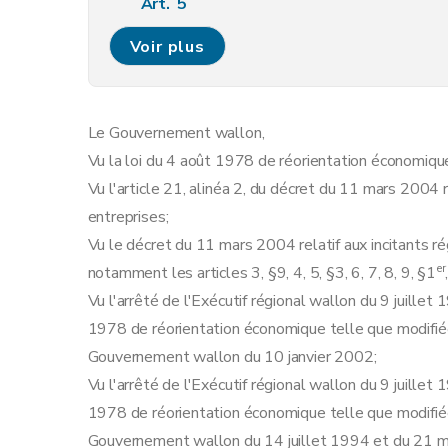
Art. 5
Art. 6
Voir plus
Art. 7
Art. 8
Art. 9
Le Gouvernement wallon,
Art. 10
Vu la loi du 4 août 1978 de réorientation économique
Art.
10
bis
Vu l'article 21, alinéa 2, du décret du 11 mars 2004 
Art. 11
entreprises;
Art. 12
Vu le décret du 11 mars 2004 relatif aux incitants r
Art. 13
er
notamment les articles 3, §9, 4, 5, §3, 6, 7, 8, 9, §1
Art. 14
Vu l'arrêté de l'Exécutif régional wallon du 9 juillet
Art. 15
1978 de réorientation économique telle que modifiée 
Art.
15bis
Gouvernement wallon du 10 janvier 2002;
Art.
15ter
Vu l'arrêté de l'Exécutif régional wallon du 9 juillet
Art. 16
1978 de réorientation économique telle que modifiée 
Art. 17
Gouvernement wallon du 14 juillet 1994 et du 21 m