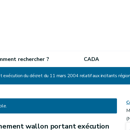
mment rechercher ?
CADA
C
ble.
M
(
nement wallon portant exécution