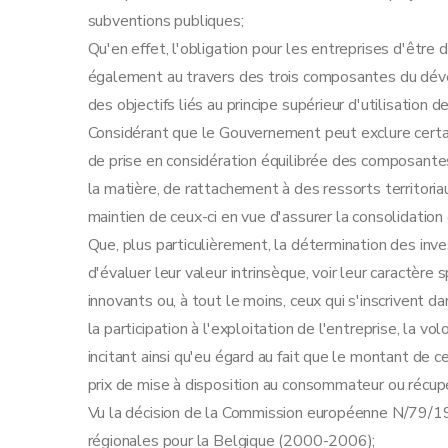
Art. 29
subventions publiques;
Art. 30
Qu'en effet, l'obligation pour les entreprises d'être 
Art. 31
également au travers des trois composantes du dév
Art. 32
des objectifs liés au principe supérieur d'utilisation d
Art. 33
Considérant que le Gouvernement peut exclure certai
Section 4
La prime aux services de conseil
de prise en considération équilibrée des composan
Art. 34
la matière, de rattachement à des ressorts territo
Art. 35
maintien de ceux-ci en vue d'assurer la consolidation 
Art. 36
Que, plus particulièrement, la détermination des inve
Art. 37
d'évaluer leur valeur intrinsèque, voir leur caractère
Art. 38
innovants ou, à tout le moins, ceux qui s'inscrivent d
Art. 39
la participation à l'exploitation de l'entreprise, la vo
Art.
39
bis
incitant ainsi qu'eu égard au fait que le montant de c
Art.
39
ter
prix de mise à disposition au consommateur ou récupé
Art.
39
quater
Vu la décision de la Commission européenne N/79/1
Art.
39
quinquies
régionales pour la Belgique (2000-2006);