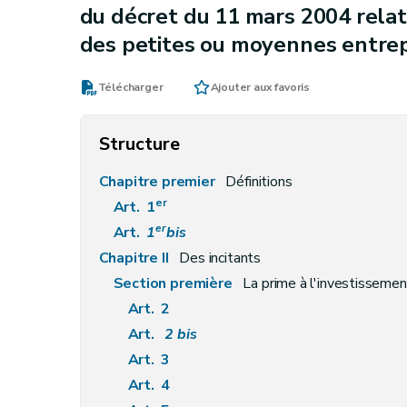
du décret du 11 mars 2004 relati
des petites ou moyennes entrep
Télécharger
Ajouter aux favoris
Structure
Chapitre premier
Définitions
er
Art. 1
er
Art.
1
bis
Chapitre II
Des incitants
Section première
La prime à l'investissemen
Art. 2
Art.
2
bis
Art. 3
Art. 4