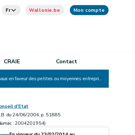
Fr
Wallonie.be
Mon compte
CRAIE
Contact
Arrêté du Gouvernement wallon portant exécution du décret du 11 mars 2004 relatif aux incitants régionaux en faveur des petites ou moyennes entreprises
onseil d’Etat
.B. du 24/06/2004, p. 51885
Numac : 2004201954)
En vigueur du 23/02/2014 au