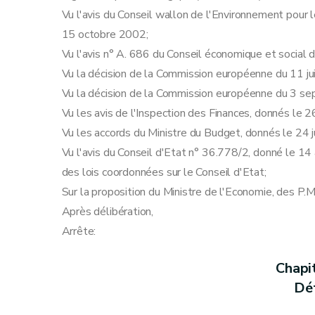
Section 5
L'exonération du précompte immobi
Vu l'avis du Conseil wallon de l'Environnement pou
Art. 40
15 octobre 2002;
Art. 41
Vu l'avis n° A. 686 du Conseil économique et social
Art. 42
Vu la décision de la Commission européenne du 11 j
Chapitre III
Dispositions abrogatoires, transitoir
Vu la décision de la Commission européenne du 3 s
Art. 43
Vu les avis de l'Inspection des Finances, donnés le
Art. 44
Vu les accords du Ministre du Budget, donnés le 24 
Art. 45
Vu l'avis du Conseil d'Etat n° 36.778/2, donné le 14 a
Art. 46
des lois coordonnées sur le Conseil d'Etat;
Sur la proposition du Ministre de l'Economie, des P.
Après délibération,
Arrête:
Chapi
Déf