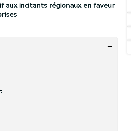
f aux incitants régionaux en faveur
rises
t