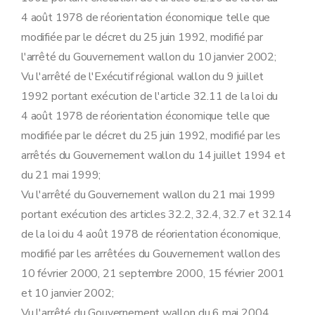
Art. 25
4 août 1978 de réorientation économique telle que
Art. 26
Art.
26
bis
modifiée par le décret du 25 juin 1992, modifié par
Section 3
La prime à la qualité
l'arrêté du Gouvernement wallon du 10 janvier 2002;
Art. 27
Art. 28
Vu l'arrêté de l'Exécutif régional wallon du 9 juillet
Art. 29
1992 portant exécution de l'article 32.11 de la loi du
Art. 30
Art. 31
4 août 1978 de réorientation économique telle que
Art. 32
modifiée par le décret du 25 juin 1992, modifié par les
Art. 33
Section 4
La prime aux services de conseil
arrêtés du Gouvernement wallon du 14 juillet 1994 et
Art. 34
du 21 mai 1999;
Art. 35
Art. 36
Vu l'arrêté du Gouvernement wallon du 21 mai 1999
Art. 37
portant exécution des articles 32.2, 32.4, 32.7 et 32.14
Art. 38
Art. 39
de la loi du 4 août 1978 de réorientation économique,
Art.
39
bis
modifié par les arrêtées du Gouvernement wallon des
Art.
39
ter
Art.
39
quater
10 février 2000, 21 septembre 2000, 15 février 2001
Art.
39
quinquies
et 10 janvier 2002;
Section 5
L'exonération du précompte immobilier
Art. 40
Vu l'arrêté du Gouvernement wallon du 6 mai 2004