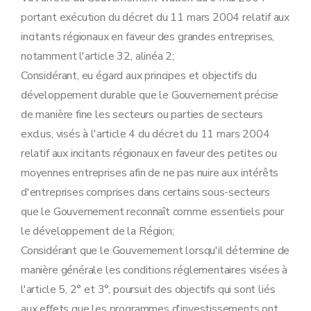
Art. 41
portant exécution du décret du 11 mars 2004 relatif aux
Art. 42
Chapitre III
Dispositions abrogatoires, transitoires et finales
incitants régionaux en faveur des grandes entreprises,
Art. 43
notamment l'article 32, alinéa 2;
Art. 44
Considérant, eu égard aux principes et objectifs du
Art. 45
Art. 46
développement durable que le Gouvernement précise
de manière fine les secteurs ou parties de secteurs
exclus, visés à l'article 4 du décret du 11 mars 2004
relatif aux incitants régionaux en faveur des petites ou
moyennes entreprises afin de ne pas nuire aux intérêts
d'entreprises comprises dans certains sous-secteurs
que le Gouvernement reconnaît comme essentiels pour
le développement de la Région;
Considérant que le Gouvernement lorsqu'il détermine de
manière générale les conditions réglementaires visées à
l'article 5, 2° et 3°, poursuit des objectifs qui sont liés
aux effets que les programmes d'investissements ont