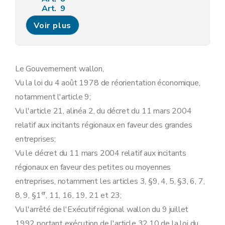
Art. 9
Art. 10
Voir plus
Art.
10
bis
Art. 11
Art. 12
Art. 13
Art. 14
Le Gouvernement wallon,
Art. 15
Vu la loi du 4 août 1978 de réorientation économique,
Art.
15
bis
Art.
15
ter
notamment l'article 9;
Art. 16
Vu l'article 21, alinéa 2, du décret du 11 mars 2004
Art. 17
Art.
17
bis
relatif aux incitants régionaux en faveur des grandes
Art.
17
ter
entreprises;
Art. 18
Art. 19
Vu le décret du 11 mars 2004 relatif aux incitants
Section 2
La prime à l'emploi
régionaux en faveur des petites ou moyennes
Art. 20
Art. 21
entreprises, notamment les articles 3, §9, 4, 5, §3, 6, 7,
Art. 22
er
8, 9, §1
, 11, 16, 19, 21 et 23;
Art. 23
Art. 24
Vu l'arrêté de l'Exécutif régional wallon du 9 juillet
Art.
24
bis
1992 portant exécution de l'article 32.10 de la loi du