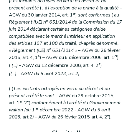
(Les incitants octroyés en vertu du décret et du
présent arrêté
(
, à l'exception de la prime à la qualité
–
er
AGW du 30 janvier 2014, art. 1
)
sont conformes
(
au
o
Règlement (UE) n
651/2014 de la Commission du 17
juin 2014 déclarant certaines catégories d'aide
compatibles avec le marché intérieur en application
des articles 107 et 108 du traité, ci-après dénommé,
o
« Règlement (UE) n
651/2014 »
– AGW du 26 février
er
2015, art. 4, 1°) – AGW du 6 décembre 2006, art. 1
)
(
(...)
– AGW du 12 décembre 2008, art. 4, 2°)
((...) - AGW du 5 avril 2023, art.2)
( (
Les incitants octroyés en vertu du décret et du
présent arrêté le sont
– AGW du 29 octobre 2015,
er
art. 1
, 2°)
conformément à l'arrêté du Gouvernement
er
wallon (du 1
décembre 2022 - AGW du 5 avril
2023, art.2)
– AGW du 26 février 2015, art. 4, 2°)
.