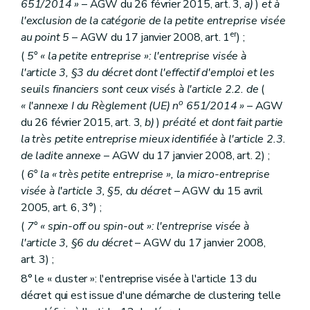
651/2014 »
– AGW du 26 février 2015, art. 3,
a)
)
et à
l'exclusion de la catégorie de la petite entreprise visée
er
au point 5
– AGW du 17 janvier 2008, art. 1
) ;
(
5° « la petite entreprise »: l'entreprise visée à
l'article 3, §3 du décret dont l'effectif d'emploi et les
seuils financiers sont ceux visés à l'article 2.2. de
(
o
« l'annexe I du Règlement (UE) n
651/2014 »
– AGW
du 26 février 2015, art. 3,
b)
)
précité et dont fait partie
la très petite entreprise mieux identifiée à l'article 2.3.
de ladite annexe
– AGW du 17 janvier 2008, art. 2) ;
(
6° la « très petite entreprise », la micro-entreprise
visée à l'article 3, §5, du décret
– AGW du 15 avril
2005, art. 6, 3°) ;
(
7° « spin-off ou spin-out »: l'entreprise visée à
l'article 3, §6 du décret
– AGW du 17 janvier 2008,
art. 3) ;
8° le « cluster »: l'entreprise visée à l'article 13 du
décret qui est issue d'une démarche de clustering telle