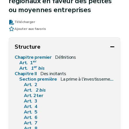
régionaux en faveur des petites
ou moyennes entreprises
Télécharger
Ajouter aux favoris
Structure
Chapitre premier
Définitions
er
Art. 1
er
Art.
1
bis
Chapitre II
Des incitants
Section première
La prime à l'investissement
Art. 2
Art.
2
bis
Art. 2ter
Art. 3
Art. 4
Art. 5
Art. 6
Art. 7
Art. 8