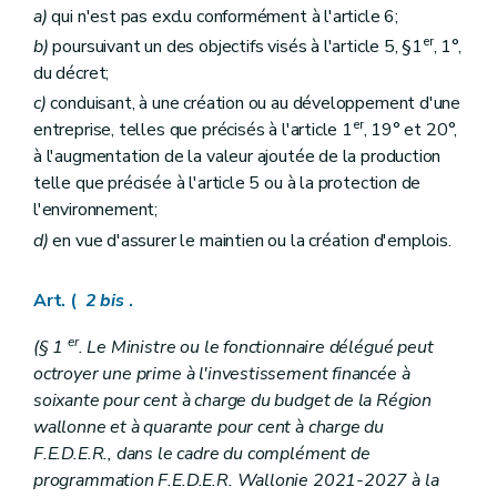
a)
qui n'est pas exclu conformément à l'article 6;
er
b)
poursuivant un des objectifs visés à l'article 5, §1
, 1°,
du décret;
c)
conduisant, à une création ou au développement d'une
er
entreprise, telles que précisés à l'article 1
, 19° et 20°,
à l'augmentation de la valeur ajoutée de la production
telle que précisée à l'article 5 ou à la protection de
l'environnement;
d)
en vue d'assurer le maintien ou la création d'emplois.
Art. (
2
bis
.
er
(§ 1
. Le Ministre ou le fonctionnaire délégué peut
octroyer une prime à l'investissement financée à
soixante pour cent à charge du budget de la Région
wallonne et à quarante pour cent à charge du
F.E.D.E.R., dans le cadre du complément de
programmation F.E.D.E.R. Wallonie 2021-2027 à la