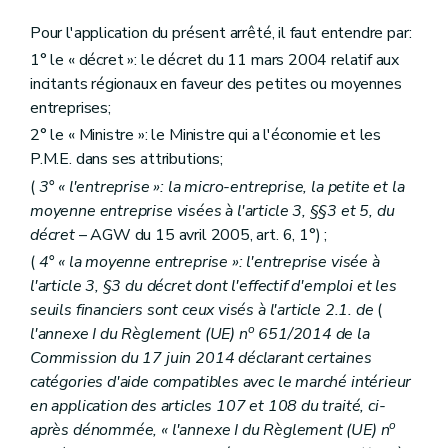
Pour l'application du présent arrêté, il faut entendre par:
1° le « décret »: le décret du 11 mars 2004 relatif aux
incitants régionaux en faveur des petites ou moyennes
entreprises;
2° le « Ministre »: le Ministre qui a l'économie et les
P.M.E. dans ses attributions;
(
3° « l'entreprise »: la micro-entreprise, la petite et la
moyenne entreprise visées à l'article 3, §§3 et 5, du
décret
– AGW du 15 avril 2005, art. 6, 1°) ;
(
4° « la moyenne entreprise »: l'entreprise visée à
l'article 3, §3 du décret dont l'effectif d'emploi et les
seuils financiers sont ceux visés à l'article 2.1. de
(
o
l'annexe I du Règlement (UE) n
651/2014 de la
Commission du 17 juin 2014 déclarant certaines
catégories d'aide compatibles avec le marché intérieur
en application des articles 107 et 108 du traité, ci-
o
après dénommée, « l'annexe I du Règlement (UE) n