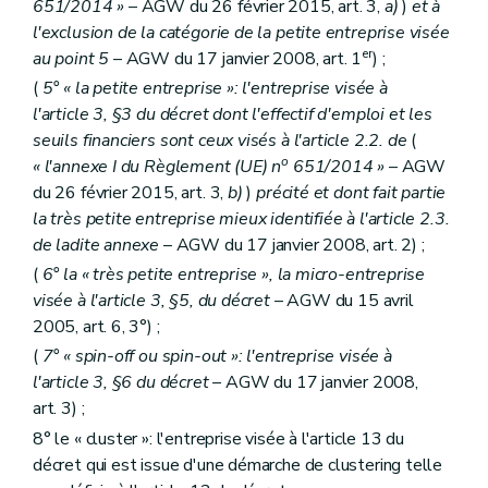
651/2014 »
– AGW du 26 février 2015, art. 3,
a)
)
et à
l'exclusion de la catégorie de la petite entreprise visée
er
au point 5
– AGW du 17 janvier 2008, art. 1
) ;
(
5° « la petite entreprise »: l'entreprise visée à
l'article 3, §3 du décret dont l'effectif d'emploi et les
seuils financiers sont ceux visés à l'article 2.2. de
(
o
« l'annexe I du Règlement (UE) n
651/2014 »
– AGW
du 26 février 2015, art. 3,
b)
)
précité et dont fait partie
la très petite entreprise mieux identifiée à l'article 2.3.
de ladite annexe
– AGW du 17 janvier 2008, art. 2) ;
(
6° la « très petite entreprise », la micro-entreprise
visée à l'article 3, §5, du décret
– AGW du 15 avril
2005, art. 6, 3°) ;
(
7° « spin-off ou spin-out »: l'entreprise visée à
l'article 3, §6 du décret
– AGW du 17 janvier 2008,
art. 3) ;
8° le « cluster »: l'entreprise visée à l'article 13 du
décret qui est issue d'une démarche de clustering telle