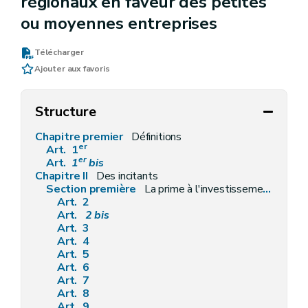
régionaux en faveur des petites
ou moyennes entreprises
Télécharger
Ajouter aux favoris
Structure
Chapitre premier
Définitions
er
Art. 1
er
Art.
1
bis
Chapitre II
Des incitants
Section première
La prime à l'investissement
Art. 2
Art.
2
bis
Art. 3
Art. 4
Art. 5
Art. 6
Art. 7
Art. 8
Art. 9