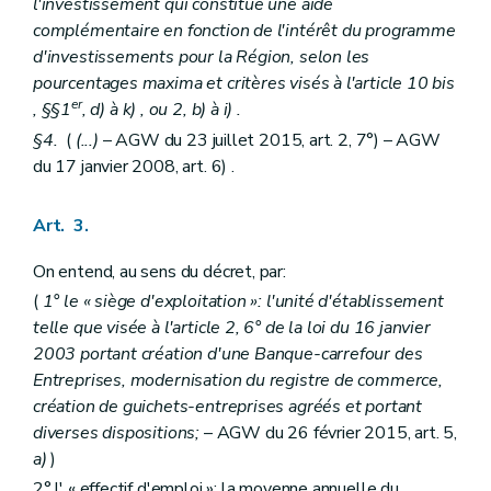
l'investissement qui constitue une aide
complémentaire en fonction de l'intérêt du programme
d'investissements pour la Région, selon les
pourcentages maxima et critères visés à l'article 10
bis
er
, §§1
,
d)
à
k)
, ou 2,
b)
à
i)
.
§4.
(
(...)
– AGW du 23 juillet 2015, art. 2, 7°) – AGW
du 17 janvier 2008, art. 6) .
Art. 3.
On entend, au sens du décret, par:
(
1° le « siège d'exploitation »: l'unité d'établissement
telle que visée à l'article 2, 6° de la loi du 16 janvier
2003 portant création d'une Banque-carrefour des
Entreprises, modernisation du registre de commerce,
création de guichets-entreprises agréés et portant
diverses dispositions;
– AGW du 26 février 2015, art. 5,
a)
)
2° l' « effectif d'emploi »: la moyenne annuelle du