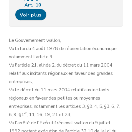
Art. 10
Art.
10
bis
Voir plus
Art. 11
Art. 12
Art. 13
Art. 14
Art. 15
Le Gouvernement wallon,
Art.
15
bis
Vu la loi du 4 août 1978 de réorientation économique,
Art.
15
ter
Art. 16
notamment l'article 9;
Art. 17
Vu l'article 21, alinéa 2, du décret du 11 mars 2004
Art.
17
bis
Art.
17
ter
relatif aux incitants régionaux en faveur des grandes
Art. 18
entreprises;
Art. 19
Section 2
La prime à l'emploi
Vu le décret du 11 mars 2004 relatif aux incitants
Art. 20
régionaux en faveur des petites ou moyennes
Art. 21
Art. 22
entreprises, notamment les articles 3, §9, 4, 5, §3, 6, 7,
Art. 23
er
8, 9, §1
, 11, 16, 19, 21 et 23;
Art. 24
Art. 25
Vu l'arrêté de l'Exécutif régional wallon du 9 juillet
Art. 26
1992 portant exécution de l'article 32.10 de la loi du