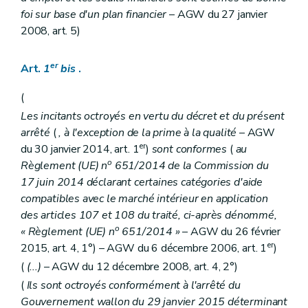
foi sur base d'un plan financier
– AGW du 27 janvier
2008, art. 5)
er
Art.
1
bis
.
(
Les incitants octroyés en vertu du décret et du présent
arrêté
(
, à l'exception de la prime à la qualité
– AGW
er
du 30 janvier 2014, art. 1
)
sont conformes
(
au
o
Règlement (UE) n
651/2014 de la Commission du
17 juin 2014 déclarant certaines catégories d'aide
compatibles avec le marché intérieur en application
des articles 107 et 108 du traité, ci-après dénommé,
o
« Règlement (UE) n
651/2014 »
– AGW du 26 février
er
2015, art. 4, 1°) – AGW du 6 décembre 2006, art. 1
)
(
(...)
– AGW du 12 décembre 2008, art. 4, 2°)
(
Ils sont octroyés conformément à l'arrêté du
Gouvernement wallon du 29 janvier 2015 déterminant