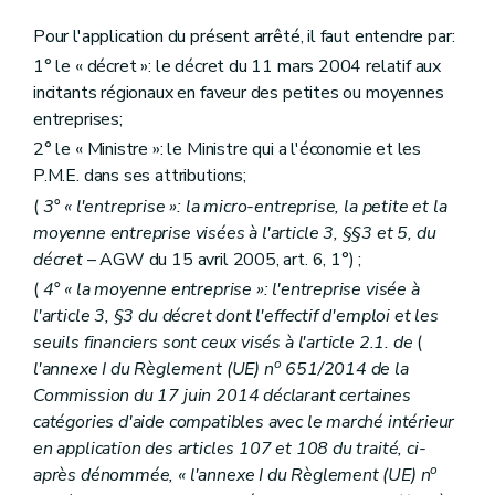
Pour l'application du présent arrêté, il faut entendre par:
1° le « décret »: le décret du 11 mars 2004 relatif aux
incitants régionaux en faveur des petites ou moyennes
entreprises;
2° le « Ministre »: le Ministre qui a l'économie et les
P.M.E. dans ses attributions;
(
3° « l'entreprise »: la micro-entreprise, la petite et la
moyenne entreprise visées à l'article 3, §§3 et 5, du
décret
– AGW du 15 avril 2005, art. 6, 1°) ;
(
4° « la moyenne entreprise »: l'entreprise visée à
l'article 3, §3 du décret dont l'effectif d'emploi et les
seuils financiers sont ceux visés à l'article 2.1. de
(
o
l'annexe I du Règlement (UE) n
651/2014 de la
Commission du 17 juin 2014 déclarant certaines
catégories d'aide compatibles avec le marché intérieur
en application des articles 107 et 108 du traité, ci-
o
après dénommée, « l'annexe I du Règlement (UE) n