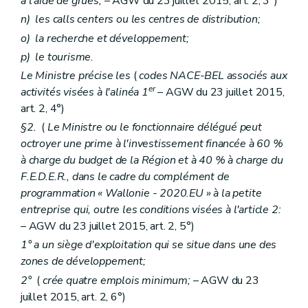
à l'aide de grues;
– AGW du 23 juillet 2015, art. 2, 3°)
n)
les calls centers ou les centres de distribution;
o)
la recherche et développement;
p)
le tourisme.
Le Ministre précise les
(
codes NACE-BEL associés aux
er
activités visées à l'alinéa 1
– AGW du 23 juillet 2015,
art. 2, 4°)
§2.
(
Le Ministre ou le fonctionnaire délégué peut
octroyer une prime à l'investissement financée à 60 %
à charge du budget de la Région et à 40 % à charge du
F.E.D.E.R., dans le cadre du complément de
programmation « Wallonie - 2020.EU » à la petite
entreprise qui, outre les conditions visées à l'article 2:
– AGW du 23 juillet 2015, art. 2, 5°)
1° a un siège d'exploitation qui se situe dans une des
zones de développement;
2°
(
crée quatre emplois minimum;
– AGW du 23
juillet 2015, art. 2, 6°)