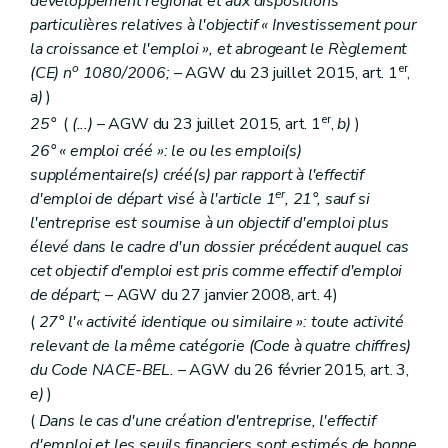
développement régional et aux dispositions
particulières relatives à l'objectif « Investissement pour
la croissance et l'emploi », et abrogeant le Règlement
o
er
(CE) n
1080/2006;
– AGW du 23 juillet 2015, art. 1
,
a)
)
er
25°
(
(...)
– AGW du 23 juillet 2015, art. 1
,
b)
)
26° « emploi créé »: le ou les emploi(s)
supplémentaire(s) créé(s) par rapport à l'effectif
er
d'emploi de départ visé à l'article 1
, 21°, sauf si
l'entreprise est soumise à un objectif d'emploi plus
élevé dans le cadre d'un dossier précédent auquel cas
cet objectif d'emploi est pris comme effectif d'emploi
de départ;
– AGW du 27 janvier 2008, art. 4)
(
27° l'« activité identique ou similaire »: toute activité
relevant de la même catégorie (Code à quatre chiffres)
du Code NACE-BEL.
– AGW du 26 février 2015, art. 3,
e)
)
(
Dans le cas d'une création d'entreprise, l'effectif
d'emploi et les seuils financiers sont estimés de bonne