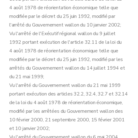
Art.
26
bis
4 août 1978 de réorientation économique telle que
Section 3
La prime à la qualité
Art. 27
modifiée par le décret du 25 juin 1992, modifié par
Art. 28
l'arrêté du Gouvernement wallon du 10 janvier 2002;
Art. 29
Art. 30
Vu l'arrêté de l'Exécutif régional wallon du 9 juillet
Art. 31
1992 portant exécution de l'article 32.11 de la loi du
Art. 32
Art. 33
4 août 1978 de réorientation économique telle que
Section 4
La prime aux services de conseil
modifiée par le décret du 25 juin 1992, modifié par les
Art. 34
Art. 35
arrêtés du Gouvernement wallon du 14 juillet 1994 et
Art. 36
du 21 mai 1999;
Art. 37
Art. 38
Vu l'arrêté du Gouvernement wallon du 21 mai 1999
Art. 39
portant exécution des articles 32.2, 32.4, 32.7 et 32.14
Art.
39
bis
Art.
39
ter
de la loi du 4 août 1978 de réorientation économique,
Art.
39
quater
modifié par les arrêtées du Gouvernement wallon des
Art.
39
quinquies
Section 5
L'exonération du précompte immobilier
10 février 2000, 21 septembre 2000, 15 février 2001
Art. 40
et 10 janvier 2002;
Art. 41
Art. 42
Vu l'arrêté du Gouvernement wallon du 6 mai 2004