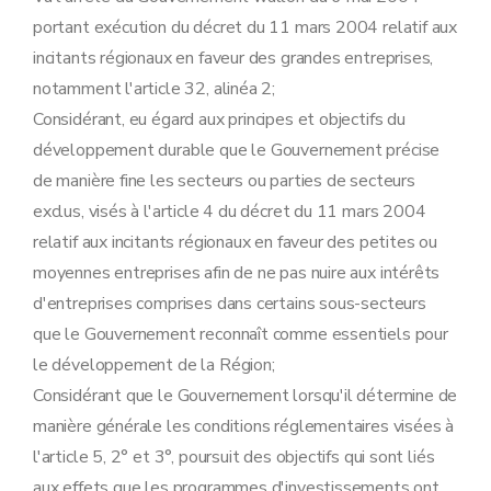
Chapitre III
Dispositions abrogatoires, transitoires et finales
portant exécution du décret du 11 mars 2004 relatif aux
Art. 43
Art. 44
incitants régionaux en faveur des grandes entreprises,
Art. 45
notamment l'article 32, alinéa 2;
Art. 46
Considérant, eu égard aux principes et objectifs du
développement durable que le Gouvernement précise
de manière fine les secteurs ou parties de secteurs
exclus, visés à l'article 4 du décret du 11 mars 2004
relatif aux incitants régionaux en faveur des petites ou
moyennes entreprises afin de ne pas nuire aux intérêts
d'entreprises comprises dans certains sous-secteurs
que le Gouvernement reconnaît comme essentiels pour
le développement de la Région;
Considérant que le Gouvernement lorsqu'il détermine de
manière générale les conditions réglementaires visées à
l'article 5, 2° et 3°, poursuit des objectifs qui sont liés
aux effets que les programmes d'investissements ont