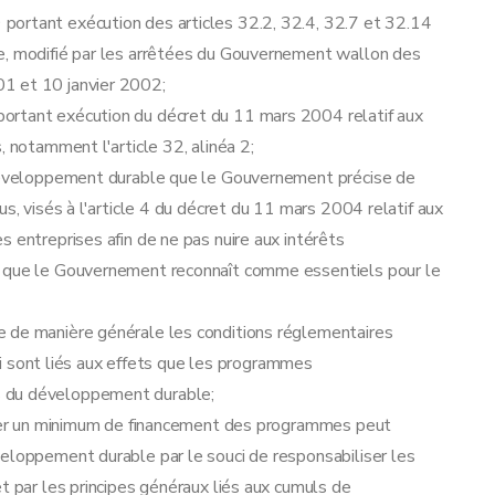
portant exécution des articles 32.2, 32.4, 32.7 et 32.14
e, modifié par les arrêtées du Gouvernement wallon des
1 et 10 janvier 2002;
ortant exécution du décret du 11 mars 2004 relatif aux
, notamment l'article 32, alinéa 2;
u développement durable que le Gouvernement précise de
us, visés à l'article 4 du décret du 11 mars 2004 relatif aux
 entreprises afin de ne pas nuire aux intérêts
s que le Gouvernement reconnaît comme essentiels pour le
e de manière générale les conditions réglementaires
 qui sont liés aux effets que les programmes
s du développement durable;
surer un minimum de financement des programmes peut
veloppement durable par le souci de responsabiliser les
t par les principes généraux liés aux cumuls de