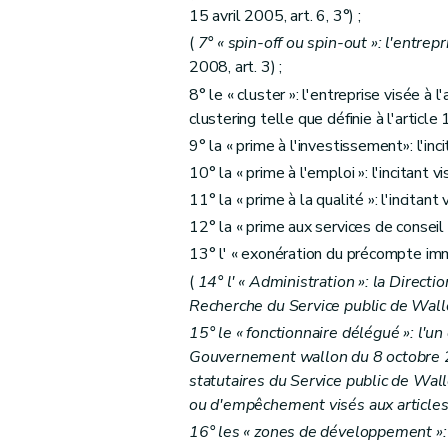
15 avril 2005, art. 6, 3°) ;
(
7° « spin-off ou spin-out »: l'entrepr
2008, art. 3) ;
8° le « cluster »: l'entreprise visée à
clustering telle que définie à l'article
9° la « prime à l'investissement»: l'inci
10° la « prime à l'emploi »: l'incitant vi
11° la « prime à la qualité »: l'incitant 
12° la « prime aux services de conseil »:
13° l' « exonération du précompte immobi
(
14° l' « Administration »: la Direct
Recherche du Service public de Wall
15° le « fonctionnaire délégué »: l'un 
Gouvernement wallon du 8 octobre 20
statutaires du Service public de Wa
ou d'empêchement visés aux articles 
16° les « zones de développement »: 