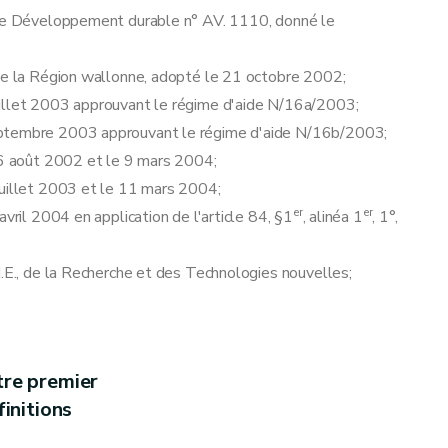
r le Développement durable n° AV. 1110, donné le
lier
 de la Région wallonne, adopté le 21 octobre 2002;
uillet 2003 approuvant le régime d'aide N/16a/2003;
eptembre 2003 approuvant le régime d'aide N/16b/2003;
 26 août 2002 et le 9 mars 2004;
es et finales
juillet 2003 et le 11 mars 2004;
er
er
vril 2004 en application de l'article 84, §1
, alinéa 1
, 1°,
M.E., de la Recherche et des Technologies nouvelles;
tre premier
initions