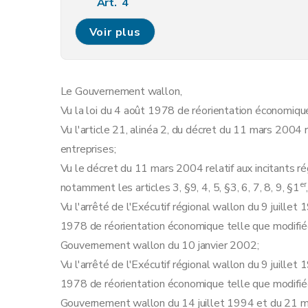
Art. 4
Art. 5
Voir plus
Art. 6
Art. 7
Art. 8
Le Gouvernement wallon,
Art. 9
Vu la loi du 4 août 1978 de réorientation économique
Art. 10
Vu l'article 21, alinéa 2, du décret du 11 mars 2004 
Art.
10
bis
entreprises;
Art. 11
Vu le décret du 11 mars 2004 relatif aux incitants r
Art. 12
er
notamment les articles 3, §9, 4, 5, §3, 6, 7, 8, 9, §1
Art. 13
Vu l'arrêté de l'Exécutif régional wallon du 9 juillet
Art. 14
1978 de réorientation économique telle que modifiée 
Art. 15
Gouvernement wallon du 10 janvier 2002;
Art.
15
bis
Vu l'arrêté de l'Exécutif régional wallon du 9 juillet
Art.
15
ter
1978 de réorientation économique telle que modifiée 
Art. 16
Gouvernement wallon du 14 juillet 1994 et du 21 m