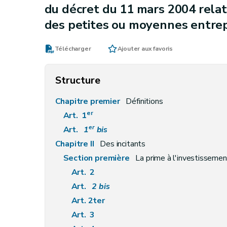
du décret du 11 mars 2004 relati
des petites ou moyennes entrep
Télécharger
Ajouter aux favoris
Structure
Chapitre premier
Définitions
er
Art. 1
er
Art.
1
bis
Chapitre II
Des incitants
Section première
La prime à l'investissemen
Art. 2
Art.
2
bis
Art. 2ter
Art. 3