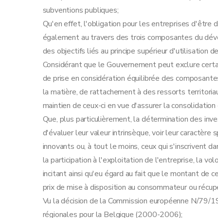
Art. 27
subventions publiques;
Art. 28
Qu'en effet, l'obligation pour les entreprises d'être 
Art. 29
également au travers des trois composantes du dév
Art. 30
des objectifs liés au principe supérieur d'utilisation d
Art. 31
Considérant que le Gouvernement peut exclure certai
Art. 32
de prise en considération équilibrée des composan
Art. 33
la matière, de rattachement à des ressorts territo
Section 4
La prime aux services de conseil
maintien de ceux-ci en vue d'assurer la consolidation 
Art. 34
Que, plus particulièrement, la détermination des inve
Art. 35
d'évaluer leur valeur intrinsèque, voir leur caractère
Art. 36
innovants ou, à tout le moins, ceux qui s'inscrivent d
Art. 37
la participation à l'exploitation de l'entreprise, la vo
Art. 38
incitant ainsi qu'eu égard au fait que le montant de c
Art. 39
prix de mise à disposition au consommateur ou récupé
Art.
39
bis
Vu la décision de la Commission européenne N/79/1
Art.
39
ter
régionales pour la Belgique (2000-2006);