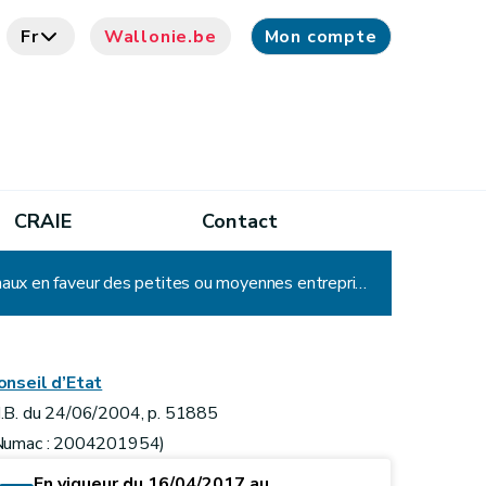
Fr
Wallonie.be
Mon compte
CRAIE
Contact
Arrêté du Gouvernement wallon portant exécution du décret du 11 mars 2004 relatif aux incitants régionaux en faveur des petites ou moyennes entreprises
onseil d’Etat
.B. du 24/06/2004, p. 51885
Numac : 2004201954)
En vigueur du 16/04/2017 au