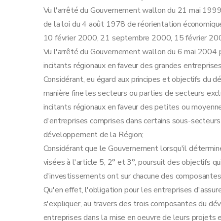
Art. 17
Vu l'arrêté du Gouvernement wallon du 21 mai 1999 
Art.
17
bis
de la loi du 4 août 1978 de réorientation économiqu
Art.
17
ter
10 février 2000, 21 septembre 2000, 15 février 200
Art. 18
Vu l'arrêté du Gouvernement wallon du 6 mai 2004 p
Art. 19
incitants régionaux en faveur des grandes entreprises
Section 2
La prime à l'emploi
Considérant, eu égard aux principes et objectifs d
Art. 20
manière fine les secteurs ou parties de secteurs excl
Art. 21
incitants régionaux en faveur des petites ou moyennes
Art. 22
d'entreprises comprises dans certains sous-secteur
Art. 23
développement de la Région;
Art. 24
Considérant que le Gouvernement lorsqu'il détermin
Art.
24
bis
visées à l'article 5, 2° et 3°, poursuit des objectifs
Art. 25
d'investissements ont sur chacune des composante
Art. 26
Qu'en effet, l'obligation pour les entreprises d'as
Art.
26
bis
s'expliquer, au travers des trois composantes du dé
Section 3
La prime à la qualité
entreprises dans la mise en oeuvre de leurs projets e