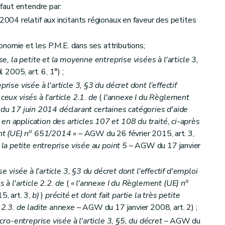
 faut entendre par:
 2004 relatif aux incitants régionaux en faveur des petites
économie et les P.M.E. dans ses attributions;
se, la petite et la moyenne entreprise visées à l'article 3,
2005, art. 6, 1°) ;
rise visée à l'article 3, §3 du décret dont l'effectif
ceux visés à l'article 2.1. de
(
l'annexe I du Règlement
 17 juin 2014 déclarant certaines catégories d'aide
en application des articles 107 et 108 du traité, ci-après
o
t (UE) n
651/2014 »
– AGW du 26 février 2015, art. 3,
 la petite entreprise visée au point 5
– AGW du 17 janvier
ise visée à l'article 3, §3 du décret dont l'effectif d'emploi
o
 à l'article 2.2. de
(
« l'annexe I du Règlement (UE) n
, art. 3,
b)
)
précité et dont fait partie la très petite
e 2.3. de ladite annexe
– AGW du 17 janvier 2008, art. 2) ;
icro-entreprise visée à l'article 3, §5, du décret
– AGW du