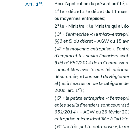
er
Pour l'application du présent arrêté, il
Art. 1
.
1° le « décret »: le décret du 11 mars
ou moyennes entreprises;
2° le « Ministre »: le Ministre qui a l'
(
3° « l'entreprise »: la micro-entrepri
§§3 et 5, du décret
– AGW du 15 avril 
(
4° « la moyenne entreprise »: l'entrep
d'emploi et les seuils financiers sont 
o
(UE) n
651/2014 de la Commission du
compatibles avec le marché intérieur 
dénommée, « l'annexe I du Règlemen
a)
)
et à l'exclusion de la catégorie de
er
2008, art. 1
) ;
(
5° « la petite entreprise »: l'entrepr
et les seuils financiers sont ceux visés
651/2014 »
– AGW du 26 février 2015
entreprise mieux identifiée à l'articl
(
6° la « très petite entreprise », la m