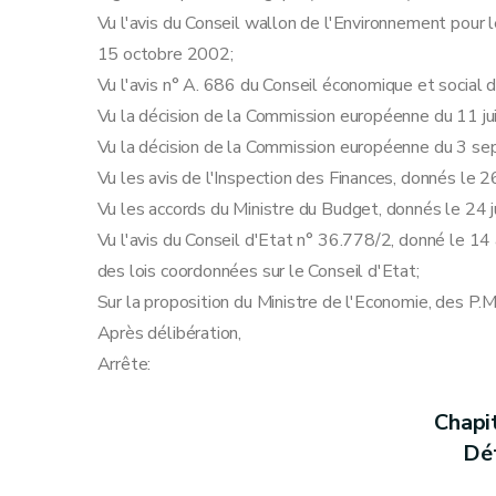
Art.
39
quater
Vu l'avis du Conseil wallon de l'Environnement pou
Art.
39
quinquies
15 octobre 2002;
Section 5
L'exonération du précompte immobi
Vu l'avis n° A. 686 du Conseil économique et social
Art. 40
Vu la décision de la Commission européenne du 11 j
Art. 41
Vu la décision de la Commission européenne du 3 s
Art. 42
Vu les avis de l'Inspection des Finances, donnés le
Chapitre III
Dispositions abrogatoires, transitoir
Vu les accords du Ministre du Budget, donnés le 24 
Art. 43
Vu l'avis du Conseil d'Etat n° 36.778/2, donné le 14 a
Art. 44
des lois coordonnées sur le Conseil d'Etat;
Art. 45
Sur la proposition du Ministre de l'Economie, des P.
Art. 46
Après délibération,
Arrête:
Chapi
Déf