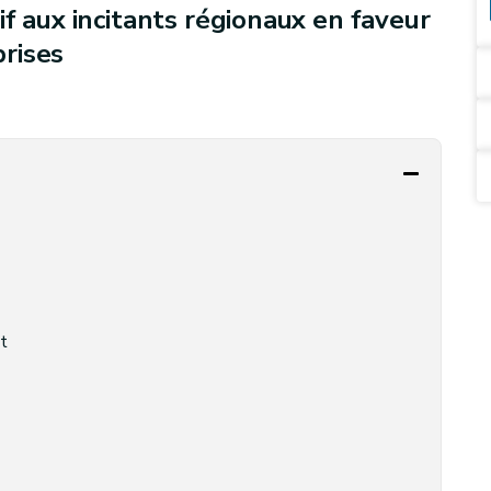
f aux incitants régionaux en faveur
rises
t