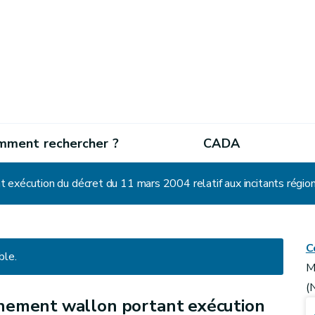
mment rechercher ?
CADA
C
ble.
M
(
nement wallon portant exécution