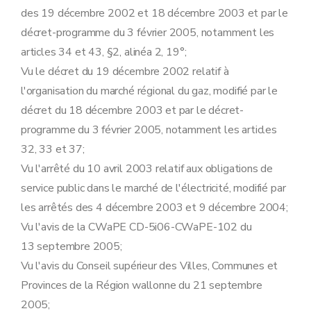
Art. 30
des 19 décembre 2002 et 18 décembre 2003 et par le
Section 3
Défaut de paiement d'un client résidentiel et placement du compteur à budget
Art. 31
décret-programme du 3 février 2005, notamment les
Art. 32
articles 34 et 43, §2, alinéa 2, 19°;
Art. 33
Art. 34
Vu le décret du 19 décembre 2002 relatif à
Art. 35
l'organisation du marché régional du gaz, modifié par le
Art. 36
Art. 37
décret du 18 décembre 2003 et par le décret-
Section 4
Fourniture minimale garantie aux clients protégés
programme du 3 février 2005, notamment les articles
Sous-section première
Fourniture minimale garantie et défaut récurrent de paiement
Art. 38
32, 33 et 37;
Art. 39
Vu l'arrêté du 10 avril 2003 relatif aux obligations de
Sous-section 2
Procédure conduisant à la coupure d'électricité suite à un défaut récurrent de paiement
Art. 40
service public dans le marché de l'électricité, modifié par
Sous-section 3
Recouvrement de la dette relative à la fourniture minimale garantie
les arrêtés des 4 décembre 2003 et 9 décembre 2004;
Art. 41
Chapitre V
Contrôle de la « CWaPE »
Vu l'avis de la CWaPE CD-5i06-CWaPE-102 du
Art. 42
13 septembre 2005;
Art. 43
Art. 44
Vu l'avis du Conseil supérieur des Villes, Communes et
Chapitre VI
Dispositions transitoires et finales
Provinces de la Région wallonne du 21 septembre
Art. 45
Art. 46
2005;