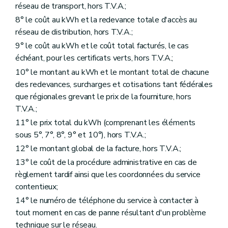
réseau de transport, hors T.V.A.;
8° le coût au kWh et la redevance totale d'accès au
réseau de distribution, hors T.V.A.;
9° le coût au kWh et le coût total facturés, le cas
échéant, pour les certificats verts, hors T.V.A.;
10° le montant au kWh et le montant total de chacune
des redevances, surcharges et cotisations tant fédérales
que régionales grevant le prix de la fourniture, hors
T.V.A.;
11° le prix total du kWh (comprenant les éléments
sous 5°, 7°, 8°, 9° et 10°), hors T.V.A.;
12° le montant global de la facture, hors T.V.A.;
13° le coût de la procédure administrative en cas de
règlement tardif ainsi que les coordonnées du service
contentieux;
14° le numéro de téléphone du service à contacter à
tout moment en cas de panne résultant d'un problème
technique sur le réseau.