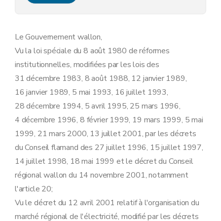
Art. 14
Chapitre III
Obligations de service public spécifiques aux gestionnaires de réseaux
Section première
En matière de sécurité, régularité et qualité d'approvisionnement
Art. 15
Le Gouvernement wallon,
Art. 16
Vu la loi spéciale du 8 août 1980 de réformes
Art. 17
Art. 18
institutionnelles, modifiées par les lois des
Art. 19
31 décembre 1983, 8 août 1988, 12 janvier 1989,
Art. 20
Art. 21
16 janvier 1989, 5 mai 1993, 16 juillet 1993,
Art. 22
28 décembre 1994, 5 avril 1995, 25 mars 1996,
Section 2
En matière de protection de l'environnement
Art. 23
4 décembre 1996, 8 février 1999, 19 mars 1999, 5 mai
Art. 24
1999, 21 mars 2000, 13 juillet 2001, par les décrets
Section 3
En matière de collecte des données
Art. 25
du Conseil flamand des 27 juillet 1996, 15 juillet 1997,
Chapitre IV
Obligations de service public à caractère social
14 juillet 1998, 18 mai 1999 et le décret du Conseil
Section première
Fourniture aux clients protégés
Art. 26
régional wallon du 14 novembre 2001, notamment
Art. 27
l'article 20;
Art. 28
Vu le décret du 12 avril 2001 relatif à l'organisation du
Section 2
Procédure applicable au client résidentiel en cas de non-paiement
Art. 29
marché régional de l'électricité, modifié par les décrets