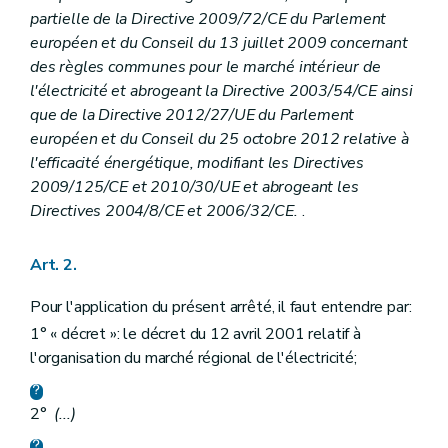
Art. 43
partielle de la Directive 2009/72/CE du Parlement
Art. 44
européen et du Conseil du 13 juillet 2009 concernant
Chapitre VI
Dispositions finales (...-abrogé par AGW du 19/07/2018, art. 32).
des règles communes pour le marché intérieur de
Art. 45
l'électricité et abrogeant la Directive 2003/54/CE ainsi
Art. 45 bis
Art. 45 ter
que de la Directive 2012/27/UE du Parlement
Art. 46
européen et du Conseil du 25 octobre 2012 relative à
Art. 47
l'efficacité énergétique, modifiant les Directives
Art. 48
2009/125/CE et 2010/30/UE et abrogeant les
Annexe 1
Directives 2004/8/CE et 2006/32/CE.
.
Art. 2.
Pour l'application du présent arrêté, il faut entendre par:
1° « décret »: le décret du 12 avril 2001 relatif à
l'organisation du marché régional de l'électricité;
2°
(...)