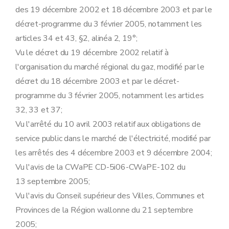
Art. 23
des 19 décembre 2002 et 18 décembre 2003 et par le
Art. 24
Art.
24
bis
décret-programme du 3 février 2005, notamment les
Art.
24
ter
articles 34 et 43, §2, alinéa 2, 19°;
Art.
24
quater
Art.
24
quinquies
Vu le décret du 19 décembre 2002 relatif à
Art.
24
sexies
l'organisation du marché régional du gaz, modifié par le
Art.
24
septies
Art.
24
octies
décret du 18 décembre 2003 et par le décret-
Art.
24
octies
/1
programme du 3 février 2005, notamment les articles
Art.
24
nonies
Section 3
En matière de collecte des données
32, 33 et 37;
Art. 25
Vu l'arrêté du 10 avril 2003 relatif aux obligations de
Section 4
En matière d'information et de sensibilisation à l'utilisation rationnelle de l'énergie et aux énergies renouvelables
Art. 25
bis
service public dans le marché de l'électricité, modifié par
Chapitre IV
Obligations de service public à caractère social
les arrêtés des 4 décembre 2003 et 9 décembre 2004;
Section première
Fourniture aux clients protégés
Art. 26
Vu l'avis de la CWaPE CD-5i06-CWaPE-102 du
Art. 27
13 septembre 2005;
Art. 28
Section 2
Procédure applicable au client résidentiel en cas de non-paiement
Vu l'avis du Conseil supérieur des Villes, Communes et
Art. 29
Provinces de la Région wallonne du 21 septembre
Art. 30
Art. 30 bis
2005;