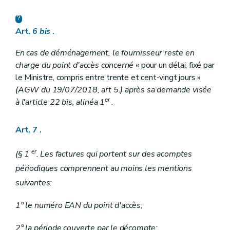
Art.
6
bis
.
En cas de déménagement, le fournisseur reste en
charge du point d'accès concerné
« pour un délai, fixé par
le Ministre, compris entre trente et cent-vingt jours »
(AGW du 19/07/2018, art 5.) après sa demande visée
er
à l'article 22
bis
, alinéa 1
.
Art. 7
.
er
(§ 1
. Les factures qui portent sur des acomptes
périodiques comprennent au moins les mentions
suivantes:
1° le numéro EAN du point d'accès;
2° la période couverte par le décompte;