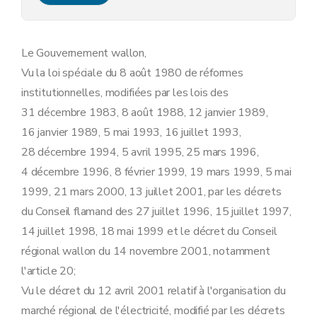
Art. 9
Art. 10
Art.
10
bis
Section 2
En matière d'information et de sensibilisation à l'utilisation rationnelle de l'énergie et aux énergies renouvelables
Le Gouvernement wallon,
Art. 11
Vu la loi spéciale du 8 août 1980 de réformes
Art. 12
Art. 13
institutionnelles, modifiées par les lois des
Art. 14
31 décembre 1983, 8 août 1988, 12 janvier 1989,
Section
3
En matière de fourniture industrielle de plus de 20 GWh par an et d'autoproduction d'électricité verte
Art.
14
bis
16 janvier 1989, 5 mai 1993, 16 juillet 1993,
Chapitre III
Obligations de service public spécifiques aux gestionnaires de réseaux
28 décembre 1994, 5 avril 1995, 25 mars 1996,
Section première
En matière de sécurité, régularité et qualité d'approvisionnement
Art. 15
4 décembre 1996, 8 février 1999, 19 mars 1999, 5 mai
Art. 16
1999, 21 mars 2000, 13 juillet 2001, par les décrets
Art. 17
Art. 18
du Conseil flamand des 27 juillet 1996, 15 juillet 1997,
Art. 19
14 juillet 1998, 18 mai 1999 et le décret du Conseil
Art. 20
Art. 21
régional wallon du 14 novembre 2001, notamment
Art.
21
bis
l'article 20;
Art. 22
Vu le décret du 12 avril 2001 relatif à l'organisation du
Art.
22
bis
Section 2
En matière de protection de l'environnement
marché régional de l'électricité, modifié par les décrets