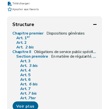
Télécharger
Ajouter aux favoris
Structure
Chapitre premier
Dispositions générales
er
Art. 1
Art. 2
Art.
2
bis
Chapitre II
Obligations de service public spécifiques aux fournisseurs
Section première
En matière de régularité, qualité et facturation des fournitures
Art. 3
Art.
3
bis
Art. 4
Art. 5
Art. 6
Art.
6
bis
Art. 7
Art.
7
bis
Art.
7ter
Art. 8
Voir plus
Art.
8
bis