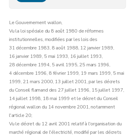
Section 2
En matière d'information et de sensibilisation à l'utilisation rationnelle de l'énergie et aux énergies renouvelables
Art. 11
Art. 12
Art. 13
Le Gouvernement wallon,
Art. 14
Vu la loi spéciale du 8 août 1980 de réformes
Chapitre II
Obligations de service public spécifiques aux fournisseurs
Section première
En matière de régularité, qualité et facturation des fournitures
institutionnelles, modifiées par les lois des
Art. 3
31 décembre 1983, 8 août 1988, 12 janvier 1989,
Art.
3
bis
Art. 4
16 janvier 1989, 5 mai 1993, 16 juillet 1993,
Art. 5
28 décembre 1994, 5 avril 1995, 25 mars 1996,
Art. 6
Art.
6
bis
4 décembre 1996, 8 février 1999, 19 mars 1999, 5 mai
Art. 7
1999, 21 mars 2000, 13 juillet 2001, par les décrets
Art. 8
Art.
8
bis
du Conseil flamand des 27 juillet 1996, 15 juillet 1997,
Art. 9
14 juillet 1998, 18 mai 1999 et le décret du Conseil
Art. 10
Art.
10
bis
régional wallon du 14 novembre 2001, notamment
Section 2
En matière d'information et de sensibilisation à l'utilisation rationnelle de l'énergie et aux énergies renouvelables
l'article 20;
Art. 11
Vu le décret du 12 avril 2001 relatif à l'organisation du
Art. 12
Art. 13
marché régional de l'électricité, modifié par les décrets