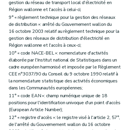
gestion du réseau de transport local d'électricité en
Art. 42
Région wallonne et l'accès à celui-ci;
Art. 43
Art. 44
9° « règlement technique pour la gestion des réseaux
Chapitre V
Contrôle de la « CWaPE »
de distribution »: arrêté du Gouvernement wallon du
Art. 42
16 octobre 2003 relatif au règlement technique pour la
Art. 43
Art. 44
gestion des réseaux de distribution d'électricité en
Chapitre VI
Dispositions transitoires et finales
Région wallonne et l'accès à ceux-ci;
Art. 45
10° « code NACE-BEL »: nomenclature d'activités
Art. 45
ter
Art. 46
élaborée par l'Institut national de Statistiques dans un
Art. 47
cadre européen harmonisé et imposée par le Règlement
Art. 48
CEE n°3037/90 du Conseil du 9 octobre 1990 relatif à
Chapitre VI
Dispositions transitoires et finales
la nomenclature statistique des activités économiques
Art. 45
Art. 45
bis
dans les Communautés européennes;
Art. 45
ter
11° « code EAN »: champ numérique unique de 18
Art. 46
positions pour l'identification univoque d'un point d'accès
Art. 47
Art. 48
(European Article Number);
Annexe 1
12° « registre d'accès »: le registre visé à l'article 2, 57°,
de l'arrêté du Gouvernement wallon du 16 octobre