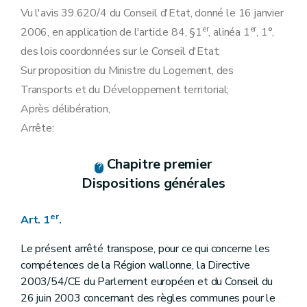
Art.
24octies
Vu l'avis 39.620/4 du Conseil d'Etat, donné le 16 janvier
Section 3
En matière de collecte des données
er
er
2006, en application de l'article 84, §1
Art. 25
, alinéa 1
, 1°,
Section 4
En matière d'information et de sensibilisation à l'utilisation rationnelle de l'énergie et aux énergies renouvelables
des lois coordonnées sur le Conseil d'Etat;
Art. 25
bis
Sur proposition du Ministre du Logement, des
Chapitre III
Obligations de service public spécifiques aux gestionnaires de réseaux
Section première
En matière de sécurité, régularité et qualité d'approvisionnement
Transports et du Développement territorial;
Art. 15
Après délibération,
Art. 16
Art. 17
Arrête:
Art. 18
Art. 19
Art. 20
Chapitre premier
Art. 21
Dispositions générales
Art. 22
Section 2
En matière de protection de l'environnement
Art. 23
er
Art. 1
.
Art. 24
Section 3
En matière de collecte des données
Le présent arrêté transpose, pour ce qui concerne les
Art. 25
compétences de la Région wallonne, la Directive
Chapitre IV
Obligations de service public à caractère social
Section première
Fourniture aux clients protégés
2003/54/CE du Parlement européen et du Conseil du
Art. 26
26 juin 2003 concernant des règles communes pour le
Art. 27