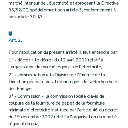
marché intérieur de l'électricité et abrogeant la Directive
Art. 28
96/82/CE, spécialement son article 3, conformément à
Section 2
Procédure applicable au client résidentiel en cas de non-paiement
Art. 29
son article 30, §3.
Art. 30
Section 3
Défaut de paiement d'un client résidentiel et placement du compteur à budget
Art. 31
Art. 32
Art. 2.
Art. 33
Art. 34
Pour l'application du présent arrêté, il faut entendre par:
Art. 35
Art. 36
1° « décret »: le décret du 12 avril 2001 relatif à
Art. 37
l'organisation du marché régional de l'électricité;
Section 4
Fourniture minimale garantie aux clients protégés
2° « administration »: la Division de l'Energie de la
Sous-section première
Fourniture minimale garantie et défaut récurrent de paiement
Art. 38
Direction générale des Technologies, de la Recherche et
Art. 39
de l'Energie;
Sous-section 2
Procédure conduisant à la coupure d'électricité suite à un défaut récurrent de paiement
3° « Commission »: la commission locale d'avis de
Art. 40
Sous-section 3
Recouvrement de la dette relative à la fourniture minimale garantie
coupure de la fourniture de gaz et de la fourniture
Art. 41
minimale d'électricité instituée par l'article 46 du décret
Chapitre IV
Obligations de service public à caractère social
du 19 décembre 2002 relatif à l'organisation du marché
Section première
Fourniture aux clients protégés
régional du gaz;
Art. 26