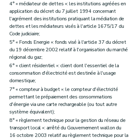
Art. 27
4° « médiateur de dettes »: les institutions agréées en
Art. 28
application du décret du 7 juillet 1994 concernant
Section 2
Procédure applicable au client résidentiel en cas de non-paiement
l'agrément des institutions pratiquant la médiation de
Art. 29
Art. 30
dettes et les médiateurs visés à l'article 1675/17 du
Section 3
Défaut de paiement d'un client résidentiel et placement du compteur à budget
Code judiciaire;
Art. 31
5° « Fonds Energie »: fonds visé à l'article 37 du décret
Art. 32
Art. 33
du 19 décembre 2002 relatif à l'organisation du marché
Art. 34
régional du gaz;
Art. 35
6° « client résidentiel »: client dont l'essentiel de la
Art. 36
Art. 37
consommation d'électricité est destinée à l'usage
Section 3
bis
Fourniture à titre temporaire pendant la période hivernale du client résidentiel non protégé dont le contrat a été résilié ou est venu à échéance pendant cette même période
domestique;
Art.
37
bis
7° « compteur à budget »: le compteur d'électricité
Section 4
Fourniture minimale garantie aux clients protégés
permettant le prépaiement des consommations
Sous-section première
Fourniture minimale garantie et défaut récurrent de paiement
Art. 38
d'énergie via une carte rechargeable (ou tout autre
Art. 39
système équivalent);
Sous-section 2
Procédure conduisant à la coupure d'électricité suite à un défaut récurrent de paiement
8° « règlement technique pour la gestion du réseau de
Art. 40
Sous-section 3
Recouvrement de la dette relative à la fourniture minimale garantie
transport local »: arrêté du Gouvernement wallon du
Art. 41
16 octobre 2003 relatif au règlement technique pour la
Chapitre V
Contrôle de la « CWaPE »