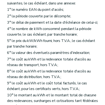
suivantes, le cas échéant, dans une annexe:
1° le numéro EAN du point d'accès;
2° la période couverte par le décompte;
3° le délai de paiement et la date d'échéance de celui-ci;
4° le nombre de kWh consommé pendant la période
couverte, le cas échéant, par tranche horaire;
5° le prix du kW/kWh fourni, hors T.V.A., le cas échéant
par tranche horaire;
6° la valeur des éventuels paramètres d'indexation;
7° le coût au kWh et la redevance totale d'accès au
réseau de transport, hors T.V.A.;
8° le coût au kWh et la redevance totale d'accès au
réseau de distribution, hors T.V.A.;
9° le coût au kWh et le coût total facturés, le cas
échéant, pour les certificats verts, hors T.V.A.;
10° le montant au kWh et le montant total de chacune
des redevances, surcharges et cotisations tant fédérales