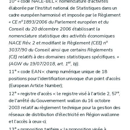
10° « code NACE-BEL »: nomenclature d'activités
élaborée par l'Institut national de Statistiques dans un
cadre européen harmonisé et imposée par le Règlement
o
« CE n
1893/2006 du Parlement européen et du
Conseil du 20 décembre 2006 établissant la
nomenclature statistique des activités économiques
o
NACE Rév. 2 et modifiant le Règlement (CEE) n
3037/90 du Conseil ainsi que certains Règlements
(CE) relatifs à des domaines statistiques spécifiques. »
er
(AGW du 19/07/2018, art. 1
, b)).
11° « code EAN »: champ numérique unique de 18
positions pour l'identification univoque d'un point d'accès
(European Article Number);
12° « registre d'accès »: le registre visé à l'article 2, 57°,
de l'arrêté du Gouvernement wallon du 16 octobre
2003 relatif au règlement technique pour la gestion des
réseaux de distribution d'électricité en Région wallonne
et l'accès à ceux-ci;
13° « proposition tarifaire »: la proposition visée à