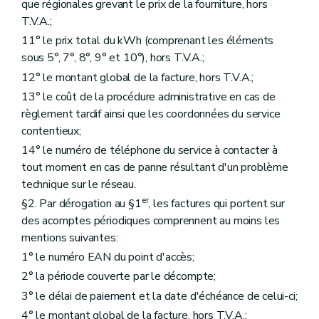
que régionales grevant le prix de la fourniture, hors
T.V.A.;
11° le prix total du kWh (comprenant les éléments
sous 5°, 7°, 8°, 9° et 10°), hors T.V.A.;
12° le montant global de la facture, hors T.V.A.;
13° le coût de la procédure administrative en cas de
règlement tardif ainsi que les coordonnées du service
contentieux;
14° le numéro de téléphone du service à contacter à
tout moment en cas de panne résultant d'un problème
technique sur le réseau.
er
§2. Par dérogation au §1
, les factures qui portent sur
des acomptes périodiques comprennent au moins les
mentions suivantes:
1° le numéro EAN du point d'accès;
2° la période couverte par le décompte;
3° le délai de paiement et la date d'échéance de celui-ci;
4° le montant global de la facture, hors T.V.A.;