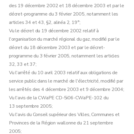
Art. 14
des 19 décembre 2002 et 18 décembre 2003 et par le
Chapitre III
Obligations de service public spécifiques aux gestionnaires de réseaux
Section première
En matière de sécurité, régularité et qualité d'approvisionnement
décret-programme du 3 février 2005, notamment les
Art. 15
articles 34 et 43, §2, alinéa 2, 19°;
Art. 16
Art. 17
Vu le décret du 19 décembre 2002 relatif à
Art. 18
l'organisation du marché régional du gaz, modifié par le
Art. 19
Art. 20
décret du 18 décembre 2003 et par le décret-
Art. 21
programme du 3 février 2005, notamment les articles
Art.
21
bis
Art. 22
32, 33 et 37;
Art.
22
bis
Vu l'arrêté du 10 avril 2003 relatif aux obligations de
Section 2
En matière de protection de l'environnement
Art. 23
service public dans le marché de l'électricité, modifié par
Art. 24
les arrêtés des 4 décembre 2003 et 9 décembre 2004;
Art.
24
bis
Art.
24
ter
Vu l'avis de la CWaPE CD-5i06-CWaPE-102 du
Art.
24
quater
13 septembre 2005;
Art.
24
quater
Art.
24
quinquies
Vu l'avis du Conseil supérieur des Villes, Communes et
Art.
24
sexies
Provinces de la Région wallonne du 21 septembre
Art.
24
septies
Art.
24septies
2005;