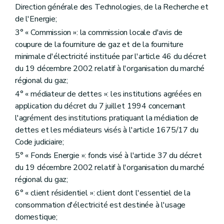
Art.
24
septies
Direction générale des Technologies, de la Recherche et
Art.
24septies
de l'Energie;
Art.
24octies
Art.
24nonies
3° « Commission »: la commission locale d'avis de
Chapitre III
Obligations de service public spécifiques aux gestionnaires de réseaux
coupure de la fourniture de gaz et de la fourniture
Section première
En matière de sécurité, régularité et qualité d'approvisionnement
minimale d'électricité instituée par l'article 46 du décret
Art. 15
du 19 décembre 2002 relatif à l'organisation du marché
Art. 16
Art. 17
régional du gaz;
Art. 18
4° « médiateur de dettes »: les institutions agréées en
Art. 19
application du décret du 7 juillet 1994 concernant
Art. 20
Art. 21
l'agrément des institutions pratiquant la médiation de
Art.
21
bis
dettes et les médiateurs visés à l'article 1675/17 du
Art. 22
Code judiciaire;
Art.
22
bis
Section 2
En matière de protection de l'environnement
5° « Fonds Energie »: fonds visé à l'article 37 du décret
Art. 23
du 19 décembre 2002 relatif à l'organisation du marché
Art. 24
régional du gaz;
Art.
24
bis
Art.
24
ter
6° « client résidentiel »: client dont l'essentiel de la
Art.
24
quater
consommation d'électricité est destinée à l'usage
Art.
24
quinquies
domestique;
Art.
24
sexies