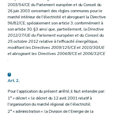
Art.
24
bis
2003/54/CE du Parlement européen et du Conseil du
Art.
24
ter
26 juin 2003 concernant des règles communes pour le
Chapitre III
Obligations de service public spécifiques aux gestionnaires de réseaux
marché intérieur de l'électricité et abrogeant la Directive
Section première
En matière de sécurité, régularité et qualité d'approvisionnement
96/82/CE, spécialement son article 3, conformément à
Art. 15
Art. 16
son article 30, §3
ainsi que, partiellement, la Directive
Art. 17
2012/27/UE du Parlement européen et du Conseil du
Art. 18
25 octobre 2012 relative à l'efficacité énergétique,
Art. 19
modifiant les Directives 2009/125/CE et 2010/30/UE
Art. 20
Art. 21
et abrogeant les Directives 2004/8/CE et 2006/32/CE
Art.
21
bis
.
Art. 22
Art.
22
bis
Section 2
En matière de protection de l'environnement
Art. 23
Art. 2.
Art. 24
Art.
24
bis
Art.
24
ter
Pour l'application du présent arrêté, il faut entendre par:
Art.
24
quater
1° « décret »: le décret du 12 avril 2001 relatif à
Art.
24
quater
l'organisation du marché régional de l'électricité;
Art.
24
quinquies
Art.
24
sexies
2° « administration »: la Division de l'Energie de la