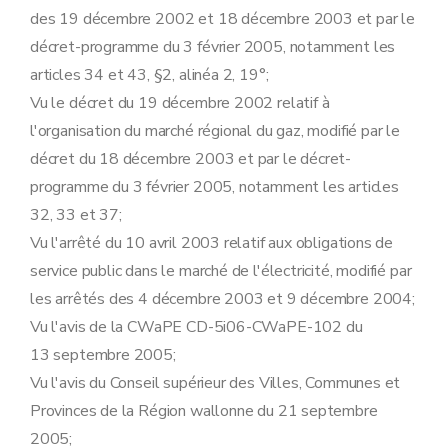
Art. 8
des 19 décembre 2002 et 18 décembre 2003 et par le
Art.
8
bis
Art. 9
décret-programme du 3 février 2005, notamment les
Art. 10
articles 34 et 43, §2, alinéa 2, 19°;
Art.
10
bis
Section 2
En matière d'information et de sensibilisation à l'utilisation rationnelle de l'énergie et aux énergies renouvelables
Vu le décret du 19 décembre 2002 relatif à
Art. 11
l'organisation du marché régional du gaz, modifié par le
Art. 12
Art. 13
décret du 18 décembre 2003 et par le décret-
Art. 14
programme du 3 février 2005, notamment les articles
Section
3
En matière de fourniture industrielle de plus de 20 GWh par an et d'autoproduction d'électricité verte
Art.
14
bis
32, 33 et 37;
Chapitre II
Obligations de service public spécifiques aux fournisseurs
Vu l'arrêté du 10 avril 2003 relatif aux obligations de
Section première
En matière de régularité, qualité et facturation des fournitures
Art. 3
service public dans le marché de l'électricité, modifié par
Art.
3
bis
les arrêtés des 4 décembre 2003 et 9 décembre 2004;
Art. 4
Art. 5
Vu l'avis de la CWaPE CD-5i06-CWaPE-102 du
Art. 6
13 septembre 2005;
Art.
6
bis
Art. 7
Vu l'avis du Conseil supérieur des Villes, Communes et
Art. 8
Provinces de la Région wallonne du 21 septembre
Art.
8
bis
Art. 9
2005;