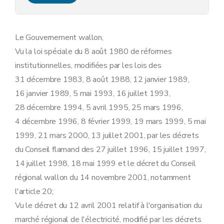
Art.
7
bis
Art. 8
Art.
8
bis
Art. 9
Le Gouvernement wallon,
Art. 10
Vu la loi spéciale du 8 août 1980 de réformes
Art.
10
bis
Section 2
En matière d'information et de sensibilisation à l'utilisation rationnelle de l'énergie et aux énergies renouvelables
institutionnelles, modifiées par les lois des
Art. 11
31 décembre 1983, 8 août 1988, 12 janvier 1989,
Art. 12
Art. 13
16 janvier 1989, 5 mai 1993, 16 juillet 1993,
Art. 14
28 décembre 1994, 5 avril 1995, 25 mars 1996,
Section
3
En matière de fourniture industrielle de plus de 20 GWh par an et d'autoproduction d'électricité verte
Art.
14
bis
4 décembre 1996, 8 février 1999, 19 mars 1999, 5 mai
Chapitre II
Obligations de service public spécifiques aux fournisseurs
1999, 21 mars 2000, 13 juillet 2001, par les décrets
Section première
En matière de régularité, qualité et facturation des fournitures
Art. 3
du Conseil flamand des 27 juillet 1996, 15 juillet 1997,
Art.
3
bis
14 juillet 1998, 18 mai 1999 et le décret du Conseil
Art. 4
Art. 5
régional wallon du 14 novembre 2001, notamment
Art. 6
l'article 20;
Art.
6
bis
Vu le décret du 12 avril 2001 relatif à l'organisation du
Art. 7
Art.
7
bis
marché régional de l'électricité, modifié par les décrets