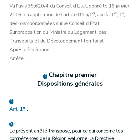
Art. 10
Vu l'avis 39.620/4 du Conseil d'Etat, donné le 16 janvier
Art.
10
bis
er
er
2006, en application de l'article 84, §1
Section 2
En matière d'information et de sensibilisation à l'utilisation rationnelle de l'énergie et aux énergies renouvelables
, alinéa 1
, 1°,
Art. 11
des lois coordonnées sur le Conseil d'Etat;
Art. 12
Sur proposition du Ministre du Logement, des
Art. 13
Art. 14
Transports et du Développement territorial;
Section
3
En matière de fourniture industrielle de plus de 20 GWh par an et d'autoproduction d'électricité verte
Après délibération,
Art.
14
bis
Chapitre III
Obligations de service public spécifiques aux gestionnaires de réseaux
Arrête:
Section première
En matière de sécurité, régularité et qualité d'approvisionnement
Art. 15
Art. 16
Chapitre premier
Art. 17
Dispositions générales
Art. 18
Art. 19
Art. 20
Art. 21
er
Art. 1
.
Art.
21
bis
Art. 22
Art.
22
bis
Section 2
En matière de protection de l'environnement
Le présent arrêté transpose, pour ce qui concerne les
Art. 23
compétences de la Région wallonne, la Directive
Art. 24