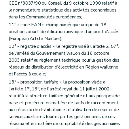
Section 3
bis
Fourniture à titre temporaire pendant la période hivernale du client résidentiel non protégé dont le contrat a été résilié ou est venu à échéance pendant cette même période
CEE n°3037/90 du Conseil du 9 octobre 1990 relatif à
Art.
37
bis
la nomenclature statistique des activités économiques
Section 4
Fourniture minimale garantie aux clients protégés
dans les Communautés européennes;
Sous-section première
Fourniture minimale garantie et défaut récurrent de paiement
Art. 38
11° « code EAN »: champ numérique unique de 18
Art. 39
positions pour l'identification univoque d'un point d'accès
Sous-section 2
Procédure conduisant à la coupure d'électricité suite à un défaut récurrent de paiement
(European Article Number);
Art. 40
Sous-section 3
Recouvrement de la dette relative à la fourniture minimale garantie
12° « registre d'accès »: le registre visé à l'article 2, 57°,
Art. 41
de l'arrêté du Gouvernement wallon du 16 octobre
Chapitre V
Contrôle de la « CWaPE »
2003 relatif au règlement technique pour la gestion des
Art. 42
Art. 43
réseaux de distribution d'électricité en Région wallonne
Art. 44
et l'accès à ceux-ci;
Chapitre VI
Dispositions transitoires et finales
13° « proposition tarifaire »: la proposition visée à
Art. 45
er
Art. 45
bis
l'article 1
, 13°, de l'arrêté royal du 11 juillet 2002
Art. 45
ter
relatif à la structure tarifaire générale et aux principes de
Art. 46
base et procédure en matière de tarifs de raccordement
Art. 47
aux réseaux de distribution et d'utilisation de ceux-ci, de
Art. 48
Annexe 1
services auxiliaires fournis par les gestionnaires de ces
réseaux et en matière de comptabilité des gestionnaires