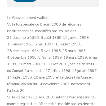
Art. 9
Art. 10
Art.
10
bis
Section 2
En matière d'information et de sensibilisation à l'utilisation rationnelle de l'énergie et aux énergies renouvelables
Le Gouvernement wallon,
Art. 11
Vu la loi spéciale du 8 août 1980 de réformes
Art. 12
Art. 13
institutionnelles, modifiées par les lois des
Art. 14
31 décembre 1983, 8 août 1988, 12 janvier 1989,
Section
3
En matière de fourniture industrielle de plus de 20 GWh par an et d'autoproduction d'électricité verte
Art.
14
bis
16 janvier 1989, 5 mai 1993, 16 juillet 1993,
Chapitre III
Obligations de service public spécifiques aux gestionnaires de réseaux
28 décembre 1994, 5 avril 1995, 25 mars 1996,
Section première
En matière de sécurité, régularité et qualité d'approvisionnement
Art. 15
4 décembre 1996, 8 février 1999, 19 mars 1999, 5 mai
Art. 16
1999, 21 mars 2000, 13 juillet 2001, par les décrets
Art. 16bis
Art. 16ter
du Conseil flamand des 27 juillet 1996, 15 juillet 1997,
Art. 17
14 juillet 1998, 18 mai 1999 et le décret du Conseil
Art. 18
Art. 19
régional wallon du 14 novembre 2001, notamment
Art. 20
l'article 20;
Art. 21
Vu le décret du 12 avril 2001 relatif à l'organisation du
Art.
21
bis
Art. 22
marché régional de l'électricité, modifié par les décrets