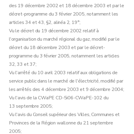
Art.
22
bis
des 19 décembre 2002 et 18 décembre 2003 et par le
Section 2
En matière de protection de l'environnement
Art. 23
décret-programme du 3 février 2005, notamment les
Art. 24
articles 34 et 43, §2, alinéa 2, 19°;
Art.
24
bis
Art.
24
ter
Vu le décret du 19 décembre 2002 relatif à
Art.
24
quater
l'organisation du marché régional du gaz, modifié par le
Art.
24
quinquies
Art.
24
sexies
décret du 18 décembre 2003 et par le décret-
Art.
24
septies
programme du 3 février 2005, notamment les articles
Art.
24
octies
Art.
24
octies
/1
32, 33 et 37;
Art.
24
nonies
Vu l'arrêté du 10 avril 2003 relatif aux obligations de
Section 3
En matière de collecte des données
Art. 25
service public dans le marché de l'électricité, modifié par
Section 4
En matière d'information et de sensibilisation à l'utilisation rationnelle de l'énergie et aux énergies renouvelables
les arrêtés des 4 décembre 2003 et 9 décembre 2004;
Art. 25
bis
Chapitre IV
Obligations de service public à caractère social
Vu l'avis de la CWaPE CD-5i06-CWaPE-102 du
Section première
Fourniture aux clients protégés
13 septembre 2005;
Art. 26
Art. 27
Vu l'avis du Conseil supérieur des Villes, Communes et
Art. 28
Provinces de la Région wallonne du 21 septembre
Section 2
Procédure applicable au client résidentiel en cas de non-paiement
Art. 29
2005;