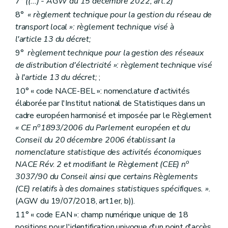
7°
((...)
- AGW du 15 décembre 2022, art.2)
8°
« règlement technique pour la gestion du réseau de
transport local »: règlement technique visé à
l'article 13 du décret;
9°
règlement technique pour la gestion des réseaux
de distribution d'électricité »: règlement technique visé
à l'article 13 du décret;
;
10° « code NACE-BEL »: nomenclature d'activités
élaborée par l'Institut national de Statistiques dans un
cadre européen harmonisé et imposée par le Règlement
o
« CE n
1893/2006 du Parlement européen et du
Conseil du 20 décembre 2006 établissant la
nomenclature statistique des activités économiques
o
NACE Rév. 2 et modifiant le Règlement (CEE) n
3037/90 du Conseil ainsi que certains Règlements
(CE) relatifs à des domaines statistiques spécifiques. ».
(AGW du 19/07/2018, art1er, b)).
11° « code EAN »: champ numérique unique de 18
positions pour l'identification univoque d'un point d'accès