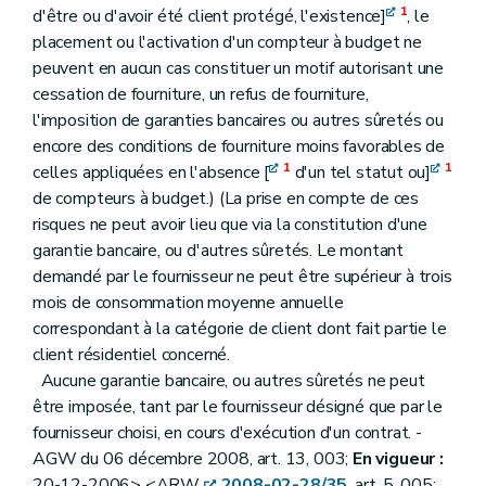
1
d'être ou d'avoir été client protégé, l'existence]
, le
placement ou l'activation d'un compteur à budget ne
peuvent en aucun cas constituer un motif autorisant une
cessation de fourniture, un refus de fourniture,
l'imposition de garanties bancaires ou autres sûretés ou
encore des conditions de fourniture moins favorables de
1
1
celles appliquées en l'absence [
d'un tel statut ou]
de compteurs à budget.) (La prise en compte de ces
risques ne peut avoir lieu que via la constitution d'une
garantie bancaire, ou d'autres sûretés. Le montant
demandé par le fournisseur ne peut être supérieur à trois
mois de consommation moyenne annuelle
correspondant à la catégorie de client dont fait partie le
client résidentiel concerné.
Aucune garantie bancaire, ou autres sûretés ne peut
être imposée, tant par le fournisseur désigné que par le
fournisseur choisi, en cours d'exécution d'un contrat. -
AGW du 06 décembre 2008, art. 13, 003;
En vigueur :
20-12-2006> <ARW
2008-02-28/35
, art. 5, 005;