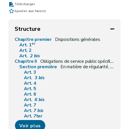
Télécharger
Ajouter aux favoris
Structure
Chapitre premier
Dispositions générales
er
Art. 1
Art. 2
Art.
2
bis
Chapitre II
Obligations de service public spécifiques aux fournisseurs
Section première
En matière de régularité, qualité et facturation des fournitures
Art. 3
Art.
3
bis
Art. 4
Art. 5
Art. 6
Art.
6
bis
Art. 7
Art.
7
bis
Art.
7ter
Art. 8
Voir plus
Art.
8
bis