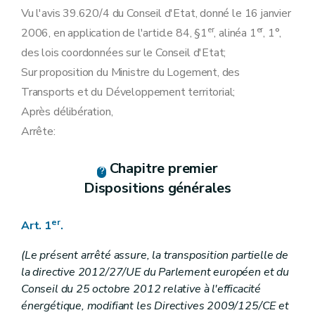
Art. 30
Vu l'avis 39.620/4 du Conseil d'Etat, donné le 16 janvier
Art. 30 bis
er
er
2006, en application de l'article 84, §1
Art. 30 ter
, alinéa 1
, 1°,
Art. 30 quater
des lois coordonnées sur le Conseil d'Etat;
Art. 30 quinquies
Sur proposition du Ministre du Logement, des
Art. 30 sexies
Section 3
Défaut de paiement d'un client résidentiel
Transports et du Développement territorial;
Art. 31
Après délibération,
Art. 31bis
Art. 32
Arrête:
Art. 33
Art. 34
Art. 35
Chapitre premier
Art. 35bis
Dispositions générales
Art. 36
Art. 37
Section 3
bis
Fourniture à titre temporaire pendant la période hivernale du client résidentiel (...- abrogé par AGW du 19/07/2018, art. 23) dont le contrat a été résilié ou est venu à échéance pendant cette même période
er
Art. 1
.
Art.
37
bis
Art.
37
bis
/1
(Le présent arrêté assure, la transposition partielle de
Section 3 ter
(Section 3ter. Contestation auprès du Service régional de médiation.- AGW du 15 décembre 2022, art.49)
la directive 2012/27/UE du Parlement européen et du
Art. 37 ter
Section 4
Fourniture minimale garantie aux clients protégés
Conseil du 25 octobre 2012 relative à l'efficacité
Sous-section première
Fourniture minimale garantie et défaut récurrent de paiement
énergétique, modifiant les Directives 2009/125/CE et
Art. 38