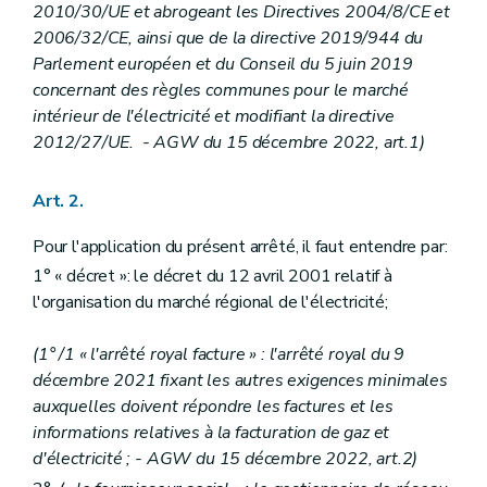
2010/30/UE et abrogeant les Directives 2004/8/CE et
Art. 39
2006/32/CE, ainsi que de la directive 2019/944 du
Sous-section 2
Procédure conduisant à la coupure d'électricité suite à un défaut récurrent de paiement (...-abrogé par AGW du 19/04/2018, art. 28).
Art. 40
Parlement européen et du Conseil du 5 juin 2019
Sous-section 3
Recouvrement de la dette relative à la fourniture minimale garantie (...-abrogé par AGW du 19/04/2018, art. 29).
concernant des règles communes pour le marché
Art. 41
intérieur de l'électricité et modifiant la directive
Chapitre IV
((...)
- AGW du 15 décembre 2022, art.53)
2012/27/UE. - AGW du 15 décembre 2022, art.1)
Art. 41
Chapitre V
Contrôle de la « CWaPE »
Art. 41
Art. 2.
Art. 42
Art. 43
Art. 44
Pour l'application du présent arrêté, il faut entendre par:
Chapitre VI
Dispositions finales (...-abrogé par AGW du 19/07/2018, art. 32).
1° « décret »: le décret du 12 avril 2001 relatif à
Art. 45
l'organisation du marché régional de l'électricité;
Art. 45 bis
Art. 45 ter
Art. 46
(1° /1 « l'arrêté royal facture » : l'arrêté royal du 9
Art. 47
décembre 2021 fixant les autres exigences minimales
Art. 48
auxquelles doivent répondre les factures et les
Annexe 1
informations relatives à la facturation de gaz et
d'électricité ;
- AGW du 15 décembre 2022, art.2)