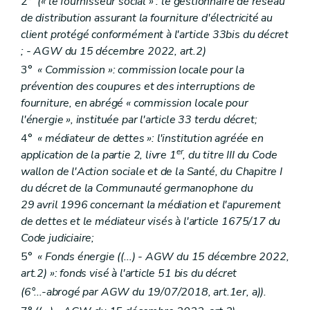
2°
(« le fournisseur social » : le gestionnaire de réseau
de distribution assurant la fourniture d'électricité au
client protégé conformément à l'article 33bis du décret
;
- AGW du 15 décembre 2022, art.2)
3°
« Commission »: commission locale pour la
prévention des coupures et des interruptions de
fourniture, en abrégé « commission locale pour
l'énergie », instituée par l'article 33
ter
du décret;
4°
« médiateur de dettes »: l'institution agréée en
er
application de la partie 2, livre 1
, du titre III du Code
wallon de l'Action sociale et de la Santé, du Chapitre I
du décret de la Communauté germanophone du
29 avril 1996 concernant la médiation et l'apurement
de dettes et le médiateur visés à l'article 1675/17 du
Code judiciaire;
5°
« Fonds énergie
((...)
- AGW du 15 décembre 2022,
art.2) »: fonds visé à l'article 51
bis
du décret
(6°...-abrogé par AGW du 19/07/2018, art.1er, a)).