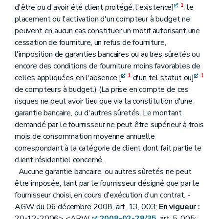
1
d'être ou d'avoir été client protégé, l'existence]
, le
placement ou l'activation d'un compteur à budget ne
peuvent en aucun cas constituer un motif autorisant une
cessation de fourniture, un refus de fourniture,
l'imposition de garanties bancaires ou autres sûretés ou
encore des conditions de fourniture moins favorables de
1
1
celles appliquées en l'absence [
d'un tel statut ou]
de compteurs à budget.) (La prise en compte de ces
risques ne peut avoir lieu que via la constitution d'une
garantie bancaire, ou d'autres sûretés. Le montant
demandé par le fournisseur ne peut être supérieur à trois
mois de consommation moyenne annuelle
correspondant à la catégorie de client dont fait partie le
client résidentiel concerné.
Aucune garantie bancaire, ou autres sûretés ne peut
être imposée, tant par le fournisseur désigné que par le
fournisseur choisi, en cours d'exécution d'un contrat. -
AGW du 06 décembre 2008, art. 13, 003;
En vigueur :
20-12-2006> <ARW
2008-02-28/35
, art. 5, 005;