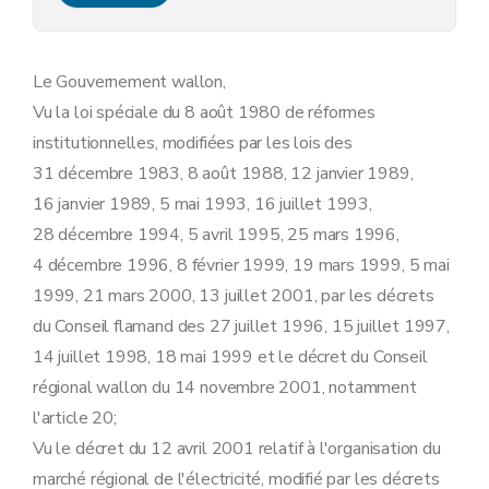
Art. 9
Art. 10
Art.
10
bis
Section 2
En matière d'information et de sensibilisation à l'utilisation rationnelle de l'énergie et aux énergies renouvelables
Le Gouvernement wallon,
Art. 11
Vu la loi spéciale du 8 août 1980 de réformes
Art. 12
Art. 13
institutionnelles, modifiées par les lois des
Art. 14
31 décembre 1983, 8 août 1988, 12 janvier 1989,
Section
3
En matière de fourniture industrielle de plus de 20 GWh par an et d'autoproduction d'électricité verte
Art.
14
bis
16 janvier 1989, 5 mai 1993, 16 juillet 1993,
Chapitre III
Obligations de service public spécifiques aux gestionnaires de réseaux
28 décembre 1994, 5 avril 1995, 25 mars 1996,
Section première
En matière de sécurité, régularité et qualité d'approvisionnement
Art. 15
4 décembre 1996, 8 février 1999, 19 mars 1999, 5 mai
Art. 16
1999, 21 mars 2000, 13 juillet 2001, par les décrets
Art. 16bis
Art. 16ter
du Conseil flamand des 27 juillet 1996, 15 juillet 1997,
Art. 17
14 juillet 1998, 18 mai 1999 et le décret du Conseil
Art. 18
Art. 19
régional wallon du 14 novembre 2001, notamment
Art. 20
l'article 20;
Art. 21
Vu le décret du 12 avril 2001 relatif à l'organisation du
Art.
21
bis
Art. 22
marché régional de l'électricité, modifié par les décrets