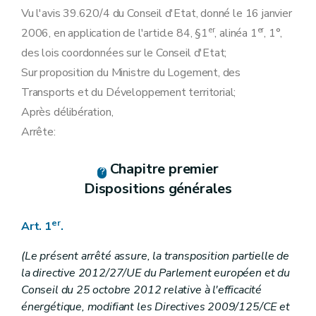
Art. 29
Vu l'avis 39.620/4 du Conseil d'Etat, donné le 16 janvier
Art. 30
er
er
2006, en application de l'article 84, §1
Art. 30 bis
, alinéa 1
, 1°,
Art. 30 ter
des lois coordonnées sur le Conseil d'Etat;
Art. 30 quater
Sur proposition du Ministre du Logement, des
Art. 30 quinquies
Art. 30 sexies
Transports et du Développement territorial;
Section 3
Défaut de paiement d'un client résidentiel
Après délibération,
Art. 31
Art. 31bis
Arrête:
Art. 32
Art. 33
Art. 34
Chapitre premier
Art. 35
Dispositions générales
Art. 35bis
Art. 36
Art. 37
er
Art. 1
.
Section 3
bis
Fourniture à titre temporaire pendant la période hivernale du client résidentiel (...- abrogé par AGW du 19/07/2018, art. 23) dont le contrat a été résilié ou est venu à échéance pendant cette même période
Art.
37
bis
(Le présent arrêté assure, la transposition partielle de
Art.
37
bis
/1
la directive 2012/27/UE du Parlement européen et du
Section 3 ter
(Section 3ter. Contestation auprès du Service régional de médiation.- AGW du 15 décembre 2022, art.49)
Art. 37 ter
Conseil du 25 octobre 2012 relative à l'efficacité
Section 4
Fourniture minimale garantie aux clients protégés
énergétique, modifiant les Directives 2009/125/CE et
Sous-section première
Fourniture minimale garantie et défaut récurrent de paiement