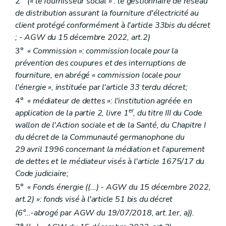
2°
(« le fournisseur social » : le gestionnaire de réseau
de distribution assurant la fourniture d'électricité au
client protégé conformément à l'article 33bis du décret
;
- AGW du 15 décembre 2022, art.2)
3°
« Commission »: commission locale pour la
prévention des coupures et des interruptions de
fourniture, en abrégé « commission locale pour
l'énergie », instituée par l'article 33
ter
du décret;
4°
« médiateur de dettes »: l'institution agréée en
er
application de la partie 2, livre 1
, du titre III du Code
wallon de l'Action sociale et de la Santé, du Chapitre I
du décret de la Communauté germanophone du
29 avril 1996 concernant la médiation et l'apurement
de dettes et le médiateur visés à l'article 1675/17 du
Code judiciaire;
5°
« Fonds énergie
((...)
- AGW du 15 décembre 2022,
art.2) »: fonds visé à l'article 51
bis
du décret
(6°...-abrogé par AGW du 19/07/2018, art.1er, a)).