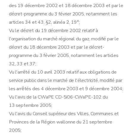
Art.
22
bis
des 19 décembre 2002 et 18 décembre 2003 et par le
Section 2
En matière de protection de l'environnement
Art. 23
décret-programme du 3 février 2005, notamment les
Art. 24
articles 34 et 43, §2, alinéa 2, 19°;
Art.
24
bis
Art.
24
ter
Vu le décret du 19 décembre 2002 relatif à
Art.
24
quater
l'organisation du marché régional du gaz, modifié par le
Art.
24
quinquies
Art.
24
sexies
décret du 18 décembre 2003 et par le décret-
Art.
24
septies
programme du 3 février 2005, notamment les articles
Art.
24
octies
Art.
24
octies
/1
32, 33 et 37;
Art.
24
nonies
Vu l'arrêté du 10 avril 2003 relatif aux obligations de
Art. 24decies
Section 3
En matière de collecte des données
service public dans le marché de l'électricité, modifié par
Art. 25
les arrêtés des 4 décembre 2003 et 9 décembre 2004;
Section 4
En matière d'information et de sensibilisation à l'utilisation rationnelle de l'énergie et aux énergies renouvelables
Art. 25
bis
Vu l'avis de la CWaPE CD-5i06-CWaPE-102 du
Chapitre IV
Obligations de service public à caractère social
13 septembre 2005;
Section première
Fourniture aux clients protégés
Art. 26
Vu l'avis du Conseil supérieur des Villes, Communes et
Art. 27
Provinces de la Région wallonne du 21 septembre
Art. 28
Section 2
Procédure applicable au client résidentiel en cas de non-paiement
2005;