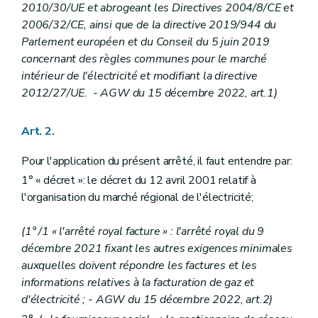
2010/30/UE et abrogeant les Directives 2004/8/CE et
Art. 38
2006/32/CE, ainsi que de la directive 2019/944 du
Art. 39
Sous-section 2
Procédure conduisant à la coupure d'électricité suite à un défaut récurrent de paiement (...-abrogé par AGW du 19/04/2018, art. 28).
Parlement européen et du Conseil du 5 juin 2019
Art. 40
concernant des règles communes pour le marché
Sous-section 3
Recouvrement de la dette relative à la fourniture minimale garantie (...-abrogé par AGW du 19/04/2018, art. 29).
intérieur de l'électricité et modifiant la directive
Art. 41
2012/27/UE. - AGW du 15 décembre 2022, art.1)
Chapitre IV
((...)
- AGW du 15 décembre 2022, art.53)
Art. 41
Chapitre V
Contrôle de la « CWaPE »
Art. 2.
Art. 41
Art. 42
Art. 43
Pour l'application du présent arrêté, il faut entendre par:
Art. 44
1° « décret »: le décret du 12 avril 2001 relatif à
Chapitre VI
Dispositions finales (...-abrogé par AGW du 19/07/2018, art. 32).
l'organisation du marché régional de l'électricité;
Art. 45
Art. 45 bis
Art. 45 ter
(1° /1 « l'arrêté royal facture » : l'arrêté royal du 9
Art. 46
décembre 2021 fixant les autres exigences minimales
Art. 47
auxquelles doivent répondre les factures et les
Art. 48
Annexe 1
informations relatives à la facturation de gaz et
d'électricité ;
- AGW du 15 décembre 2022, art.2)