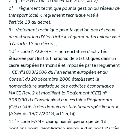
7°
((...)
- AGW du 15 décembre 2022, art.2)
8°
« règlement technique pour la gestion du réseau de
transport local »: règlement technique visé à
l'article 13 du décret;
9°
règlement technique pour la gestion des réseaux
de distribution d'électricité »: règlement technique visé
à l'article 13 du décret;
;
10° « code NACE-BEL »: nomenclature d'activités
élaborée par l'Institut national de Statistiques dans un
cadre européen harmonisé et imposée par le Règlement
o
« CE n
1893/2006 du Parlement européen et du
Conseil du 20 décembre 2006 établissant la
nomenclature statistique des activités économiques
o
NACE Rév. 2 et modifiant le Règlement (CEE) n
3037/90 du Conseil ainsi que certains Règlements
(CE) relatifs à des domaines statistiques spécifiques. ».
(AGW du 19/07/2018, art1er, b)).
11° « code EAN »: champ numérique unique de 18
positions pour l'identification univoque d'un point d'accès