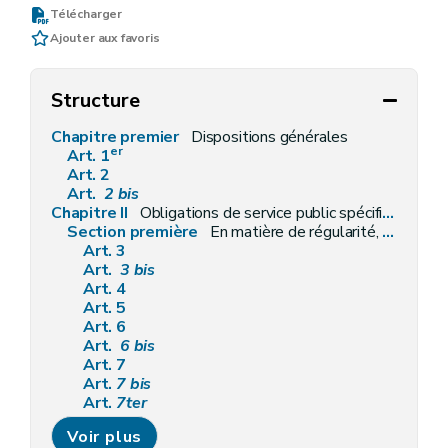
Télécharger
Ajouter aux favoris
Structure
Chapitre premier
Dispositions générales
er
Art. 1
Art. 2
Art.
2
bis
Chapitre II
Obligations de service public spécifiques aux fournisseurs
Section première
En matière de régularité, qualité et facturation des fournitures
Art. 3
Art.
3
bis
Art. 4
Art. 5
Art. 6
Art.
6
bis
Art. 7
Art.
7
bis
Art.
7ter
Art. 8
Voir plus
Art.
8
bis