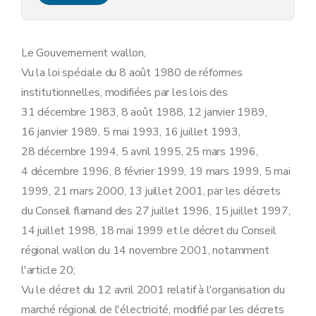
Art. 11
Art. 12
Art. 13
Art. 14
Le Gouvernement wallon,
Chapitre II
Obligations de service public spécifiques aux fournisseurs
Vu la loi spéciale du 8 août 1980 de réformes
Section première
En matière de régularité, qualité et facturation des fournitures
Art. 3
institutionnelles, modifiées par les lois des
Art. 4
31 décembre 1983, 8 août 1988, 12 janvier 1989,
Art. 5
Art. 6
16 janvier 1989, 5 mai 1993, 16 juillet 1993,
Art. 7
28 décembre 1994, 5 avril 1995, 25 mars 1996,
Art. 8
Art. 9
4 décembre 1996, 8 février 1999, 19 mars 1999, 5 mai
Art. 10
1999, 21 mars 2000, 13 juillet 2001, par les décrets
Section 2
En matière d'information et de sensibilisation à l'utilisation rationnelle de l'énergie et aux énergies renouvelables
Art. 11
du Conseil flamand des 27 juillet 1996, 15 juillet 1997,
Art. 12
14 juillet 1998, 18 mai 1999 et le décret du Conseil
Art. 13
Art. 14
régional wallon du 14 novembre 2001, notamment
Chapitre III
Obligations de service public spécifiques aux gestionnaires de réseaux
l'article 20;
Section première
En matière de sécurité, régularité et qualité d'approvisionnement
Vu le décret du 12 avril 2001 relatif à l'organisation du
Art. 15
Art. 16
marché régional de l'électricité, modifié par les décrets