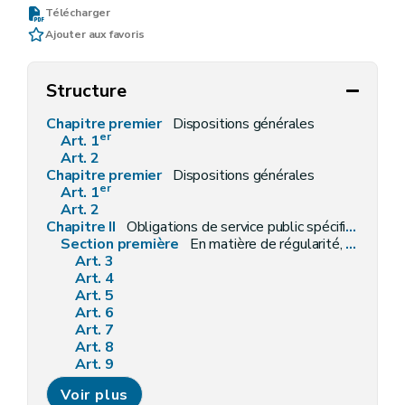
Télécharger
Ajouter aux favoris
Structure
Chapitre premier
Dispositions générales
er
Art. 1
Art. 2
Chapitre premier
Dispositions générales
er
Art. 1
Art. 2
Chapitre II
Obligations de service public spécifiques aux fournisseurs
Section première
En matière de régularité, qualité et facturation des fournitures
Art. 3
Art. 4
Art. 5
Art. 6
Art. 7
Art. 8
Art. 9
Art. 10
Voir plus
Section 2
En matière d'information et de sensibilisation à l'utilisation rationnelle de l'énergie et aux énergies renouvelables