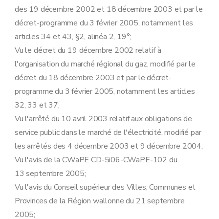
Art. 17
des 19 décembre 2002 et 18 décembre 2003 et par le
Art. 18
Art. 19
décret-programme du 3 février 2005, notamment les
Art. 20
articles 34 et 43, §2, alinéa 2, 19°;
Art. 21
Art. 22
Vu le décret du 19 décembre 2002 relatif à
Section 2
En matière de protection de l'environnement
l'organisation du marché régional du gaz, modifié par le
Art. 23
Art. 24
décret du 18 décembre 2003 et par le décret-
Section 3
En matière de collecte des données
programme du 3 février 2005, notamment les articles
Art. 25
Chapitre III
Obligations de service public spécifiques aux gestionnaires de réseaux
32, 33 et 37;
Section première
En matière de sécurité, régularité et qualité d'approvisionnement
Vu l'arrêté du 10 avril 2003 relatif aux obligations de
Art. 15
Art. 16
service public dans le marché de l'électricité, modifié par
Art. 17
les arrêtés des 4 décembre 2003 et 9 décembre 2004;
Art. 18
Art. 19
Vu l'avis de la CWaPE CD-5i06-CWaPE-102 du
Art. 20
13 septembre 2005;
Art. 21
Art. 22
Vu l'avis du Conseil supérieur des Villes, Communes et
Section 2
En matière de protection de l'environnement
Provinces de la Région wallonne du 21 septembre
Art. 23
Art. 24
2005;