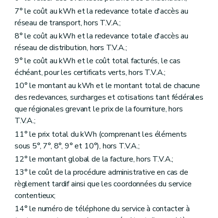
7° le coût au kWh et la redevance totale d'accès au
réseau de transport, hors T.V.A.;
8° le coût au kWh et la redevance totale d'accès au
réseau de distribution, hors T.V.A.;
9° le coût au kWh et le coût total facturés, le cas
échéant, pour les certificats verts, hors T.V.A.;
10° le montant au kWh et le montant total de chacune
des redevances, surcharges et cotisations tant fédérales
que régionales grevant le prix de la fourniture, hors
T.V.A.;
11° le prix total du kWh (comprenant les éléments
sous 5°, 7°, 8°, 9° et 10°), hors T.V.A.;
12° le montant global de la facture, hors T.V.A.;
13° le coût de la procédure administrative en cas de
règlement tardif ainsi que les coordonnées du service
contentieux;
14° le numéro de téléphone du service à contacter à