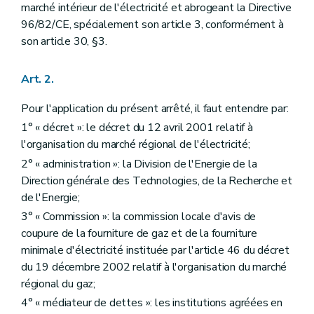
marché intérieur de l'électricité et abrogeant la Directive
Sous-section 3
Recouvrement de la dette relative à la fourniture minimale garantie
96/82/CE, spécialement son article 3, conformément à
Art. 41
Chapitre IV
Obligations de service public à caractère social
son article 30, §3.
Section première
Fourniture aux clients protégés
Art. 26
Art. 27
Art. 2.
Art. 28
Section 2
Procédure applicable au client résidentiel en cas de non-paiement
Pour l'application du présent arrêté, il faut entendre par:
Art. 29
1° « décret »: le décret du 12 avril 2001 relatif à
Art. 30
l'organisation du marché régional de l'électricité;
Section 3
Défaut de paiement d'un client résidentiel et placement du compteur à budget
Art. 31
2° « administration »: la Division de l'Energie de la
Art. 32
Direction générale des Technologies, de la Recherche et
Art. 33
de l'Energie;
Art. 34
Art. 35
3° « Commission »: la commission locale d'avis de
Art. 36
coupure de la fourniture de gaz et de la fourniture
Art. 37
minimale d'électricité instituée par l'article 46 du décret
Section 4
Fourniture minimale garantie aux clients protégés
Sous-section première
Fourniture minimale garantie et défaut récurrent de paiement
du 19 décembre 2002 relatif à l'organisation du marché
Art. 38
régional du gaz;
Art. 39
4° « médiateur de dettes »: les institutions agréées en
Sous-section 2
Procédure conduisant à la coupure d'électricité suite à un défaut récurrent de paiement