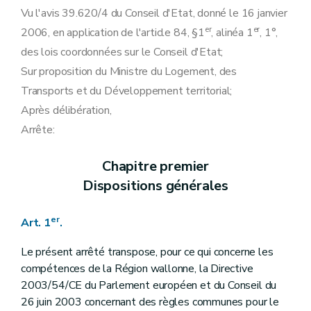
Section 3
En matière de collecte des données
Vu l'avis 39.620/4 du Conseil d'Etat, donné le 16 janvier
Art. 25
er
er
2006, en application de l'article 84, §1
Chapitre IV
Obligations de service public à caractère social
, alinéa 1
, 1°,
Section première
Fourniture aux clients protégés
des lois coordonnées sur le Conseil d'Etat;
Art. 26
Sur proposition du Ministre du Logement, des
Art. 27
Art. 28
Transports et du Développement territorial;
Section 2
Procédure applicable au client résidentiel en cas de non-paiement
Après délibération,
Art. 29
Art. 30
Arrête:
Section 3
Défaut de paiement d'un client résidentiel et placement du compteur à budget
Art. 31
Art. 32
Chapitre premier
Art. 33
Dispositions générales
Art. 34
Art. 35
Art. 36
er
Art. 1
.
Art. 37
Section 4
Fourniture minimale garantie aux clients protégés
Le présent arrêté transpose, pour ce qui concerne les
Sous-section première
Fourniture minimale garantie et défaut récurrent de paiement
compétences de la Région wallonne, la Directive
Art. 38
Art. 39
2003/54/CE du Parlement européen et du Conseil du
Sous-section 2
Procédure conduisant à la coupure d'électricité suite à un défaut récurrent de paiement
26 juin 2003 concernant des règles communes pour le
Art. 40