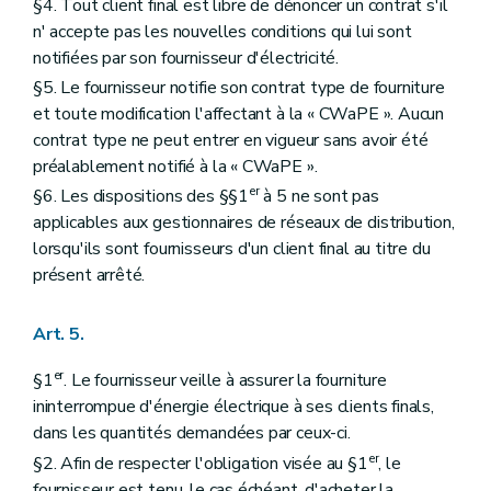
§4. Tout client final est libre de dénoncer un contrat s'il
n' accepte pas les nouvelles conditions qui lui sont
notifiées par son fournisseur d'électricité.
§5. Le fournisseur notifie son contrat type de fourniture
et toute modification l'affectant à la « CWaPE ». Aucun
contrat type ne peut entrer en vigueur sans avoir été
préalablement notifié à la « CWaPE ».
er
§6. Les dispositions des §§1
à 5 ne sont pas
applicables aux gestionnaires de réseaux de distribution,
lorsqu'ils sont fournisseurs d'un client final au titre du
présent arrêté.
Art. 5.
er
§1
. Le fournisseur veille à assurer la fourniture
ininterrompue d'énergie électrique à ses clients finals,
dans les quantités demandées par ceux-ci.
er
§2. Afin de respecter l'obligation visée au §1
, le
fournisseur est tenu, le cas échéant, d'acheter la