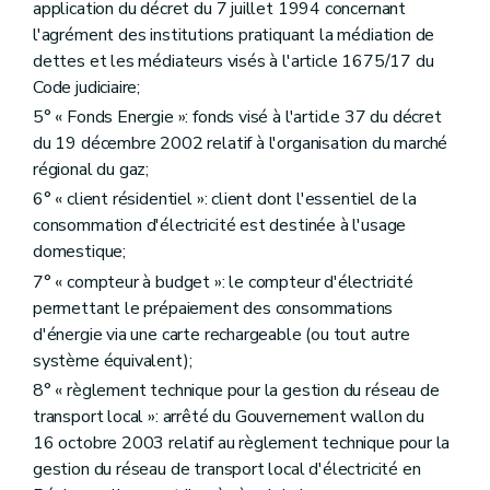
Art. 40
application du décret du 7 juillet 1994 concernant
Sous-section 3
Recouvrement de la dette relative à la fourniture minimale garantie
l'agrément des institutions pratiquant la médiation de
Art. 41
dettes et les médiateurs visés à l'article 1675/17 du
Chapitre V
Contrôle de la « CWaPE »
Code judiciaire;
Art. 42
Art. 43
5° « Fonds Energie »: fonds visé à l'article 37 du décret
Art. 44
du 19 décembre 2002 relatif à l'organisation du marché
Chapitre V
Contrôle de la « CWaPE »
régional du gaz;
Art. 42
Art. 43
6° « client résidentiel »: client dont l'essentiel de la
Art. 44
consommation d'électricité est destinée à l'usage
Chapitre VI
Dispositions transitoires et finales
domestique;
Art. 45
Art. 46
7° « compteur à budget »: le compteur d'électricité
Art. 47
permettant le prépaiement des consommations
Art. 48
d'énergie via une carte rechargeable (ou tout autre
Chapitre VI
Dispositions transitoires et finales
Art. 45
système équivalent);
Art. 46
8° « règlement technique pour la gestion du réseau de
Art. 47
transport local »: arrêté du Gouvernement wallon du
Art. 48
16 octobre 2003 relatif au règlement technique pour la
Annexe 1
gestion du réseau de transport local d'électricité en