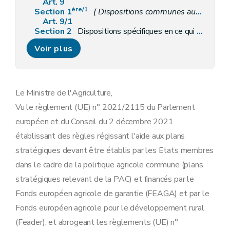
Art. 9
ère/1
Section 1
( Dispositions communes aux sanctions administratives applicables aux interventions fondées sur la surface relevant du SIGeC - AM du 6 février 2025, art.4)
Art. 9/1
Section 2
Dispositions spécifiques en ce qui concerne l'aide aux éco-régimes
Art. 10
Voir plus
Art. 11
Art. 12
Section 3
Dispositions spécifiques en ce qui concerne l'aide aux mesures agro-environnementales et climatiques et l'aide à l'agriculture biologique
Art. 13
Art. 14
Le Ministre de l'Agriculture,
Art. 15
Vu le règlement (UE) n° 2021/2115 du Parlement
Art. 16
Art. 16/1
européen et du Conseil du 2 décembre 2021
Section 4
Dispositions spécifiques en matière de conditionnalité
établissant des règles régissant l'aide aux plans
Art. 17
Art. 18
stratégiques devant être établis par les Etats membres
Section 5
( Dispositions spécifiques en matière de conditionnalité sociale- AM du 11 septembre 2025, art. 1
dans le cadre de la politique agricole commune (plans
Art. 18/1
Art. 18/2
stratégiques relevant de la PAC) et financés par le
Chapitre 3
Disposition finale
Fonds européen agricole de garantie (FEAGA) et par le
Art. 19
Annexe 1ère
Fonds européen agricole pour le développement rural
Annexe 1ère/1
(Feader), et abrogeant les règlements (UE) n°
Annexe 2