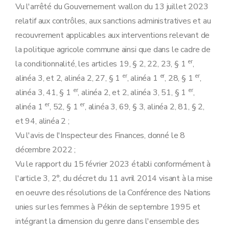
Vu l'arrêté du Gouvernement wallon du 13 juillet 2023
relatif aux contrôles, aux sanctions administratives et au
recouvrement applicables aux interventions relevant de
la politique agricole commune ainsi que dans le cadre de
er
la conditionnalité, les articles 19, § 2, 22, 23, § 1
,
er
er
er
alinéa 3, et 2, alinéa 2, 27, § 1
, alinéa 1
, 28, § 1
,
er
er
alinéa 3, 41, § 1
, alinéa 2, et 2, alinéa 3, 51, § 1
,
er
er
alinéa 1
, 52, § 1
, alinéa 3, 69, § 3, alinéa 2, 81, § 2,
et 94, alinéa 2 ;
Vu l'avis de l'Inspecteur des Finances, donné le 8
décembre 2022 ;
Vu le rapport du 15 février 2023 établi conformément à
l'article 3, 2°, du décret du 11 avril 2014 visant à la mise
en oeuvre des résolutions de la Conférence des Nations
unies sur les femmes à Pékin de septembre 1995 et
intégrant la dimension du genre dans l'ensemble des