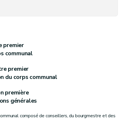
e premier
ps communal
tre premier
on du corps communal
on première
ions générales
 communal composé de conseillers, du bourgmestre et des