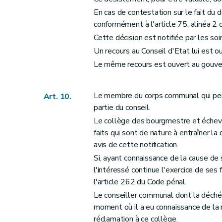
Art. 76
En cas de contestation sur le fait du
Art. 77
conformément à l'article 75, alinéa 2
Art. 78
Cette décision est notifiée par les so
Art. 79
Un recours au Conseil d'Etat lui est ouv
Section 9
Du serment
Le même recours est ouvert au gouverne
Art. 80
Art. 81
Le membre du corps communal qui perd l
Art. 10.
Section 10
De la suspension et de la révo
partie du conseil.
Art. 82
Le collège des bourgmestre et échev
Art. 83
faits qui sont de nature à entraîner la 
Chapitre II
Des réunions et des délibération
avis de cette notification.
Section première
Dispositions générales
Si, ayant connaissance de la cause de
Art. 84
l'intéressé continue l'exercice de ses
Section 2
Des réunions
l'article 262 du Code pénal.
Art. 85
Le conseiller communal dont la déchéa
moment où il a eu connaissance de la 
Art. 86
réclamation à ce collège.