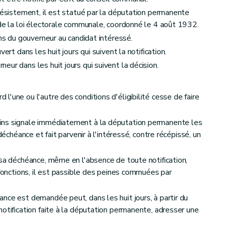
 désistement, il est statué par la députation permanente
 de la loi électorale communale, coordonné le 4 août 1932.
ins du gouverneur au candidat intéressé.
ert dans les huit jours qui suivent la notification.
ur dans les huit jours qui suivent la décision.
'une ou l'autre des conditions d'éligibilité cesse de faire
cation des bourgmestres et des échevins
ins signale immédiatement à la députation permanente les
déchéance et fait parvenir à l'intéressé, contre récépissé, un
s des conseils communaux
 sa déchéance, même en l'absence de toute notification,
 fonctions, il est passible des peines commuées par
nce est demandée peut, dans les huit jours, à partir du
notification faite à la députation permanente, adresser une