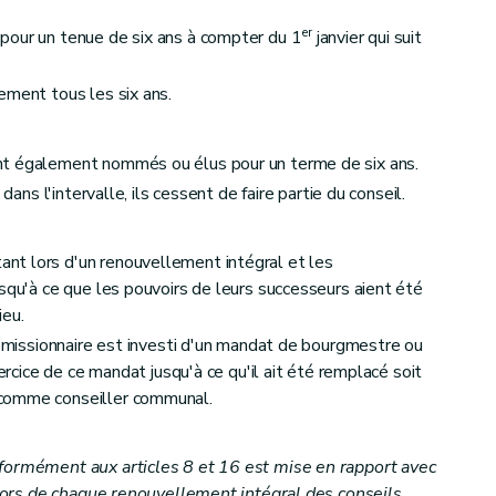
s bourgmestres et échevins
er
pour un tenue de six ans à compter du 1
janvier qui suit
ement tous les six ans.
 conseiller ou d'échevin
nt également nommés ou élus pour un terme de six ans.
dans l'intervalle, ils cessent de faire partie du conseil.
énérales
t lors d'un renouvellement intégral et les
usqu'à ce que les pouvoirs de leurs successeurs aient été
ieu.
 démissionnaire est investi d'un mandat de bourgmestre ou
xercice de ce mandat jusqu'à ce qu'il ait été remplacé soit
comme conseiller communal.
formément aux articles 8 et 16 est mise en rapport avec
i lors de chaque renouvellement intégral des conseils