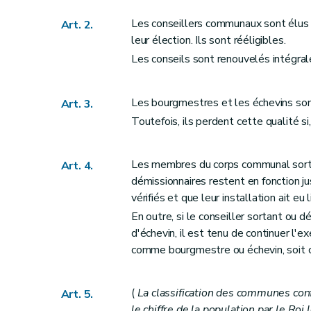
Section 5
Du traitement et du costume de
Art. 19
Les conseillers communaux sont élus 
Art. 2.
Art. 20
leur élection. Ils sont rééligibles.
Art. 21
Les conseils sont renouvelés intégral
Section 6
De la démission des fonctions de
Art. 22
Les bourgmestres et les échevins so
Art. 3.
Section 7
Du secrétaire et du receveur
Toutefois, ils perdent cette qualité si, 
Sous-section première
Dispositions g
Art. 23
Les membres du corps communal sortan
Art. 4.
Art. 24
démissionnaires restent en fonction j
Sous-section 2
Du secrétaire
vérifiés et que leur installation ait eu l
Art. 25
En outre, si le conseiller sortant ou
d'échevin, il est tenu de continuer l'e
Art. 26
comme bourgmestre ou échevin, soit 
Art. 26
bis
Art. 27
Art. 28
(
La classification des communes con
Art. 5.
le chiffre de la population par le Ro