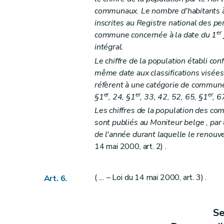
Art. 29
communaux. Le nombre d'habitants à
Art. 30
inscrites au Registre national des p
Art. 31
er
commune concernée à la date du 1
Art. 32
intégral.
Art. 33
Le chiffre de la population établi co
Art. 34
même date aux classifications visées 
Art. 35
réfèrent à une catégorie de communes 
er
er
er
§1
, 24, §1
, 33, 42, 52, 65, §1
, 6
Art. 36 et 37
Les chiffres de la population des c
Art. 38
sont publiés au
Moniteur belge
, par 
Art. 39
de l'année durant laquelle le renou
Art. 40
14 mai 2000, art. 2) .
Art. 41
Art. 42
(
...
– Loi du 14 mai 2000, art. 3) .
Art. 6.
Art. 43
Art. 44
Art. 45 et 46
Se