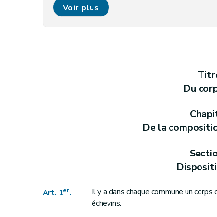
Art. 7
Voir plus
Art. 8
Art. 9
Art. 10
Art. 11
Art. 12
Titr
Art. 12
bis
Du cor
Section 3
Du bourgmestre
Art. 13
Chapi
Art. 14
De la compositi
Art. 14
bis
Section 4
Des échevins
Secti
Art. 15
Disposit
Art. 16
Art. 17
er
Il y a dans chaque commune un corps
Art. 1
.
échevins.
Art. 18