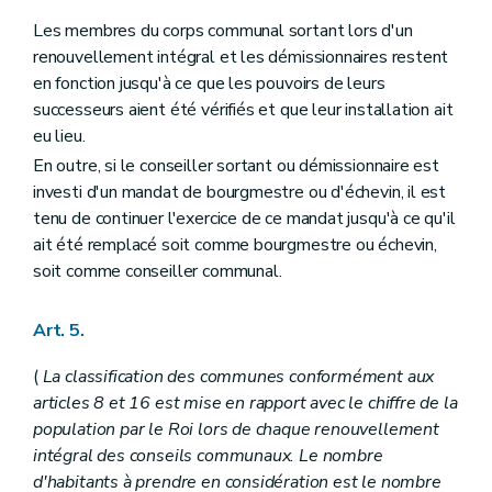
Art. 52
Les membres du corps communal sortant lors d'un
Art. 53
Art. 54
renouvellement intégral et les démissionnaires restent
Art. 54
bis
en fonction jusqu'à ce que les pouvoirs de leurs
Art. 55
successeurs aient été vérifiés et que leur installation ait
Art. 56
Art. 57
eu lieu.
Art. 58
En outre, si le conseiller sortant ou démissionnaire est
Art. 59
investi d'un mandat de bourgmestre ou d'échevin, il est
Art. 60
Art. 61
tenu de continuer l'exercice de ce mandat jusqu'à ce qu'il
Art. 62
ait été remplacé soit comme bourgmestre ou échevin,
Art. 63
soit comme conseiller communal.
Art. 64
Art. 65
Art. 66
Art. 5.
Art. 67
Art. 68
(
La classification des communes conformément aux
Art. 69
articles 8 et 16 est mise en rapport avec le chiffre de la
Art. 70
Section 8
Des incompatibilités
population par le Roi lors de chaque renouvellement
Art. 71
intégral des conseils communaux. Le nombre
Art. 72
d'habitants à prendre en considération est le nombre
Art. 72
bis