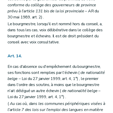
Art. 346
conforme du collège des gouverneurs de province
Art. 347
Art. 348
prévu à l'article 131
bis
de la loi provinciale
– AR du
Art. 349
30 mai 1989, art. 2) .
Art. 350
Le bourgmestre, lorsqu'il est nommé hors du conseil, a,
Art. 351
dans tous les cas, voix délibérative dans le collège des
bourgmestre et échevins. Il est de droit président du
conseil avec voix consultative.
Art. 14.
En cas d'absence ou d'empêchement du bourgmestre,
ses fonctions sont remplies par l'échevin (
de nationalité
belge
– Loi du 27 janvier 1999, art. 4, 1°) , le premier
dans l'ordre des scrutins, à moins que le bourgmestre
n'ait délégué un autre échevin (
de nationalité belge
–
Loi du 27 janvier 1999, art. 4, 1°) .
(
Au cas où, dans les communes périphériques visées à
l'article 7 des lois sur l'emploi des langues en matière