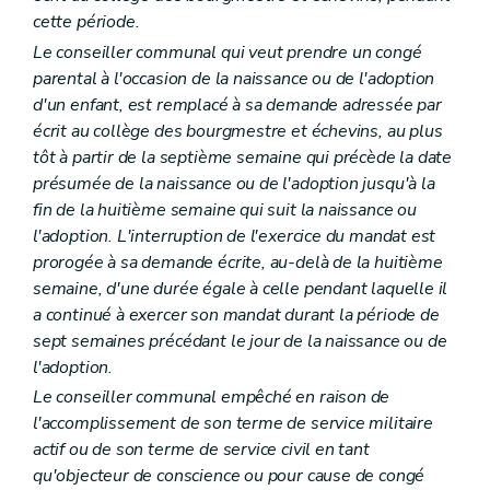
Art. 227
cette période.
Art. 227
bis
Art. 228
Le conseiller communal qui veut prendre un congé
Art. 229
parental à l'occasion de la naissance ou de l'adoption
Art. 230
d'un enfant, est remplacé à sa demande adressée par
Titre V
Des biens et revenus de la commune
Chapitre premier
Des donations et des legs à la commune
écrit au collège des bourgmestre et échevins, au plus
Art. 231
tôt à partir de la septième semaine qui précède la date
Chapitre II
Des contrats
présumée de la naissance ou de l'adoption jusqu'à la
Art. 232
fin de la huitième semaine qui suit la naissance ou
Art. 233
Art. 234
l'adoption. L'interruption de l'exercice du mandat est
Art. 235
prorogée à sa demande écrite, au-delà de la huitième
Art. 236
semaine, d'une durée égale à celle pendant laquelle il
Art. 237
a continué à exercer son mandat durant la période de
Titre VI
Du budget et des comptes
Chapitre premier
Dispositions communes
sept semaines précédant le jour de la naissance ou de
Art. 238
l'adoption.
Art. 239
Le conseiller communal empêché en raison de
Art. 240
Art. 241
l'accomplissement de son terme de service militaire
Art. 242
actif ou de son terme de service civil en tant
Art. 242
bis
qu'objecteur de conscience ou pour cause de congé
Art. 243