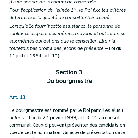
d'aide sociale de la commune concernée.
Chapitre VII
De la suspension préventive
Art. 310
er
Pour l'application de l'alinéa 1
, le Roi fixe les critères
Art. 311
déterminant la qualité de conseiller handicapé.
Art. 312
Art. 313
Lorsqu'elle fournit cette assistance, la personne de
Art. 314
confiance dispose des mêmes moyens et est soumise
Art. 315
aux mêmes obligations que le conseiller. Elle n'a
Art. 316
toutefois pas droit à des jetons de présence
– Loi du
Chapitre VIII
De la prescription de l'action disciplinaire
Art. 317
er
11 juillet 1994, art. 1
)
Titre XV
De la consultation populaire communale
Art. 318
Section 3
Art. 319
Art. 320
Du bourgmestre
Art. 321
Art. 322
Art. 323
Art. 13.
Art. 324
Art. 325
Le bourgmestre est nommé par le Roi parmi les élus (
Art. 326
belges
– Loi du 27 janvier 1999, art. 3, 1°) au conseil
Art. 327
communal. Ceux-ci peuvent présenter des candidats en
Art. 328
Art. 329
vue de cette nomination. Un acte de présentation daté
Titre XV
bis
De l'assurance en responsabilité civile des communes