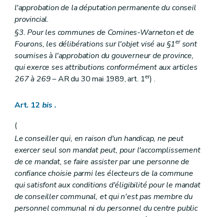
l'approbation de la députation permanente du conseil
Art. 285
Art. 286
provincial.
Chapitre IV
De l'autorité compétente
§3. Pour les communes de Comines-Warneton et de
Section première
Dispositions générales
er
Fourons, les délibérations sur l'objet visé au §1
sont
Art. 287
Art. 288
soumises à l'approbation du gouverneur de province,
Section 2
Dispositions relatives à la police
qui exerce ses attributions conformément aux articles
Art. s 289 à 297
er
267 à 269
– AR du 30 mai 1989, art. 1
) .
Section 3
Disposition relative au receveur régional
Art. 298
Chapitre V
De la procédure
Art. 12
bis
.
Art. 299
Art. 300
(
Art. 301
Art. 302
Le conseiller qui, en raison d'un handicap, ne peut
Art. 303
exercer seul son mandat peut, pour l'accomplissement
Art. 304
de ce mandat, se faire assister par une personne de
Art. 305
confiance choisie parmi les électeurs de la commune
Art. 306
Art. 307
qui satisfont aux conditions d'éligibilité pour le mandat
Art. 308
de conseiller communal, et qui n'est pas membre du
Chapitre VI
De la radiation de la sanction disciplinaire
personnel communal ni du personnel du centre public
Art. 309