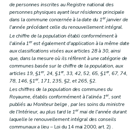
de personnes inscrites au Registre national des
Art. 73
Art. 74
personnes physiques ayant leur résidence principale
Art. 75
er
dans la commune concernée à la date du 1
janvier de
Art. 76
l'année précédant celle du renouvellement intégral.
Art. 77
Art. 78
Le chiffre de la population établi conformément à
Art. 79
er
l'alinéa 1
est également d'application à la même date
Section 9
Du serment
aux classifications visées aux articles 28 à 30, ainsi
Art. 80
que, dans la mesure où ils réfèrent à une catégorie de
Art. 81
Section 10
De la suspension et de la révocation des bourgmestres et des échevins
communes basée sur le chiffre de la population, aux
Art. 82
er
er
er
articles 19, §1
, 24, §1
, 33, 42, 52, 65, §1
, 67, 74,
Art. 83
er
78, 146, §1
, 171, 235, §2, et 265, §2.
Chapitre II
Des réunions et des délibérations des conseils communaux
Section première
Dispositions générales
Les chiffres de la population des communes du
Art. 84
er
Royaume, établis conformément à l'alinéa 1
, sont
Section 2
Des réunions
publiés au
Moniteur belge
, par les soins du ministre
Art. 85
er
de l'Intérieur, au plus tard le 1
mai de l'année durant
Art. 86
Art. 87
laquelle le renouvellement intégral des conseils
Art. 87
bis
communaux a lieu
– Loi du 14 mai 2000, art. 2) .
Art. 88
Art. 89