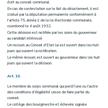
Art. 151
écrit au conseil communal.
Art. 152
En cas de contestation sur le fait du désistement, il est
Chapitre IV
bis
(
Des interdictions
– Loi du 24 mai 1991, art. 2, 17°)
Art. 153
statué par la députation permanente conformément à
Chapitre V
Du personnel de l'état civil
l'article 75, alinéa 2 de la loi électorale communale,
Art. 154
coordonné le 4 août 1932.
Art. 155
Chapitre VI
Des pensions
Cette décision est notifiée par les soins du gouverneur
Art. 156
au candidat intéressé.
Art. 157
Un recours au Conseil d'Etat lui est ouvert dans les huit
Art. 158
Art. 159
jours qui suivent la notification.
Art. 160
Le même recours est ouvert au gouverneur dans les huit
Art. 161
jours qui suivent la décision.
Art. 161
bis
Art. 161
ter
Art. 162
Art. 10.
Art. 163
Art. 164
Le membre du corps communal qui perd l'une ou l'autre
Art. 165
Art. 166
des conditions d'éligibilité cesse de faire partie du
Art. 167
conseil.
Art. 168
Le collège des bourgmestre et échevins signale
Art. 169