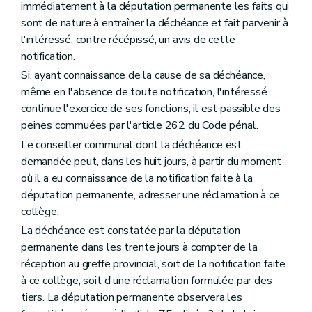
Titre IV
De la police communale
immédiatement à la députation permanente les faits qui
Chapitre premier
Dispositions générales
sont de nature à entraîner la déchéance et fait parvenir à
Art. 170
l'intéressé, contre récépissé, un avis de cette
Art. 171
notification.
Art. 171
bis
Chapitre II
Des missions de la police communale
Si, ayant connaissance de la cause de sa déchéance,
Section première
Des missions de police administrative
même en l'absence de toute notification, l'intéressé
Art. 172
continue l'exercice de ses fonctions, il est passible des
Art. 172
bis
Art. 173 et 174
peines commuées par l'article 262 du Code pénal.
Art. 175
Le conseiller communal dont la déchéance est
Art. 176 à 188
demandée peut, dans les huit jours, à partir du moment
Chapitre III
Du personnel de la police communale
Section première
Dispositiolns générales
où il a eu connaissance de la notification faite à la
Art. 189
députation permanente, adresser une réclamation à ce
Section 2
De la police urbaine
collège.
Art. 190
La déchéance est constatée par la députation
Art. 191
Art. 192
permanente dans les trente jours à compter de la
Art. 193
réception au greffe provincial, soit de la notification faite
Art. 194
à ce collège, soit d'une réclamation formulée par des
Art. 195
Art. 196 à 200
tiers. La députation permanente observera les
Section 3
De la police rurale