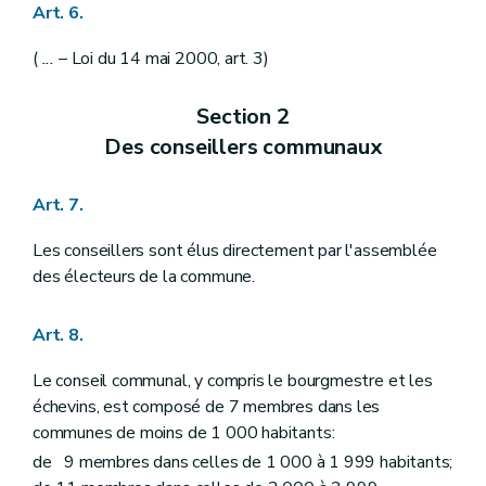
Art. 90
Art. 6.
Art. 91
Section 3
Des interdictions de siéger
(
...
– Loi du 14 mai 2000, art. 3)
Art. 92
Section 4
De la publicité des séances
Art. 93
Section 2
Art. 94
Des conseillers communaux
Art. 95
Art. 96
Section 5
De la tenue des séances
Art. 7.
Art. 97
Art. 98
Les conseillers sont élus directement par l'assemblée
Section 6
Des votes
Art. 99
des électeurs de la commune.
Art. 100
Art. 101
Art. 8.
Section 7
De la publicité des décisions
Art. 102
Chapitre III
Des réunions et des délibérations du collège des bourgmestre et échevins
Le conseil communal, y compris le bourgmestre et les
Art. 103
échevins, est composé de 7 membres dans les
Art. 104
communes de moins de 1 000 habitants:
Art. 105
Art. 106
de 9 membres dans celles de 1 000 à 1 999 habitants;
Art. 107