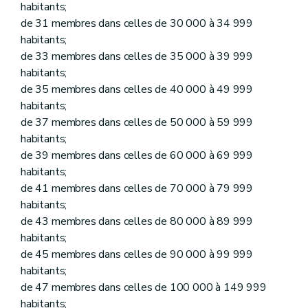
Art. 122
habitants;
Chapitre II
Des attributions du collège des bourgmestre et échevins
de 31 membres dans celles de 30 000 à 34 999
Art. 123
habitants;
Art. 124
Art. 125
de 33 membres dans celles de 35 000 à 39 999
Art. 126
habitants;
Art. 127
de 35 membres dans celles de 40 000 à 49 999
Art. 128
habitants;
Art. 129
Art. 130
de 37 membres dans celles de 50 000 à 59 999
Art. 131
habitants;
Art. 132
de 39 membres dans celles de 60 000 à 69 999
Chapitre III
Des attributions du bourgmestre
Art. 133
habitants;
Art. 133
bis
de 41 membres dans celles de 70 000 à 79 999
Art. 134
habitants;
Art. 134
bis
de 43 membres dans celles de 80 000 à 89 999
Art. 134
ter
Art. 134
quater
habitants;
Chapitre IV
Des attributions des communes en général
de 45 membres dans celles de 90 000 à 99 999
Art. 135
habitants;
Chapitre V
Loi du 27 mai 1989, art. 2, §3, al.2). - Du receveur
de 47 membres dans celles de 100 000 à 149 999
Section première
Dispositions applicables à tous les receveurs
Art. 136
habitants;