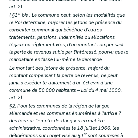
Art. 271
ter
art. 2) .
Titre IX
Des délimitations
er
Art. 272
(
§1
bis
. La commune peut, selon les modalités que
Art. 273
le Roi détermine, majorer les jetons de présence du
Titre X
De la voirie communale
conseiller communal qui bénéficie d'autres
Art. 274
traitements, pensions, indemnités ou allocations
Titre XI
Du nom
Art. 275
légaux ou réglementaires, d'un montant compensant
Titre XII
Des établissements publics
la perte de revenus subie par l'intéressé, pourvu que le
Art. 276
mandataire en fasse lui-même la demande.
Art. 277
Art. 278
Le montant des jetons de présence, majoré du
Titre XIII
Dispositions particulières relatives aux communes de la Région de Bruxelles-Capitale
montant compensant la perte de revenus, ne peut
Art. 279
jamais excéder le traitement d'un échevin d'une
Art. 280
commune de 50 000 habitants
– Loi du 4 mai 1999,
Art. 280
bis
Titre XIV
Du régime disciplinaire
art. 2) .
Chapitre premier
Du champ d'application
§2. Pour les communes de la région de langue
Art. 281
allemande et les communes énumérées à l'article 7
Chapitre II
Des faits répréhensibles
Art. 282
des lois sur l'emploi des langues en matière
Chapitre III
Des sanctions disciplinaires
administrative, coordonnées le 18 juillet 1966, les
Art. 283
er
délibérations sur l'objet visé au §1
sont soumises à
Art. 284