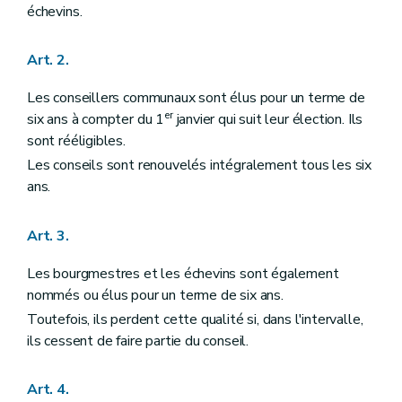
Art. 26
bis
échevins.
Art. 27
Art. 28
Art. 29
Art. 2.
Art. 30
Art. 31
Les conseillers communaux sont élus pour un terme de
Art. 32
er
six ans à compter du 1
janvier qui suit leur élection. Ils
Art. 33
Art. 34
sont rééligibles.
Art. 35
Les conseils sont renouvelés intégralement tous les six
Art. 36 et 37
ans.
Art. 38
Art. 39
Art. 40
Art. 3.
Art. 41
Art. 42
Les bourgmestres et les échevins sont également
Art. 43
Art. 44
nommés ou élus pour un terme de six ans.
Art. 45 et 46
Toutefois, ils perdent cette qualité si, dans l'intervalle,
Art. 47
ils cessent de faire partie du conseil.
Art. 48 et 49
Art. 50
Art. 51
Art. 4.
Sous-section 3
Du receveur