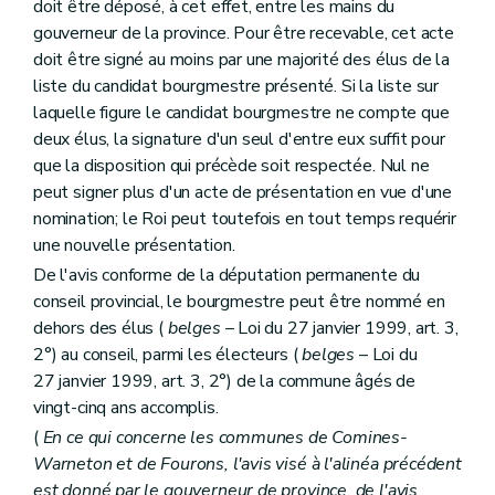
doit être déposé, à cet effet, entre les mains du
Art. 329
bis
gouverneur de la province. Pour être recevable, cet acte
Titre XVI
Les organes territoriaux intracommunaux visés à l'article 41 de la Constitution
Chapitre premier
L'administration du district
doit être signé au moins par une majorité des élus de la
Art. 330
liste du candidat bourgmestre présenté. Si la liste sur
Art. 331
laquelle figure le candidat bourgmestre ne compte que
Art. 332
deux élus, la signature d'un seul d'entre eux suffit pour
Art. 333
Chapitre II
Réunions, discussions et décisions des conseils de district
que la disposition qui précède soit respectée. Nul ne
Art. 334
peut signer plus d'un acte de présentation en vue d'une
Art. 335
nomination; le Roi peut toutefois en tout temps requérir
Chapitre III
Réunions, délibérations et décisions du bureau
une nouvelle présentation.
Art. 336
Chapitre IV
Dispositions applicables aux actes des autorités de district
De l'avis conforme de la députation permanente du
Art. 337
conseil provincial, le bourgmestre peut être nommé en
Art. 338
dehors des élus (
belges
– Loi du 27 janvier 1999, art. 3,
Chapitre V
Compétences
Art. 339
2°) au conseil, parmi les électeurs (
belges
– Loi du
Art. 340
27 janvier 1999, art. 3, 2°) de la commune âgés de
Art. 341
vingt-cinq ans accomplis.
Art. 342
Art. 343
(
En ce qui concerne les communes de Comines-
Art. 344
Warneton et de Fourons, l'avis visé à l'alinéa précédent
Art. 345
est donné par le gouverneur de province, de l'avis