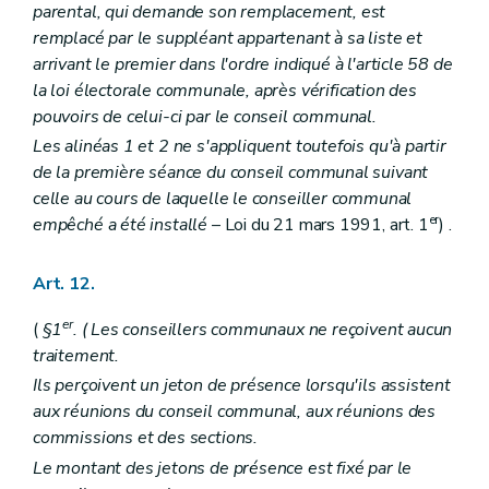
parental, qui demande son remplacement, est
Art. 244
Art. 245
remplacé par le suppléant appartenant à sa liste et
Art. 246
arrivant le premier dans l'ordre indiqué à l'article 58 de
Art. 247
la loi électorale communale, après vérification des
Art. 248
pouvoirs de celui-ci par le conseil communal.
Art. 249
Art. 250
Les alinéas 1 et 2 ne s'appliquent toutefois qu'à partir
Art. 251
de la première séance du conseil communal suivant
Chapitre II
De l'équilibre budgétaire
celle au cours de laquelle le conseiller communal
Art. 252
Art. 253
er
empêché a été installé
– Loi du 21 mars 1991, art. 1
) .
Art. 254
Chapitre III
Des charges et dépenses communales
Art. 255
Art. 12.
Art. 256
Art. 257
er
(
§1
. (
Les conseillers communaux ne reçoivent aucun
Art. 257
bis
traitement.
Art. 258
Ils perçoivent un jeton de présence lorsqu'ils assistent
Chapitre IV
Des recettes communales
Art. 259
aux réunions du conseil communal, aux réunions des
Art. 260
commissions et des sections.
Chapitre V
(
Des régies communales et des régies communales autonomes
Le montant des jetons de présence est fixé par le
Art. 261