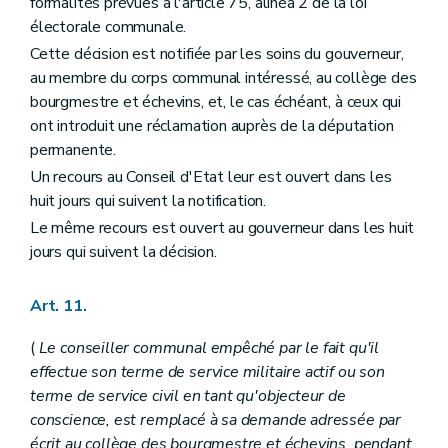
formalités prévues à l'article 75, alinéa 2 de la loi
Art. 201
électorale communale.
Art. 202
Cette décision est notifiée par les soins du gouverneur,
Art. 203
Art. 204
au membre du corps communal intéressé, au collège des
Art. 205
bourgmestre et échevins, et, le cas échéant, à ceux qui
Art. 206
ont introduit une réclamation auprès de la députation
Art. 207
Art. 208
permanente.
Art. 209
Un recours au Conseil d'Etat leur est ouvert dans les
Art. 210 à 214
huit jours qui suivent la notification.
Art. 215
Section 4
Dispositions communes aux membres de la police urbaine ou de la police rurale
Le même recours est ouvert au gouverneur dans les huit
Art. 216
jours qui suivent la décision.
Art. 217
Art. 218 à 220
Chapitre IV
Dispositions diverses
Art. 11.
Art. 221
Art. 222 et 223
(
Le conseiller communal empêché par le fait qu'il
Art. 223
bis
effectue son terme de service militaire actif ou son
Art. 224
Art. 225
terme de service civil en tant qu'objecteur de
Art. 226
conscience, est remplacé à sa demande adressée par
Art. 226
bis
écrit au collège des bourgmestre et échevins, pendant