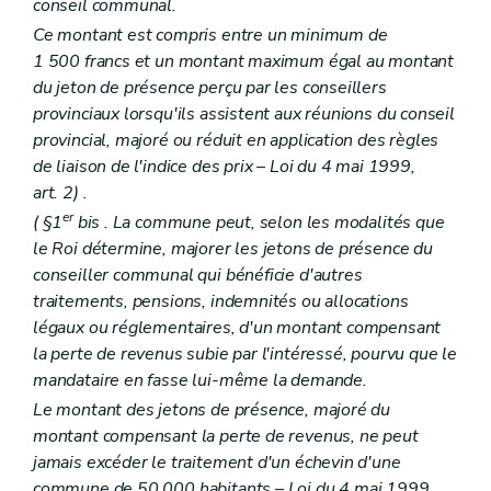
Art. 262
conseil communal.
Art. 263
Ce montant est compris entre un minimum de
Art. 263
bis
1 500 francs et un montant maximum égal au montant
Art. 263
ter
Art. 263
quater
du jeton de présence perçu par les conseillers
Art. 263
quinquies
provinciaux lorsqu'ils assistent aux réunions du conseil
Art. 263
sexies
provincial, majoré ou réduit en application des règles
Art. 263
septies
de liaison de l'indice des prix
– Loi du 4 mai 1999,
Art. 263
octies
Art. 263
novies
art. 2) .
Art. 263
decies
er
(
§1
bis
. La commune peut, selon les modalités que
Titre VII
De la tutelle
le Roi détermine, majorer les jetons de présence du
Chapitre premier
Dispositions générales
Art. 264
conseiller communal qui bénéficie d'autres
Art. 265
traitements, pensions, indemnités ou allocations
Art. 266
légaux ou réglementaires, d'un montant compensant
Chapitre II
(
Dispositions relatives à la tutelle sur certains actes des autorités communales de Comines-Warneton et de Fourons
la perte de revenus subie par l'intéressé, pourvu que le
Art. 267
Art. 268
mandataire en fasse lui-même la demande.
Art. 269
Le montant des jetons de présence, majoré du
Titre VIII
Des actions judiciaires
montant compensant la perte de revenus, ne peut
Art. 270
Art. 271
jamais excéder le traitement d'un échevin d'une
Art. 271
bis
commune de 50 000 habitants
– Loi du 4 mai 1999,