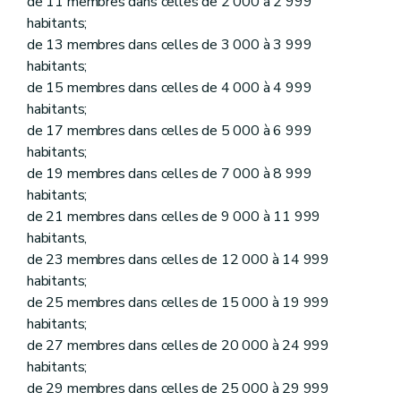
de 11 membres dans celles de 2 000 à 2 999
Chapitre IV
Dispositions applicables aux actes des autorités communales
habitants;
Section première
De la rédaction des actes
de 13 membres dans celles de 3 000 à 3 999
Art. 108
Art. 108
bis
habitants;
Art. 109
de 15 membres dans celles de 4 000 à 4 999
Art. 110
habitants;
Art. 111
de 17 membres dans celles de 5 000 à 6 999
Section 2
De la publication des actes
Art. 112
habitants;
Art. 113
de 19 membres dans celles de 7 000 à 8 999
Art. 114
habitants;
Art. 115
Section 3
Disposition générale
de 21 membres dans celles de 9 000 à 11 999
Art. 116
habitants,
Titre II
Des attributions
de 23 membres dans celles de 12 000 à 14 999
Chapitre premier
Des attributions du conseil communal
habitants;
Art. 117
Art. 118
de 25 membres dans celles de 15 000 à 19 999
Art. 119
habitants;
Art. 119
bis
de 27 membres dans celles de 20 000 à 24 999
Art. 120
habitants;
Art. 120
bis
Art. 121
de 29 membres dans celles de 25 000 à 29 999