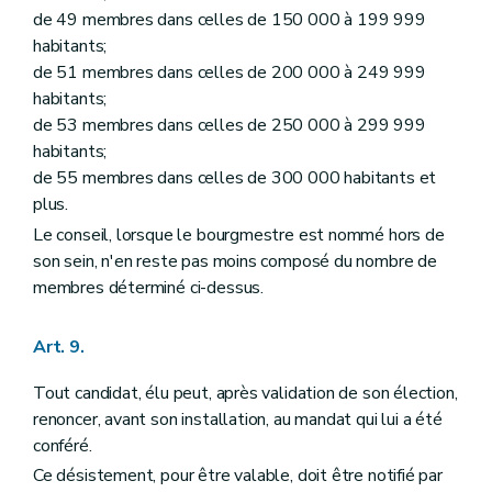
Art. 136
bis
de 49 membres dans celles de 150 000 à 199 999
Art. 137
habitants;
Art. 138
de 51 membres dans celles de 200 000 à 249 999
Art. 138
bis
Art. 139
habitants;
Section 2
Dispositions relatives au receveur régional
de 53 membres dans celles de 250 000 à 299 999
Art. 140
habitants;
Art. 141
de 55 membres dans celles de 300 000 habitants et
Art. 142
Titre III
Du personnel
plus.
Chapitre premier
Dispositions générales
Le conseil, lorsque le bourgmestre est nommé hors de
Art. 143
son sein, n'en reste pas moins composé du nombre de
Art. 144
Art. 144
bis
membres déterminé ci-dessus.
Chapitre II
Du statut administratif et pécuniaire
Art. 145
Art. 146
Art. 9.
Art. 147
Art. 148
Tout candidat, élu peut, après validation de son élection,
Chapitre III
De la nomination
renoncer, avant son installation, au mandat qui lui a été
Art. 149
conféré.
Chapitre IV
(De la discipline du personnel enseignant – Loi du 24 mai 1991, art. 2, 10°
Art. 150
Ce désistement, pour être valable, doit être notifié par