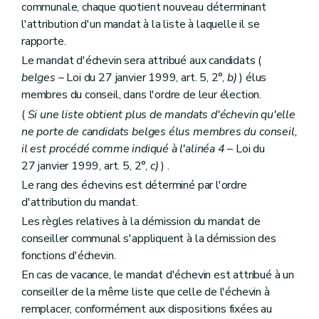
communale, chaque quotient nouveau déterminant
Art. 202
Art. 203
l'attribution d'un mandat à la liste à laquelle il se
Art. 204
rapporte.
Art. 205
Le mandat d'échevin sera attribué aux candidats (
Art. 206
Art. 207
belges
– Loi du 27 janvier 1999, art. 5, 2°,
b)
) élus
Art. 208
membres du conseil, dans l'ordre de leur élection.
Art. 209
(
Si une liste obtient plus de mandats d'échevin qu'elle
Art. 210 à 214
Art. 215
ne porte de candidats belges élus membres du conseil,
Section 4
Dispositions communes aux membres de la police urbaine ou de la police rurale
il est procédé comme indiqué à l'alinéa 4
– Loi du
Art. 216
27 janvier 1999, art. 5, 2°,
c)
) .
Art. 217
Art. 218 à 220
Le rang des échevins est déterminé par l'ordre
Chapitre IV
Dispositions diverses
d'attribution du mandat.
Art. 221
Les règles relatives à la démission du mandat de
Art. 222 et 223
Art. 223
bis
conseiller communal s'appliquent à la démission des
Art. 224
fonctions d'échevin.
Art. 225
En cas de vacance, le mandat d'échevin est attribué à un
Art. 226
Art. 226
bis
conseiller de la même liste que celle de l'échevin à
Art. 227
remplacer, conformément aux dispositions fixées au