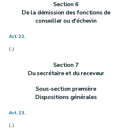
Section 6
Art. 330 à 333
Chapitre II
Réunions, discussions et décisions des conseils de district
De la démission des fonctions de
Art. 334 et 335
conseiller ou d'échevin
Chapitre III
Réunions, délibérations et décisions du bureau
Art. 336
Chapitre IV
Dispositions applicables aux actes des autorités de district
Art. 22.
Art. 337 et 338
Chapitre V
Compétences
Art. 339 à 351
(...)
Section 7
Du secrétaire et du receveur
Sous-section première
Dispositions générales
Art. 23.
(...)