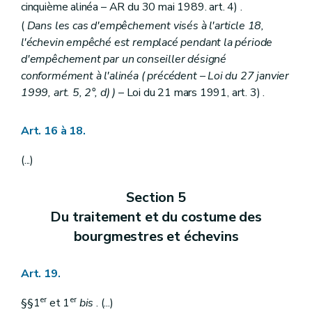
Art. 227
bis
cinquième alinéa – AR du 30 mai 1989. art. 4) .
Art. 228
(
Dans les cas d'empêchement visés à l'article 18,
Art. 229
Art. 230
l'échevin empêché est remplacé pendant la période
Titre V
Des biens et revenus de la commune
d'empêchement par un conseiller désigné
Chapitre premier
Des donations et des legs à la commune
conformément à l'alinéa (
précédent
– Loi du 27 janvier
Art. 231
Chapitre II
Des contrats
1999, art. 5, 2°,
d)
)
– Loi du 21 mars 1991, art. 3) .
Art. 232 à 234
Art. 235
Art. 16 à 18.
Art. 236
Art. 237
Titre VI
Du budget et des comptes
(...)
Chapitre premier
Dispositions communes
Art. 238 et 239
Section 5
Art. 240
Art. 241
Du traitement et du costume des
Art. 242 à 243
bourgmestres et échevins
Art. 244
Art. 245
Art. 246
Art. 19.
Art. 247
Art. 248
er
er
§§1
et 1
bis
. (...)
Art. 249