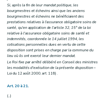
Chapitre III
Des sanctions disciplinaires
Si, après la fin de leur mandat politique, les
Art. 283 à 286
Chapitre IV
De l'autorité compétente
bourgmestres et échevins ainsi que les anciens
Section première
Dispositions générales
bourgmestres et échevins ne bénéficiaient des
Art. 287
prestations relatives à l'assurance obligatoire soins de
Art. 288
santé, qu'en application de l'article 32, 15° de la loi
Section 2
Dispositions relatives à la police
Art. s 289 à 297
relative à l'assurance obligatoire soins de santé et
Section 3
Disposition relative au receveur régional
indemnités, coordonnée le 14 juillet 1994, les
Art. 298
cotisations personnelles dues en vertu de cette
Chapitre V
De la procédure
disposition sont prises en charge par la commune du
Art. 299 à 308
Chapitre VI
De la radiation de la sanction disciplinaire
lieu où ils ont exercé leur dernier mandat.
Art. 309
Le Roi fixe par arrêté délibéré en Conseil des ministres
Chapitre VII
De la suspension préventive
les modalités d'exécution de la présente disposition
–
Art. 310 à 316
Chapitre VIII
De la prescription de l'action disciplinaire
Loi du 12 août 2000, art. 118) .
Art. 317
Titre XV
De la consultation populaire communale
Art. 318 à 329
Art. 20 à 21.
Titre XV
bis
De l'assurance en responsabilité civile des communes
Art. 329
bis
(...)
Titre XVI
Les organes territoriaux intracommunaux visés à l'article 41 de la Constitution
Chapitre premier
L'administration du district