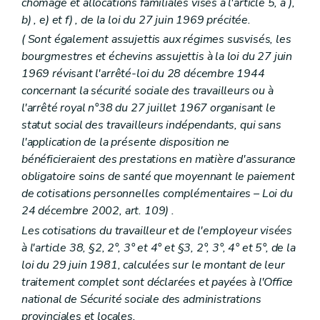
chômage et allocations familiales visés à l'article 5,
a
),
Art. 268
b)
,
e)
et
f)
, de la loi du 27 juin 1969 précitée.
Art. 269
Titre VIII
Des actions judiciaires
(
Sont également assujettis aux régimes susvisés, les
Art. 270
bourgmestres et échevins assujettis à la loi du 27 juin
Art. 271
1969 révisant l'arrêté-loi du 28 décembre 1944
Art. 271
bis
et 271
ter
concernant la sécurité sociale des travailleurs ou à
Titre IX
Des délimitations
Art. 272 et 273
l'arrêté royal n°38 du 27 juillet 1967 organisant le
Titre X
De la voirie communale
statut social des travailleurs indépendants, qui sans
Art. 274
l'application de la présente disposition ne
Titre XI
Du nom
bénéficieraient des prestations en matière d'assurance
Art. 275
Titre XII
Des établissements publics
obligatoire soins de santé que moyennant le paiement
Art. 276 à 278
de cotisations personnelles complémentaires
– Loi du
Titre XIII
Dispositions particulières relatives aux communes de la Région de Bruxelles-Capitale
24 décembre 2002, art. 109) .
Art. 279
Art. 280
Les cotisations du travailleur et de l'employeur visées
Art. 280
bis
à l'article 38, §2, 2°, 3° et 4° et §3, 2°, 3°, 4° et 5°, de la
Titre XIV
Du régime disciplinaire
loi du 29 juin 1981, calculées sur le montant de leur
Chapitre premier
Du champ d'application
traitement complet sont déclarées et payées à l'Office
Art. 281
Chapitre II
Des faits répréhensibles
national de Sécurité sociale des administrations
Art. 282
provinciales et locales.