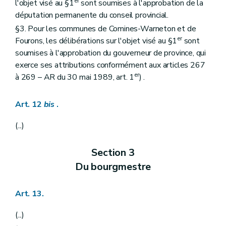
er
l'objet visé au §1
sont soumises à l'approbation de la
Art. 119
bis
députation permanente du conseil provincial.
Art. 119
ter
Art. 120
§3. Pour les communes de Comines-Warneton et de
Art. 120
bis
er
Fourons, les délibérations sur l'objet visé au §1
sont
Art. 121
soumises à l'approbation du gouverneur de province, qui
Art. 122
exerce ses attributions conformément aux articles 267
Chapitre II
Des attributions du collège des bourgmestre et échevins
Art. 123
er
à 269 – AR du 30 mai 1989, art. 1
) .
Art. 124
Art. 125
Art. 126
Art. 12
bis
.
Art. 127
Art. 128
(...)
Art. 129
Art. 130
Section 3
Art. 131
Art. 132
Du bourgmestre
Chapitre III
Des attributions du bourgmestre
Art. 133
Art. 133
bis
Art. 13.
Art. 134
Art. 134
bis
(...)
Art. 134
ter