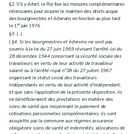
Art. 250
§2. S'il y échet, le Roi fixe les mesures complémentaires
Art. 251
nécessaires pour assurer le maintien des droits acquis
Chapitre II
De l'équilibre budgétaire
des bourgmestres et échevins en fonction au plus tard
Art. 252 et 253
er
Art. 254
le 1
juin 1976.
Chapitre III
Des charges et dépenses communales
§3. (...)
Art. 255
(
§4. Si les bourgmestres et échevins ne sont pas
Art. 256
Art. 257
soumis à la loi du 27 juin 1969 révisant l'arrêté-loi du
Art. 257
bis
28 décembre 1944 concernant la sécurité sociale des
Art. 258
travailleurs en vertu de leur activité de travailleur
Chapitre IV
Des recettes communales
Art. 259 et 260
salarié ou à l'arrêté royal n°38 du 27 juillet 1967
Chapitre V
(
Des régies communales et des régies communales autonomes
organisant le statut social des travailleurs
Art. 261
indépendants en vertu de leur activité d'indépendant,
Art. 262 à 263
novies
et que sans l'application de la présente disposition, ils
Art. 263
decies
Titre VII
De la tutelle
ne bénéficieraient des prestations en matière des
Chapitre premier
Dispositions générales
soins de santé que moyennant le paiement de
Art. 264
cotisations personnelles complémentaires, ils sont
Art. 265
assujettis par la commune aux régimes assurance
Art. 266
Chapitre II
(
Dispositions relatives à la tutelle sur certains actes des autorités communales de Comines-Warneton et de Fourons
obligatoire soins de santé et indemnités, allocations de
Art. 267