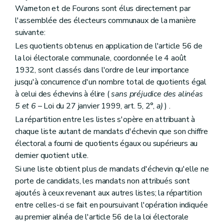
Chapitre premier
Dispositions générales
Warneton et de Fourons sont élus directement par
Art. 170
l'assemblée des électeurs communaux de la manière
Art. 171
Art. 171
bis
suivante:
Chapitre II
Des missions de la police communale
Les quotients obtenus en application de l'article 56 de
Section première
Des missions de police administrative
la loi électorale communale, coordonnée le 4 août
Art. 172
Art. 172
bis
1932, sont classés dans l'ordre de leur importance
Art. 173 et 174
jusqu'à concurrence d'un nombre total de quotients égal
Art. 175
à celui des échevins à élire (
sans préjudice des alinéas
Art. 176 à 188
5 et 6
– Loi du 27 janvier 1999, art. 5, 2°,
a)
) .
Chapitre III
Du personnel de la police communale
Section première
Dispositiolns générales
La répartition entre les listes s'opère en attribuant à
Art. 189
chaque liste autant de mandats d'échevin que son chiffre
Section 2
De la police urbaine
électoral a fourni de quotients égaux ou supérieurs au
Art. 190
Art. 191
dernier quotient utile.
Art. 192
Si une liste obtient plus de mandats d'échevin qu'elle ne
Art. 193
porte de candidats, les mandats non attribués sont
Art. 194
Art. 195
ajoutés à ceux revenant aux autres listes; la répartition
Art. 196 à 200
entre celles-ci se fait en poursuivant l'opération indiquée
Section 3
De la police rurale
au premier alinéa de l'article 56 de la loi électorale
Art. 201