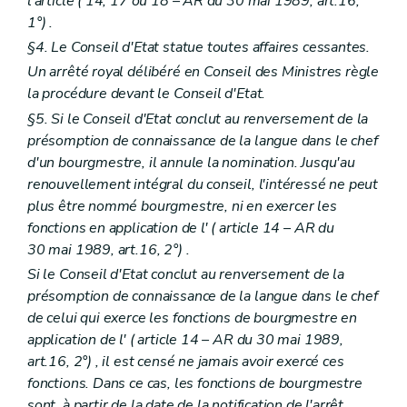
l'article (
14, 17 ou 18
– AR du 30 mai 1989, art.16,
1°) .
§4. Le Conseil d'Etat statue toutes affaires cessantes.
Un arrêté royal délibéré en Conseil des Ministres règle
la procédure devant le Conseil d'Etat.
§5. Si le Conseil d'Etat conclut au renversement de la
présomption de connaissance de la langue dans le chef
d'un bourgmestre, il annule la nomination. Jusqu'au
renouvellement intégral du conseil, l'intéressé ne peut
plus être nommé bourgmestre, ni en exercer les
fonctions en application de l' (
article 14
– AR du
30 mai 1989, art.16, 2°) .
Si le Conseil d'Etat conclut au renversement de la
présomption de connaissance de la langue dans le chef
de celui qui exerce les fonctions de bourgmestre en
application de l' (
article 14
– AR du 30 mai 1989,
art.16, 2°) , il est censé ne jamais avoir exercé ces
fonctions. Dans ce cas, les fonctions de bourgmestre
sont, à partir de la date de la notification de l'arrêt,