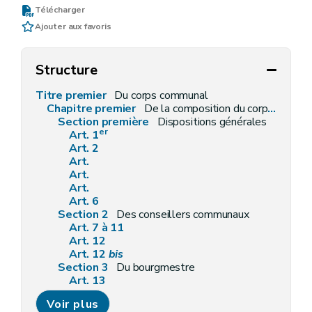
Télécharger
Ajouter aux favoris
Structure
Titre premier
Du corps communal
Chapitre premier
De la composition du corps communal
Section première
Dispositions générales
er
Art. 1
Art. 2
Art.
Art.
Art.
Art. 6
Section 2
Des conseillers communaux
Art. 7 à 11
Art. 12
Art. 12
bis
Section 3
Du bourgmestre
Art. 13
Art. 14
Voir plus
Art. 14
bis