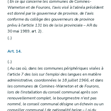
(
En ce qui concerne les communes de Comines-
Art. 134
quater
Chapitre IV
Des attributions des communes en général
Warneton et de Fourons, l'avis visé à l'alinéa précédent
Art. 135
est donné par le gouverneur de province, de l'avis
Chapitre V
Loi du 27 mai 1989, art. 2, §3, al.2). - Du receveur
conforme du collège des gouverneurs de province
Section première
Dispositions applicables à tous les receveurs
Art. 136 à 139
prévu à l'article 131
bis
de la loi provinciale
– AR du
Section 2
Dispositions relatives au receveur régional
30 mai 1989, art. 2) .
Art. 140 à 142
(...)
Titre III
Du personnel
Chapitre premier
Dispositions générales
Art. 143
Art. 14.
Art. 144
Art. 144
bis
(...)
Chapitre II
Du statut administratif et pécuniaire
Art. 145
(
Au cas où, dans les communes périphériques visées à
Art. 146
l'article 7 des lois sur l'emploi des langues en matière
Art. 147
administrative, coordonnées le 18 juillet 1966, et dans
Art. 148
Chapitre III
De la nomination
les communes de Comines-Warneton et de Fourons,
Art. 149
lors de l'installation du conseil communal après son
Chapitre IV
(De la discipline du personnel enseignant – Loi du 24 mai 1991, art. 2, 10°
renouvellement complet, le bourgmestre n'est pas
Art. 150
nommé, le conseil communal désigne un échevin ou un
Art. 151
Art. 152
conseiller communal (
de nationalité belge
– Loi du