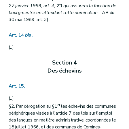
Chapitre IV
bis
(
Des interdictions
– Loi du 24 mai 1991, art. 2, 17°)
27 janvier 1999, art. 4, 2°) qui assurera la fonction de
Art. 153
bourgmestre en attendant cette nomination
– AR du
Chapitre V
Du personnel de l'état civil
30 mai 1989, art. 3) .
Art. 154
Art. 155
Chapitre VI
Des pensions
Art. 14
bis
.
Art. 156
Art. 157
(...)
Art. 158
Art. 159
Art. 160
Section 4
Art. 161
Art. 161
bis
Des échevins
Art. 161
ter
Art. 162
Art. 163
Art. 15.
Art. 164
Art. 165
(...)
Art. 166
er
§2. Par dérogation au §1
les échevins des communes
Art. 167
périphériques visées à l'article 7 des lois sur l'emploi
Art. 168
Art. 169
des langues en matière administrative, coordonnées le
Titre IV
De la police communale
18 juillet 1966, et des communes de Comines-