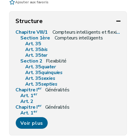
Ajouter aux favoris
Structure
Chapitre VIII/1
Compteurs intelligents et flexibilité
Section 1ère
Compteurs intelligents
Art. 35
Art. 35
bis
Art. 35
ter
Section 2
Flexibilité
Art. 35
quater
Art. 35
quinquies
Art. 35
sexies
Art. 35
septies
er
Chapitre I
Généralités
er
Art. 1
Art. 2
er
Chapitre I
Généralités
er
Art. 1
Art. 2
Voir plus
Chapitre II
Désignation des gestionnaires de réseaux
Art. 3