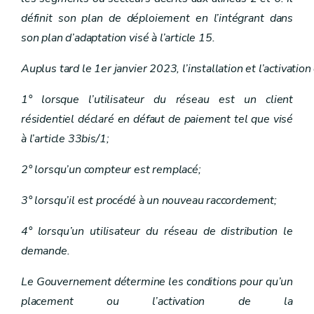
Art. 14
définit son plan de déploiement en l’intégrant dans
Art. 15
Art. 16
son plan d’adaptation visé à l’article 15.
Chapitre III
Gestion des réseaux
Art. 11
Auplus tard le 1er janvier 2023, l’installation et l’activ
Art. 12
Art. 13
Art. 14
1° lorsque l’utilisateur du réseau est un client
Art. 15
résidentiel déclaré en défaut de paiement tel que visé
Art. 16
Chapitre IV
Droits et obligations du gestionnaire de réseau
à l’article 33bis/1;
Art. 17
Section première
Notification et permission de voirie
2° lorsqu’un compteur est remplacé;
Art. 18
Art. 19
3° lorsqu’il est procédé à un nouveau raccordement;
Art. 20
Section 2
Déclaration d'utilité publique
4° lorsqu’un utilisateur du réseau de distribution le
Art. 21
Art. 22
demande.
Art. 23
Art. 24
Le Gouvernement détermine les conditions pour qu’un
Art. 25
Chapitre IV
Droits et obligations du gestionnaire de réseau
placement ou l’activation de la
Art. 17