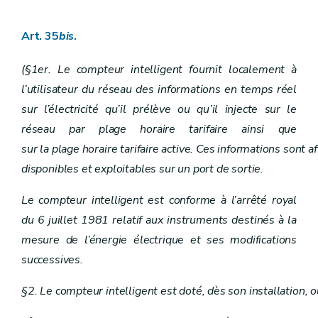
Chapitre XII
Comité « Energie »
Art. 51
Chapitre XIII
Sanctions
Art. 35
bis
.
Art. 52
Art. 53
(§1er. Le compteur intelligent fournit localement à
Art. 54
Chapitre XIV
Dispositions transitoires et entrée en vigueur
l’utilisateur du réseau des informations en temps réel
Art. 55
sur l’électricité qu’il prélève ou qu’il injecte sur le
Art. 56
Art. 57
réseau par plage horaire tarifaire ainsi que
Art. 58
sur la plage horaire tarifaire active. Ces informations sont 
Art. 59
Art. 60
disponibles et exploitables sur un port de sortie.
Art. 61
Art. 62
Le compteur intelligent est conforme à l’arrêté royal
Art. 63
du 6 juillet 1981 relatif aux instruments destinés à la
mesure de l’énergie électrique et ses modifications
successives.
§2. Le compteur intelligent est doté, dès son installation, 