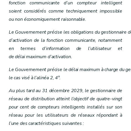
fonction communicante d’un compteur intelligent
Section première
Notification et permission de voirie
Art. 18
soient considérés comme techniquement impossible
Art. 19
ou non économiquement raisonnable.
Art. 20
Section 2
Déclaration d'utilité publique
Le Gouvernement précise les obligations du gestionnaire de
Art. 21
Art. 22
d’activation de la fonction communicante, notamment
Art. 23
en termes d’information de l’utilisateur et
Art. 24
Art. 25
de délai maximum d’activation.
Chapitre V
Accès aux réseaux
Art. 26
Le Gouvernement précise le délai maximum à charge du gest
Art. 27
Art. 28
le cas visé à l’alinéa 2, 4°.
Art. 29
Chapitre V
Accès aux réseaux
Au plus tard au 31 décembre 2029, le gestionnaire de
Art. 26
réseau de distribution atteint l’objectif de quatre-vingt
Art. 27
Art. 28
pour cent de compteurs intelligents installés sur son
Art. 29
réseau pour les utilisateurs de réseaux répondant à
Chapitre VI
Fournisseurs et intermédiaires
Art. 30
l’une des caractéristiques suivantes :
Art. 31