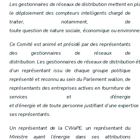
Chapitre IX
Certification des sites de production d'électricité à partir de sources d'énergie renouvelables et/ou de cogénération
Les gestionnaires de réseaux de distribution mettent en pl
Art. 36
le déploiement des compteurs intelligents chargé de
Chapitre XI
Commission wallonne pour l'énergie
Art. 43
traiter, notamment, de
Art. 44
toute question de nature sociale, économique ou environn
Art. 45
Art. 46
Ce Comité est animé et présidé par des représentants
Art. 47
Art. 48
des gestionnaires de réseaux de
Art. 49
distribution. Les gestionnaires de réseaux de distribution
Art. 50
Chapitre
IX
bis
.
Labellisation de l'électricité produite à partir de sources d'énergie renouvelables et/ou de cogénération à haut rendement
d’un représentant issu de chaque groupe politique
Art.
36
bis
représenté et reconnu au sein du Parlement wallon, de
Art.
36
ter
Art.
36
quater
représentants des entreprises actives en fourniture de
Chapitre XII
Comité « Energie »
services et d’énergie
Art. 51
Chapitre X
Promotion des sources d'énergie renouvelables et de la cogénération de qualité
et d’énergie et de toute personne justifiant d’une expertis
Art. 37
ses représentants.
Art. 38
Art. 39
Un représentant de la CWaPE, un représentant du
Art. 40
Art. 41
Ministre ayant l’énergie dans ses attributions