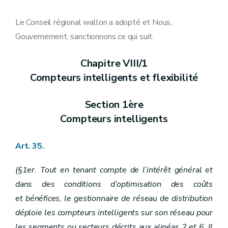
Section première
Gestionnaire du réseau de transport local
Art. 4
Section 2
Gestionnaires des réseaux de distribution
Le Conseil régional wallon a adopté et Nous,
Art. 5
Gouvernement, sanctionnons ce qui suit:
Art. 6
Art. 7
Art. 8
Chapitre VIII/1
Art. 9
Compteurs intelligents et flexibilité
Art. 10
Chapitre II
Désignation des gestionnaires de réseaux
Art. 3
Section 1ère
Section première
Gestionnaire du réseau de transport local
Art. 4
Compteurs intelligents
Section 2
Gestionnaires des réseaux de distribution
Art. 5
Art. 6
Art. 35.
Art. 7
Art. 8
(§1er. Tout en tenant compte de l’intérêt général et
Art. 9
Art. 10
dans des conditions d’optimisation des coûts
Chapitre III
Gestion des réseaux
et bénéfices, le gestionnaire de réseau de distribution
Art. 11
Art. 12
déploie les compteurs intelligents sur son réseau pour
Art. 13
les segments ou secteurs décrits aux alinéas 2 et 6. Il