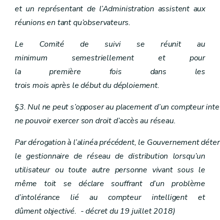
Art. 42
et un représentant de l’Administration assistent aux
Chapitre XIII
Sanctions
Art. 52
réunions en tant qu’observateurs.
Art. 53
Art. 54
Le Comité de suivi se réunit au
Chapitre XI
Commission wallonne pour l'énergie
Art. 43
minimum semestriellement et pour
Art. 44
la première fois dans les
Art. 45
Art. 46
trois mois après le début du déploiement.
Art. 47
Art. 48
§3. Nul ne peut s’opposer au placement d’un compteur inte
Art. 49
ne pouvoir exercer son droit d’accès au réseau.
Art. 50
Chapitre XIV
Dispositions transitoires et entrée en vigueur
Art. 55
Par dérogation à l’alinéa précédent, le Gouvernement déte
Art. 56
le gestionnaire de réseau de distribution lorsqu’un
Art. 57
Art. 58
utilisateur ou toute autre personne vivant sous le
Art. 59
même toit se déclare souffrant d’un problème
Art. 60
Art. 61
d’intolérance lié au compteur intelligent et
Art. 62
dûment objectivé. - décret du 19 juillet 2018)
Art. 63