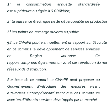
Art. 32
1° la consommation annuelle standardisée
Chapitre VI
Fournisseurs et intermédiaires
Art. 30
est supérieure ou égale à 6 000kWh;
Art. 31
Art. 32
2° la puissance électrique nette développable de productio
Chapitre VII
Clients protégés
Art. 33
3° les points de recharge ouverts au public.
Chapitre VII
Clients protégés
Art. 33
Chapitre VIII
Obligations de service public
§2. La CWaPE publie annuellement un rapport sur l’évoluti
Art. 34
en ce compris le développement de services annexes
Art. 35
Chapitre VIII
Obligations de service public
en Région wallonne. Ce
Art. 34
rapport comprend également un volet sur l’évolution du nom
Art. 35
Chapitre IX
Production d'électricité à partir de sources d'énergie renouvelables et de cogénération de qualité
réseaux de distribution.
Art. 36
Chapitre X
Promotion des sources d'énergie renouvelables et de la cogénération de qualité
Sur base de ce rapport, la CWaPE peut proposer au
Art. 37
Gouvernement d’introduire des mesures visant
Art. 38
Art. 39
à favoriser l’interopérabilité technique des compteurs
Art. 40
avec les différents services développés par le marché.
Art. 41
Art. 42