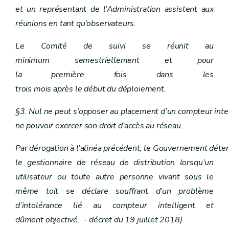
Art.
51
octies
et un représentant de l’Administration assistent aux
Chapitre XIII
Sanctions
Art. 52
réunions en tant qu’observateurs.
Art. 53
Art.
53
bis
Le Comité de suivi se réunit au
Art.
53
ter
Art.
53
quater
minimum semestriellement et pour
Art.
53
quinquies
la première fois dans les
Art.
53
sexies
Art.
53
septies
trois mois après le début du déploiement.
Art. 54
Chapitre XIV
Dispositions transitoires et entrée en vigueur
§3. Nul ne peut s’opposer au placement d’un compteur inte
Art. 55
ne pouvoir exercer son droit d’accès au réseau.
Art. 56
Art. 57
Art. 58
Par dérogation à l’alinéa précédent, le Gouvernement déte
Art. 59
le gestionnaire de réseau de distribution lorsqu’un
Art. 60
Art. 61
utilisateur ou toute autre personne vivant sous le
Art. 62
même toit se déclare souffrant d’un problème
Art. 63
d’intolérance lié au compteur intelligent et
dûment objectivé. - décret du 19 juillet 2018)