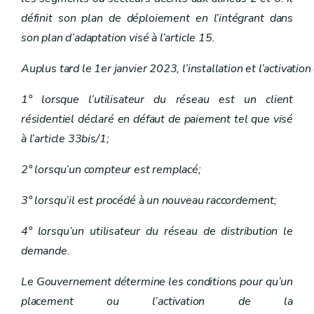
Art. 20
définit son plan de déploiement en l’intégrant dans
Section 2
Droits du gestionnaire de réseau sur les propriétés privées
re
Sous-section
1
Placement de lignes électriques aériennes
son plan d’adaptation visé à l’article 15.
Art.
20
bis
Sous-section
2
Déclaration d'utilité publique
Auplus tard le 1er janvier 2023, l’installation et l’activ
Art. 21
Art. 22
Art. 23
1° lorsque l’utilisateur du réseau est un client
Art. 24
résidentiel déclaré en défaut de paiement tel que visé
Art. 25
Section
3
Obligations d'indemnisation
à l’article 33bis/1;
re
Sous-section
1
Indemnisation due pour une interruption prolongée de fourniture
Art.
25
bis
2° lorsqu’un compteur est remplacé;
Sous-section
2
Indemnisation due suite à une erreur administrative, un retard de raccordement ou un retard du guichet unique
Art.
25
ter
3° lorsqu’il est procédé à un nouveau raccordement;
Art.
25
quater
Sous-section
3
Indemnisation des dommages causés par l'interruption, la non-conformité ou l'irrégularité de la fourniture
4° lorsqu’un utilisateur du réseau de distribution le
Art.
25
quinquies
Art.
25
sexies
demande.
Sous-section
4
Indemnisation due pour les dommages causés par les travaux
Art.
25
septies
Le Gouvernement détermine les conditions pour qu’un
Sous-section
5
Indemnisation due pour les dommages causés par les travaux
Art.
25
octies
placement ou l’activation de la
Chapitre V
Accès aux réseaux