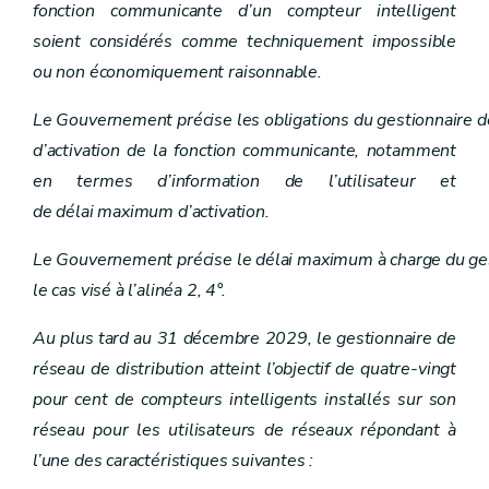
fonction communicante d’un compteur intelligent
Art. 26
Art. 27
soient considérés comme techniquement impossible
Art. 28
ou non économiquement raisonnable.
Art. 29
Chapitre V
Accès aux réseaux
Le Gouvernement précise les obligations du gestionnaire de
Art. 26
Art. 27
d’activation de la fonction communicante, notamment
Art. 28
en termes d’information de l’utilisateur et
Art. 29
Chapitre VI
Fournisseurs et intermédiaires
de délai maximum d’activation.
Art. 30
Art. 31
Le Gouvernement précise le délai maximum à charge du gest
Art.
31
bis
Art.
31
ter
le cas visé à l’alinéa 2, 4°.
Art.
31
quater
Art. 32
Au plus tard au 31 décembre 2029, le gestionnaire de
Chapitre VII
Dispositions à caractère social
re
réseau de distribution atteint l’objectif de quatre-vingt
Section 1
Clients protégés
Art. 33
pour cent de compteurs intelligents installés sur son
Art.
33
bis
réseau pour les utilisateurs de réseaux répondant à
Section
2
Commissions locales pour l'énergie
Art.
33
ter
l’une des caractéristiques suivantes :
Section
3
Guidance sociale énergétique