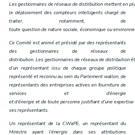
Art. 44
Les gestionnaires de réseaux de distribution mettent en pl
Art. 45
le déploiement des compteurs intelligents chargé de
Art. 46
Art. 47
traiter, notamment, de
Art.
47
bis
toute question de nature sociale, économique ou environn
Art.
47
ter
Chapitre
XI
bis
Règlement des différends
Ce Comité est animé et présidé par des représentants
Art.
48
Art.
49
des gestionnaires de réseaux de
Art.
49
bis
distribution. Les gestionnaires de réseaux de distribution
Art. 50
Chapitre XII
Conseil général
d’un représentant issu de chaque groupe politique
Art. 51
représenté et reconnu au sein du Parlement wallon, de
Chapitre
XII
bis
Fonds énergie (...)
Art.
51
bis
représentants des entreprises actives en fourniture de
Art.
51
ter
services et d’énergie
Chapitre
XII
ter
Redevance de raccordement
re
Section
1
Fait générateur, assiette, redevable et taux
et d’énergie et de toute personne justifiant d’une expertis
Art.
51
quater
ses représentants.
Art.
51
quinquies
Art.
51
sexies
Un représentant de la CWaPE, un représentant du
Section
2
Paiement et recouvrement
Art.
51
septies
Ministre ayant l’énergie dans ses attributions