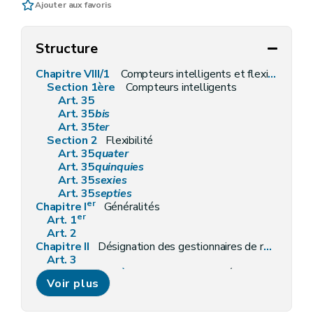
Ajouter aux favoris
Structure
Chapitre VIII/1
Compteurs intelligents et flexibilité
Section 1ère
Compteurs intelligents
Art. 35
Art. 35
bis
Art. 35
ter
Section 2
Flexibilité
Art. 35
quater
Art. 35
quinquies
Art. 35
sexies
Art. 35
septies
er
Chapitre I
Généralités
er
Art. 1
Art. 2
Chapitre II
Désignation des gestionnaires de réseaux
Art. 3
Section première
Gestionnaire du réseau de transport local
Voir plus
Art. 4
Section 2
Gestionnaires des réseaux de distribution