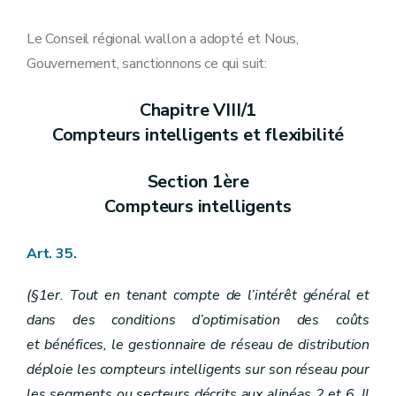
Art. 5
Art. 6
Art. 7
Le Conseil régional wallon a adopté et Nous,
Art.
7
bis
Gouvernement, sanctionnons ce qui suit:
Art. 8
Art. 9
Art. 10
Chapitre VIII/1
Art.
10
bis
Compteurs intelligents et flexibilité
Chapitre III
Gestion des réseaux
Art. 11
Art. 12
Section 1ère
Art. 13
Art. 14
Compteurs intelligents
Art. 15
Art.
15
bis
Art.
15
ter
Art. 35.
Art.
15
quater
Art. 16
(§1er. Tout en tenant compte de l’intérêt général et
Art.
16
bis
Chapitre IV
Droits et obligations du gestionnaire de réseau
dans des conditions d’optimisation des coûts
Art. 17
et bénéfices, le gestionnaire de réseau de distribution
Section première
Droits et obligations du gestionnaire de réseau sur le domaine public
Art. 18
déploie les compteurs intelligents sur son réseau pour
Art. 19
les segments ou secteurs décrits aux alinéas 2 et 6. Il