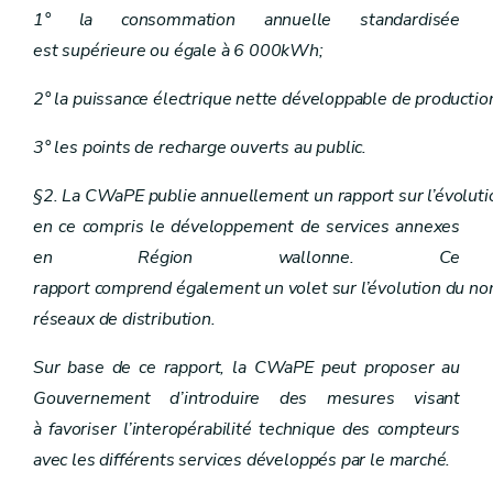
Art.
33
quater
1° la consommation annuelle standardisée
Section
4
Plans d'action préventive en matière d'énergie
Art.
33
quinquies
est supérieure ou égale à 6 000kWh;
Chapitre VIII
Obligations de service public
Art. 34
2° la puissance électrique nette développable de productio
Art.
34
bis
Art.
34
ter
3° les points de recharge ouverts au public.
Art. 35
Chapitre IX
Certification des sites de production d'électricité à partir de sources d'énergie renouvelables et/ou de cogénération
Art. 36
§2. La CWaPE publie annuellement un rapport sur l’évoluti
Chapitre IXbis
Labellisation de l'électricité produite à partir de sources d'énergie renouvelables et/ou de cogénération à haut rendement (Décret du 4 octobre 2007, art. 8)
en ce compris le développement de services annexes
Art. 36bis
Art. 36ter
en Région wallonne. Ce
Art. 36quater
rapport comprend également un volet sur l’évolution du nom
Chapitre X
Promotion des sources d'énergie renouvelables et de la cogénération de qualité
Art. 37
réseaux de distribution.
Art. 38
Art. 39
Sur base de ce rapport, la CWaPE peut proposer au
Art. 40
Gouvernement d’introduire des mesures visant
Art. 41
Art. 42
à favoriser l’interopérabilité technique des compteurs
Chapitre XI
Commission wallonne pour l'énergie
avec les différents services développés par le marché.
Art. 43
Art.
43
bis