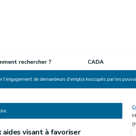
mment rechercher ?
CADA
C
ble.
M
(
 aides visant à favoriser