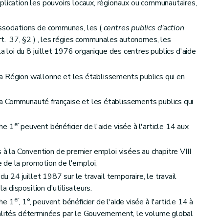
plication les pouvoirs locaux, régionaux ou communautaires,
ses
associations de communes, les (
centres publics d'action
etites et moyennes entreprises et les spin-off
– Décret du 15 février 2007, art. 2)
rt. 37, §2 ) , les régies communales autonomes, les
la loi du 8 juillet 1976 organique des centres publics d'aide
a Région wallonne et les établissements publics qui en
a Communauté française et les établissements publics qui
er
he 1
peuvent bénéficier de l'aide visée à l'article 14 aux
s à la Convention de premier emploi visées au chapitre VIII
 de la promotion de l'emploi;
du 24 juillet 1987 sur le travail temporaire, le travail
la disposition d'utilisateurs.
er
he 1
, 1°, peuvent bénéficier de l'aide visée à l'article 14 à
dalités déterminées par le Gouvernement, le volume global