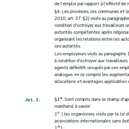
Art. 29
de l'emploi par rapport à l'effectif de 
Art. 30
§4. Les provinces, les communes et l
Art. 31
2010, art. 37, §2) visés au paragraph
condition d'octroyer aux travailleurs 
Chapitre V
Procédure
autorités compétentes après négociat
Art. 32
organisant les relations entre les aut
Chapitre VI
Contrôle et sanctions
ces autorités.
Art. 33
Les employeurs visés au paragraphe 
Art. 34
à condition d'octroyer aux travailleur
Chapitre VII
Dispositions abrogatoires
agents définitifs occupés par ces emp
analogue, en ce compris les augmenta
Art. 35
allocations et avantages applicables
Art. 36
Art. 37
Art. 38
er
§1
. Sont compris dans le champ d'a
Art. 3.
marchand, à savoir:
Art. 39
1° (
les organismes visés par la loi d
Art. 40
associations internationales sans but 
Chapitre VIII
Dispositions transitoires
er
1
) ;