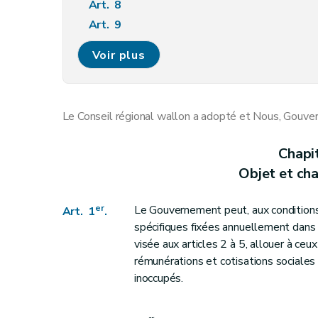
Art. 8
Art. 9
Art. 10
Voir plus
Art. 11
Art. 12
Art. 13
Le Conseil régional wallon a adopté et Nous, Gouver
Chapitre II
Modalités d'octroi et liquidation de l
Art. 14
Chapi
Section première
Les pouvoirs locaux
Objet et ch
Art. 15
Section 2
Les pouvoirs publics régionaux et
er
Le Gouvernement peut, aux conditions
Art. 1
.
Art. 16
spécifiques fixées annuellement dans
Section 3
Les employeurs du non marchand
visée aux articles 2 à 5, allouer à ceux
rémunérations et cotisations sociale
Art. 17
inoccupés.
Section 4
Les établissements d'enseigneme
Art. 18