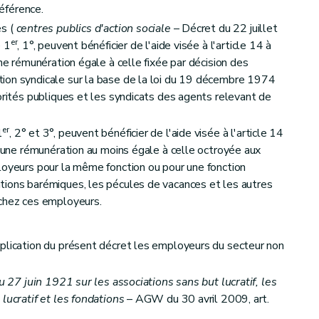
référence.
es (
centres publics d'action sociale
– Décret du 22 juillet
er
e 1
, 1°, peuvent bénéficier de l'aide visée à l'article 14 à
une rémunération égale à celle fixée par décision des
ion syndicale sur la base de la loi du 19 décembre 1974
orités publiques et les syndicats des agents relevant de
er
1
, 2° et 3°, peuvent bénéficier de l'aide visée à l'article 14
s une rémunération au moins égale à celle octroyée aux
loyeurs pour la même fonction ou pour une fonction
tions barémiques, les pécules de vacances et les autres
 chez ces employeurs.
pplication du présent décret les employeurs du secteur non
u 27 juin 1921 sur les associations sans but lucratif, les
lucratif et les fondations
– AGW du 30 avril 2009, art.