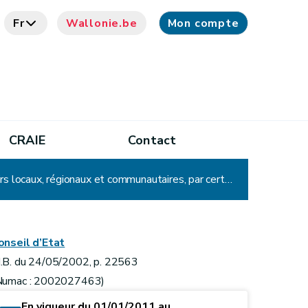
Fr
Wallonie.be
Mon compte
CRAIE
Contact
Décret relatif aux aides visant à favoriser l'engagement de demandeurs d'emploi inoccupés par les pouvoirs locaux, régionaux et communautaires, par certains employeurs du secteur non marchand, de l'enseignement (APE)
onseil d’Etat
.B. du 24/05/2002, p. 22563
Numac : 2002027463)
En vigueur du 01/01/2011 au