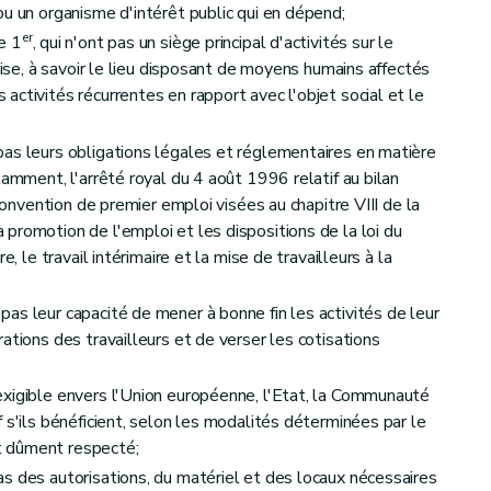
ou un organisme d'intérêt public qui en dépend;
er
e 1
, qui n'ont pas un siège principal d'activités sur le
çaise, à savoir le lieu disposant de moyens humains affectés
ctivités récurrentes en rapport avec l'objet social et le
as leurs obligations légales et réglementaires en matière
tamment, l'arrêté royal du 4 août 1996 relatif au bilan
 Convention de premier emploi visées au chapitre VIII de la
promotion de l'emploi et les dispositions de la loi du
e, le travail intérimaire et la mise de travailleurs à la
as leur capacité de mener à bonne fin les activités de leur
ations des travailleurs et de verser les cotisations
xigible envers l'Union européenne, l'Etat, la Communauté
 s'ils bénéficient, selon les modalités déterminées par le
t dûment respecté;
s des autorisations, du matériel et des locaux nécessaires