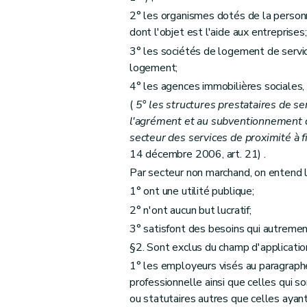
Art. 41
2° les organismes dotés de la personna
Art. 42
dont l'objet est l'aide aux entreprises;
Art. 43
3° les sociétés de logement de servic
Art. 44
logement;
Art. 45
4° les agences immobilières sociales,
Art. 46
(
5° les structures prestataires de s
Art. 47
l'agrément et au subventionnement d
secteur des services de proximité à fin
Art. 48
14 décembre 2006, art. 21) .
Art. 49
Par secteur non marchand, on entend le 
Chapitre IX
Dispositions finales
1° ont une utilité publique;
Art. 50
2° n'ont aucun but lucratif;
Art. 51
3° satisfont des besoins qui autremen
Art. 52
§2. Sont exclus du champ d'applicatio
1° les employeurs visés au paragraph
professionnelle ainsi que celles qui s
ou statutaires autres que celles ayant