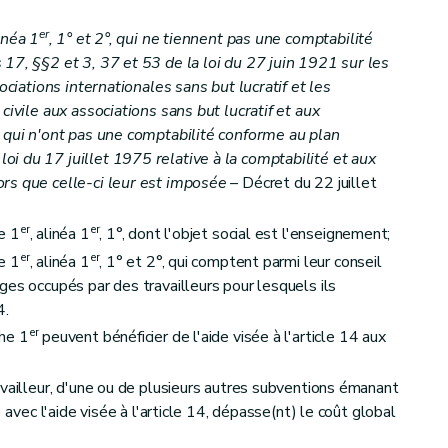
er
linéa 1
, 1° et 2°, qui ne tiennent pas une comptabilité
17, §§2 et 3, 37 et 53 de la loi du 27 juin 1921 sur les
ociations internationales sans but lucratif et les
civile aux associations sans but lucratif et aux
u qui n'ont pas une comptabilité conforme au plan
i du 17 juillet 1975 relative à la comptabilité et aux
rs que celle-ci leur est imposée
– Décret du 22 juillet
er
er
e 1
, alinéa 1
, 1°, dont l'objet social est l'enseignement;
er
er
e 1
, alinéa 1
, 1° et 2°, qui comptent parmi leur conseil
ges occupés par des travailleurs pour lesquels ils
4.
er
he 1
peuvent bénéficier de l'aide visée à l'article 14 aux
availleur, d'une ou de plusieurs autres subventions émanant
) avec l'aide visée à l'article 14, dépasse(nt) le coût global