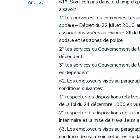
er
§1
. Sont compris dans le champ d'ap
Section 5
Les petites et moyennes entrepri
Art. 2.
à savoir:
Art. 19
1° les provinces, les communes, les 
Section 5
bis
Des emplois Jeunes dans les p
sociale
– Décret du 22 juillet 2010, a
Art. 19
bis
associations visées au chapitre XII de 
Section 6
Octroi et liquidation
sociale et les zones de police;
Art. 20
2° les services du Gouvernement de l
Art. 21
dépendent;
Art. 22
3° les services du Gouvernement de l
Art. 23
en dépendent.
§2. Les employeurs visés au paragrap
Art. 24
conditions suivantes:
Chapitre III
Commission interministérielle
1° respecter les dispositions relative
Art. 25
de la loi du 24 décembre 1999 en vue
Art. 26
2° respecter les dispositions de la loi 
Art. 27
intérimaire et la mise de travailleurs à 
Chapitre IV
Obligations des employeurs
§3. Les employeurs visés au paragrap
Art. 28
condition de maintenir, selon les mo