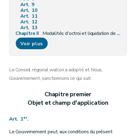
Art. 9
Art. 10
Art. 11
Art. 12
Art. 13
Chapitre II
Modalités d'octroi et liquidation de l'aide
Art. 14
Voir plus
Section première
Les pouvoirs locaux
Art. 15
Section 2
Les pouvoirs publics régionaux et communautaires
Art. 16
Section 3
Les employeurs du non marchand
Le Conseil régional wallon a adopté et Nous,
Art. 17
Gouvernement, sanctionnons ce qui suit:
Section 4
Les établissements d'enseignement
Art. 18
Section 5
Les petites et moyennes entreprises
Chapitre premier
Art. 19
Objet et champ d'application
Section
5
bis
Des emplois Jeunes dans les petites et moyennes entreprises et les spin-off
Art.
19
bis
Section 6
Octroi et liquidation
er
Art. 1
.
Art. 20
Art. 21
Art.
21 bis
Le Gouvernement peut, aux conditions du présent