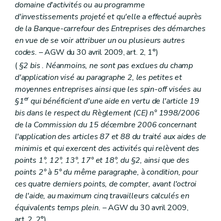
domaine d'activités ou au programme
d'investissements projeté et qu'elle a effectué auprès
de la Banque-carrefour des Entreprises des démarches
en vue de se voir attribuer un ou plusieurs autres
codes.
– AGW du 30 avril 2009, art. 2, 1°)
(
§2
bis
. Néanmoins, ne sont pas exclues du champ
d'application visé au paragraphe 2, les petites et
moyennes entreprises ainsi que les spin-off visées au
er
§1
qui bénéficient d'une aide en vertu de l'article 19
bis
dans le respect du Règlement (CE) n° 1998/2006
de la Commission du 15 décembre 2006 concernant
l'application des articles 87 et 88 du traité aux aides
de
minimis
et qui exercent des activités qui relèvent des
points 1°, 12°, 13°, 17° et 18°, du §2, ainsi que des
points 2° à 5° du même paragraphe, à condition, pour
ces quatre derniers points, de compter, avant l'octroi
de l'aide, au maximum cinq travailleurs calculés en
équivalents temps plein.
– AGW du 30 avril 2009,
art. 2, 2°)