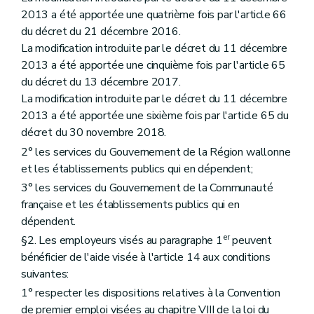
Chapitre VIII
Dispositions transitoires
2013 a été apportée une quatrième fois par l'article 66
Art. 41
du décret du 21 décembre 2016.
Art. 42
Art. 43
La modification introduite par le décret du 11 décembre
Art. 44
2013 a été apportée une cinquième fois par l'article 65
Art. 45
du décret du 13 décembre 2017.
Art. 46
La modification introduite par le décret du 11 décembre
Art. 47
Art. 48
2013 a été apportée une sixième fois par l'article 65 du
Art. 49
décret du 30 novembre 2018.
Chapitre IX
Dispositions finales
2° les services du Gouvernement de la Région wallonne
Art. 50
Art.
50
bis
et les établissements publics qui en dépendent;
Art. 51
3° les services du Gouvernement de la Communauté
Art.
50
bis
française et les établissements publics qui en
Art. 52
dépendent.
er
§2. Les employeurs visés au paragraphe 1
peuvent
bénéficier de l'aide visée à l'article 14 aux conditions
suivantes:
1° respecter les dispositions relatives à la Convention
de premier emploi visées au chapitre VIII de la loi du