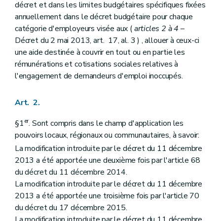
Art. 22
décret et dans les limites budgétaires spécifiques fixées
Art. 23
annuellement dans le décret budgétaire pour chaque
Art. 24
catégorie d'employeurs visée aux (
articles 2 à 4
–
Chapitre III
Commission interministérielle
Art. 25
Décret du 2 mai 2013, art. 17, al. 3 ) , allouer à ceux-ci
Art. 26
une aide destinée à couvrir en tout ou en partie les
Art. 27
rémunérations et cotisations sociales relatives à
Chapitre IV
Obligations des employeurs
l'engagement de demandeurs d'emploi inoccupés.
Art. 28
Art. 29
Art. 30
Art. 2.
Art. 31
Chapitre V
Procédure
er
§1
. Sont compris dans le champ d'application les
Art. 32
Chapitre VI
Contrôle et sanctions
pouvoirs locaux, régionaux ou communautaires, à savoir:
Art. 33
La modification introduite par le décret du 11 décembre
Art. 34
2013 a été apportée une deuxième fois par l'article 68
Chapitre VII
Dispositions abrogatoires
Art. 35
du décret du 11 décembre 2014.
Art. 36
La modification introduite par le décret du 11 décembre
Art. 37
2013 a été apportée une troisième fois par l'article 70
Art. 38
du décret du 17 décembre 2015.
Art. 39
Art. 40
La modification introduite par le décret du 11 décembre