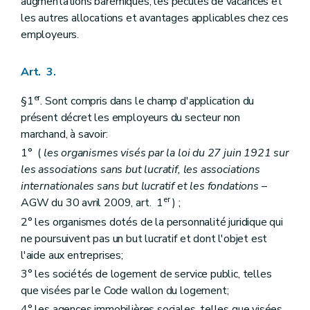
augmentations barémiques, les pécules de vacances et
les autres allocations et avantages applicables chez ces
employeurs.
Art. 3.
er
§1
. Sont compris dans le champ d'application du
présent décret les employeurs du secteur non
marchand, à savoir:
1° (
les organismes visés par la loi du 27 juin 1921 sur
les associations sans but lucratif, les associations
internationales sans but lucratif et les fondations
–
er
AGW du 30 avril 2009, art. 1
) ;
2° les organismes dotés de la personnalité juridique qui
ne poursuivent pas un but lucratif et dont l'objet est
l'aide aux entreprises;
3° les sociétés de logement de service public, telles
que visées par le Code wallon du logement;
4° les agences immobilières sociales, telles que visées