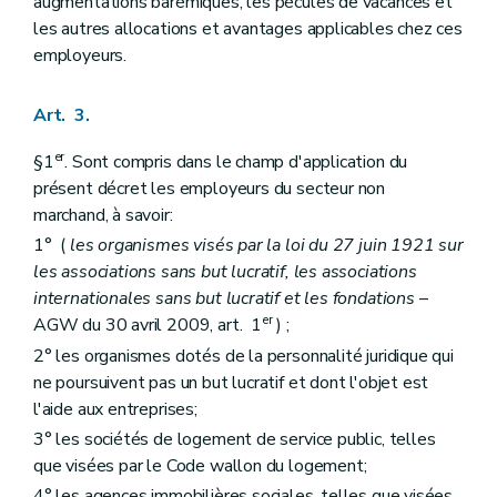
augmentations barémiques, les pécules de vacances et
les autres allocations et avantages applicables chez ces
employeurs.
Art. 3.
er
§1
. Sont compris dans le champ d'application du
présent décret les employeurs du secteur non
marchand, à savoir:
1° (
les organismes visés par la loi du 27 juin 1921 sur
les associations sans but lucratif, les associations
internationales sans but lucratif et les fondations
–
er
AGW du 30 avril 2009, art. 1
) ;
2° les organismes dotés de la personnalité juridique qui
ne poursuivent pas un but lucratif et dont l'objet est
l'aide aux entreprises;
3° les sociétés de logement de service public, telles
que visées par le Code wallon du logement;
4° les agences immobilières sociales, telles que visées