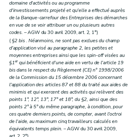
domaine d'activités ou au programme
d'investissements projeté et qu'elle a effectué auprès
de la Banque-carrefour des Entreprises des démarches
en vue de se voir attribuer un ou plusieurs autres
codes.
– AGW du 30 avril 2009, art. 2, 1°)
(
§2
bis
. Néanmoins, ne sont pas exclues du champ
d'application visé au paragraphe 2, les petites et
moyennes entreprises ainsi que les spin-off visées au
er
§1
qui bénéficient d'une aide en vertu de l'article 19
bis
dans le respect du Règlement (CE) n° 1998/2006
de la Commission du 15 décembre 2006 concernant
l'application des articles 87 et 88 du traité aux aides
de
minimis
et qui exercent des activités qui relèvent des
points 1°, 12°, 13°, 17° et 18°, du §2, ainsi que des
points 2° à 5° du même paragraphe, à condition, pour
ces quatre derniers points, de compter, avant l'octroi
de l'aide, au maximum cinq travailleurs calculés en
équivalents temps plein.
– AGW du 30 avril 2009,
art. 2, 2°)