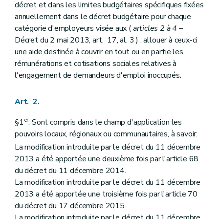
Art. 22
décret et dans les limites budgétaires spécifiques fixées
Art. 23
annuellement dans le décret budgétaire pour chaque
Art. 24
catégorie d'employeurs visée aux (
articles 2 à 4
–
Chapitre III
Commission interministérielle
Art. 25
Décret du 2 mai 2013, art. 17, al. 3 ) , allouer à ceux-ci
Art. 26
une aide destinée à couvrir en tout ou en partie les
Art. 27
rémunérations et cotisations sociales relatives à
Chapitre IV
Obligations des employeurs
l'engagement de demandeurs d'emploi inoccupés.
Art. 28
Art. 29
Art. 30
Art. 2.
Art. 31
Chapitre V
Procédure
er
§1
. Sont compris dans le champ d'application les
Art. 32
Chapitre VI
Contrôle et sanctions
pouvoirs locaux, régionaux ou communautaires, à savoir:
Art. 33
La modification introduite par le décret du 11 décembre
Art. 34
2013 a été apportée une deuxième fois par l'article 68
Chapitre VII
Dispositions abrogatoires
Art. 35
du décret du 11 décembre 2014.
Art. 36
La modification introduite par le décret du 11 décembre
Art. 37
2013 a été apportée une troisième fois par l'article 70
Art. 38
du décret du 17 décembre 2015.
Art. 39
Art. 40
La modification introduite par le décret du 11 décembre