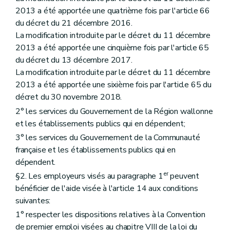
Chapitre VIII
Dispositions transitoires
2013 a été apportée une quatrième fois par l'article 66
Art. 41
du décret du 21 décembre 2016.
Art. 42
Art. 43
La modification introduite par le décret du 11 décembre
Art. 44
2013 a été apportée une cinquième fois par l'article 65
Art. 45
du décret du 13 décembre 2017.
Art. 46
La modification introduite par le décret du 11 décembre
Art. 47
Art. 48
2013 a été apportée une sixième fois par l'article 65 du
Art. 49
décret du 30 novembre 2018.
Chapitre IX
Dispositions finales
2° les services du Gouvernement de la Région wallonne
Art. 50
Art.
50
bis
et les établissements publics qui en dépendent;
Art. 51
3° les services du Gouvernement de la Communauté
Art.
50
bis
française et les établissements publics qui en
Art. 52
dépendent.
er
§2. Les employeurs visés au paragraphe 1
peuvent
bénéficier de l'aide visée à l'article 14 aux conditions
suivantes:
1° respecter les dispositions relatives à la Convention
de premier emploi visées au chapitre VIII de la loi du