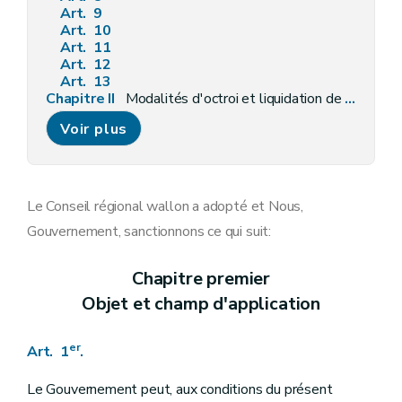
Art. 9
Art. 10
Art. 11
Art. 12
Art. 13
Chapitre II
Modalités d'octroi et liquidation de l'aide
Art. 14
Voir plus
Section première
Les pouvoirs locaux
Art. 15
Section 2
Les pouvoirs publics régionaux et communautaires
Art. 16
Section 3
Les employeurs du non marchand
Le Conseil régional wallon a adopté et Nous,
Art. 17
Gouvernement, sanctionnons ce qui suit:
Section 4
Les établissements d'enseignement
Art. 18
Section 5
Les petites et moyennes entreprises
Chapitre premier
Art. 19
Objet et champ d'application
Section
5
bis
Des emplois Jeunes dans les petites et moyennes entreprises et les spin-off
Art.
19
bis
Section 6
Octroi et liquidation
er
Art. 1
.
Art. 20
Art. 21
Art.
21 bis
Le Gouvernement peut, aux conditions du présent