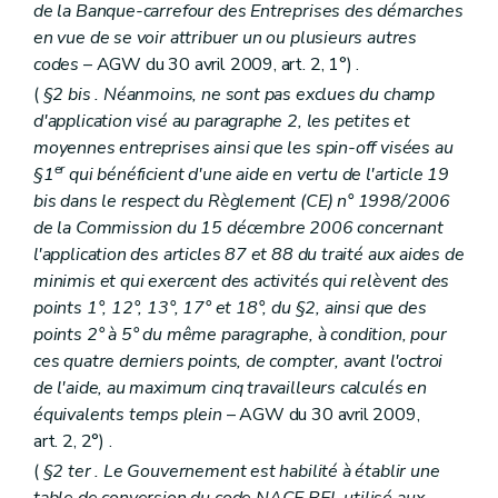
de la Banque-carrefour des Entreprises des démarches
en vue de se voir attribuer un ou plusieurs autres
codes
– AGW du 30 avril 2009, art. 2, 1°) .
(
§2
bis
. Néanmoins, ne sont pas exclues du champ
d'application visé au paragraphe 2, les petites et
moyennes entreprises ainsi que les spin-off visées au
er
§1
qui bénéficient d'une aide en vertu de l'article 19
bis
dans le respect du Règlement (CE) n° 1998/2006
de la Commission du 15 décembre 2006 concernant
l'application des articles 87 et 88 du traité aux aides
de
minimis
et qui exercent des activités qui relèvent des
points 1°, 12°, 13°, 17° et 18°, du §2, ainsi que des
points 2° à 5° du même paragraphe, à condition, pour
ces quatre derniers points, de compter, avant l'octroi
de l'aide, au maximum cinq travailleurs calculés en
équivalents temps plein
– AGW du 30 avril 2009,
art. 2, 2°) .
(
§2
ter
. Le Gouvernement est habilité à établir une