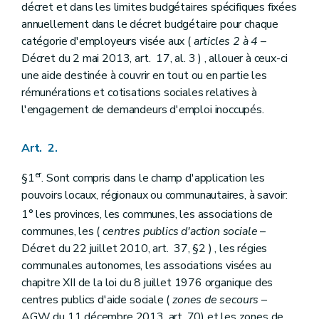
Art. 23
décret et dans les limites budgétaires spécifiques fixées
Art. 24
annuellement dans le décret budgétaire pour chaque
Chapitre III
Commission interministérielle
catégorie d'employeurs visée aux (
articles 2 à 4
–
Art. 25
Art. 26
Décret du 2 mai 2013, art. 17, al. 3 ) , allouer à ceux-ci
Art. 27
une aide destinée à couvrir en tout ou en partie les
Chapitre IV
Obligations des employeurs
rémunérations et cotisations sociales relatives à
Art. 28
l'engagement de demandeurs d'emploi inoccupés.
Art. 29
Art. 30
Art. 31
Art. 2.
Chapitre V
Procédure
Art. 32
er
§1
. Sont compris dans le champ d'application les
Chapitre VI
Contrôle et sanctions
Art. 33
pouvoirs locaux, régionaux ou communautaires, à savoir:
Art. 34
1° les provinces, les communes, les associations de
Chapitre VII
Dispositions abrogatoires
communes, les (
centres publics d'action sociale
–
Art. 35
Art. 36
Décret du 22 juillet 2010, art. 37, §2 ) , les régies
Art. 37
communales autonomes, les associations visées au
Art. 38
chapitre XII de la loi du 8 juillet 1976 organique des
Art. 39
centres publics d'aide sociale (
zones de secours
–
Art. 40
Chapitre VIII
Dispositions transitoires
AGW du 11 décembre 2013, art. 70) et les zones de