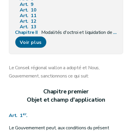
Art. 9
Art. 10
Art. 11
Art. 12
Art. 13
Chapitre II
Modalités d'octroi et liquidation de l'aide
Art. 14
Voir plus
Section première
Les pouvoirs locaux
Art. 15
Section 2
Les pouvoirs publics régionaux et communautaires
Art. 16
Section 3
Les employeurs du non marchand
Le Conseil régional wallon a adopté et Nous,
Art. 17
Gouvernement, sanctionnons ce qui suit:
Section 4
Les établissements d'enseignement
Art. 18
Section 5
Les petites et moyennes entreprises
Chapitre premier
Art. 19
Objet et champ d'application
Section 5
bis
Des emplois Jeunes dans les petites et moyennes entreprises et les spin-off
Art. 19
bis
Section 6
Octroi et liquidation
er
Art. 1
.
Art. 20
Art. 21
Art. 22
Le Gouvernement peut, aux conditions du présent