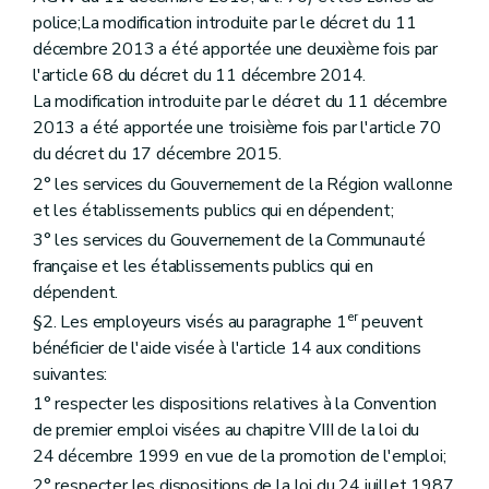
Art. 41
police;La modification introduite par le décret du 11
Art. 42
décembre 2013 a été apportée une deuxième fois par
Art. 43
Art. 44
l'article 68 du décret du 11 décembre 2014.
Art. 45
La modification introduite par le décret du 11 décembre
Art. 46
2013 a été apportée une troisième fois par l'article 70
Art. 47
du décret du 17 décembre 2015.
Art. 48
Art. 49
2° les services du Gouvernement de la Région wallonne
Chapitre IX
Dispositions finales
et les établissements publics qui en dépendent;
Art. 50
3° les services du Gouvernement de la Communauté
Art.
50
bis
Art. 51
française et les établissements publics qui en
Art.
50
bis
dépendent.
Art. 52
er
§2. Les employeurs visés au paragraphe 1
peuvent
bénéficier de l'aide visée à l'article 14 aux conditions
suivantes:
1° respecter les dispositions relatives à la Convention
de premier emploi visées au chapitre VIII de la loi du
24 décembre 1999 en vue de la promotion de l'emploi;
2° respecter les dispositions de la loi du 24 juillet 1987