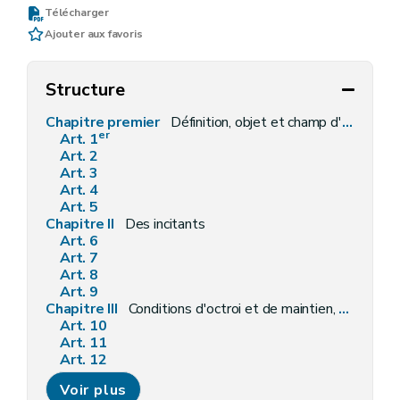
Télécharger
Ajouter aux favoris
Structure
Chapitre premier
Définition, objet et champ d'application
er
Art. 1
Art. 2
Art. 3
Art. 4
Art. 5
Chapitre II
Des incitants
Art. 6
Art. 7
Art. 8
Art. 9
Chapitre III
Conditions d'octroi et de maintien, procédures de demande et d'octroi, modalités de liquidation, de contrôle et sanctions
Art. 10
Art. 11
Art. 12
Art. 13
Voir plus
Art. 14