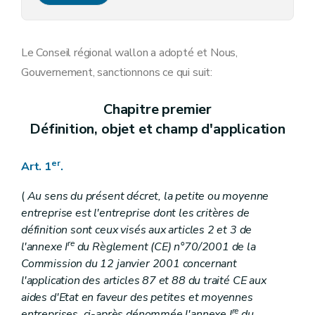
Art. 15
Art. 16
Art. 17
Chapitre IV
Dispositions finales, abrogatoires et transitoires
Le Conseil régional wallon a adopté et Nous,
Art. 18
Gouvernement, sanctionnons ce qui suit:
Art. 19
Art. 20
Chapitre premier
Définition, objet et champ d'application
er
Art. 1
.
(
Au sens du présent décret, la petite ou moyenne
entreprise est l'entreprise dont les critères de
définition sont ceux visés aux articles 2 et 3 de
re
l'annexe I
du Règlement (CE) n°70/2001 de la
Commission du 12 janvier 2001 concernant
l'application des articles 87 et 88 du traité CE aux
aides d'Etat en faveur des petites et moyennes
re
entreprises, ci-après dénommée l'annexe I
du