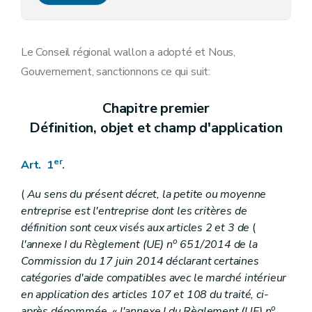
Art. 15
Art. 16
Art. 17
Chapitre IV
Dispositions finales, abrogatoires et transitoires
Le Conseil régional wallon a adopté et Nous,
Art. 18
Gouvernement, sanctionnons ce qui suit:
Art. 19
Art. 20
Chapitre premier
Définition, objet et champ d'application
er
Art. 1
.
(
Au sens du présent décret, la petite ou moyenne
entreprise est l'entreprise dont les critères de
définition sont ceux visés aux articles 2 et 3 de
(
o
l'annexe I du Règlement (UE) n
651/2014 de la
Commission du 17 juin 2014 déclarant certaines
catégories d'aide compatibles avec le marché intérieur
en application des articles 107 et 108 du traité, ci-
o
après dénommée, « l'annexe I du Règlement (UE) n