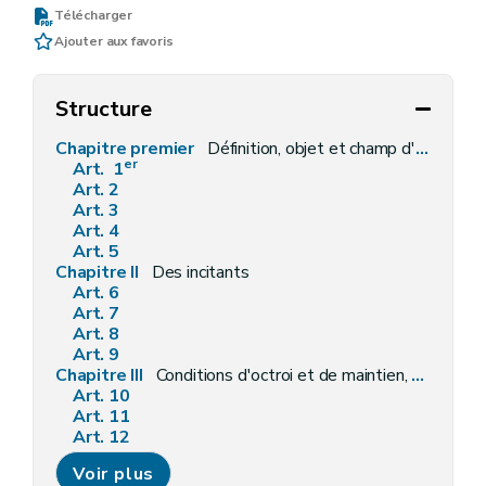
Télécharger
Ajouter aux favoris
Structure
Chapitre premier
Définition, objet et champ d'application
er
Art. 1
Art. 2
Art. 3
Art. 4
Art. 5
Chapitre II
Des incitants
Art. 6
Art. 7
Art. 8
Art. 9
Chapitre III
Conditions d'octroi et de maintien, procédures de demande et d'octroi, modalités de liquidation, de contrôle et sanctions
Art. 10
Art. 11
Art. 12
Art. 13
Voir plus
Art. 14