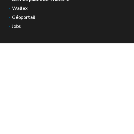
Wallex
Géoportail
Jobs
Nous contacter
Espaces Wallonie
Presse
Introduire une plainte au SPW
Signaler une irrégularité