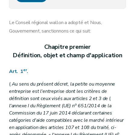
Art. 15
Art. 16
Art. 17
Chapitre IV
Dispositions finales, abrogatoires et transitoires
Le Conseil régional wallon a adopté et Nous,
Art. 18
Gouvernement, sanctionnons ce qui suit:
Art. 19
Art. 20
Chapitre premier
Définition, objet et champ d'application
er
Art. 1
.
(
Au sens du présent décret, la petite ou moyenne
entreprise est l'entreprise dont les critères de
définition sont ceux visés aux articles 2 et 3 de
(
o
l'annexe I du Règlement (UE) n
651/2014 de la
Commission du 17 juin 2014 déclarant certaines
catégories d'aide compatibles avec le marché intérieur
en application des articles 107 et 108 du traité, ci-
o
après dénommée, « l'annexe I du Règlement (UE) n