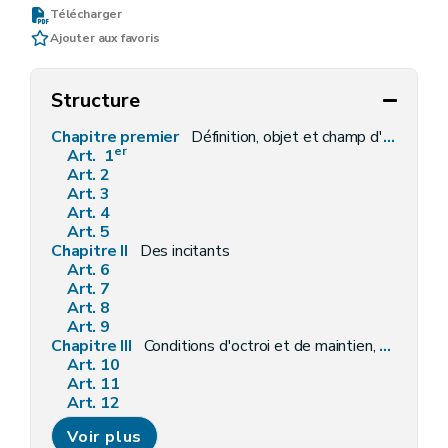
Télécharger
Ajouter aux favoris
Structure
Chapitre premier
Définition, objet et champ d'application
er
Art. 1
Art. 2
Art. 3
Art. 4
Art. 5
Chapitre II
Des incitants
Art. 6
Art. 7
Art. 8
Art. 9
Chapitre III
Conditions d'octroi et de maintien, procédures de demande et d'octroi, modalités de liquidation, de contrôle et sanctions
Art. 10
Art. 11
Art. 12
Art. 13
Voir plus
Art. 14