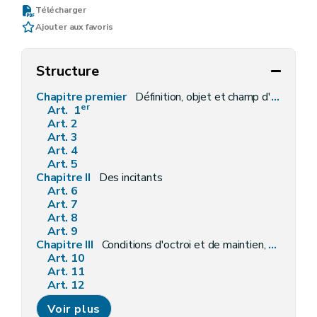
Télécharger
Ajouter aux favoris
Structure
Chapitre premier
Définition, objet et champ d'application
er
Art. 1
Art. 2
Art. 3
Art. 4
Art. 5
Chapitre II
Des incitants
Art. 6
Art. 7
Art. 8
Art. 9
Chapitre III
Conditions d'octroi et de maintien, procédures de demande et d'octroi, modalités de liquidation, de contrôle et sanctions
Art. 10
Art. 11
Art. 12
Art. 13
Voir plus
Art. 14