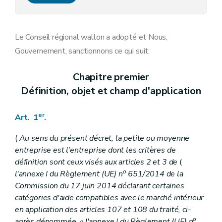
Art. 15
Art. 16
Art. 17
Chapitre IV
Dispositions finales, abrogatoires et transitoires
Le Conseil régional wallon a adopté et Nous,
Art. 18
Gouvernement, sanctionnons ce qui suit:
Art. 19
Art. 20
Chapitre premier
Définition, objet et champ d'application
er
Art. 1
.
(
Au sens du présent décret, la petite ou moyenne
entreprise est l'entreprise dont les critères de
définition sont ceux visés aux articles 2 et 3 de
(
o
l'annexe I du Règlement (UE) n
651/2014 de la
Commission du 17 juin 2014 déclarant certaines
catégories d'aide compatibles avec le marché intérieur
en application des articles 107 et 108 du traité, ci-
o
après dénommée, « l'annexe I du Règlement (UE) n