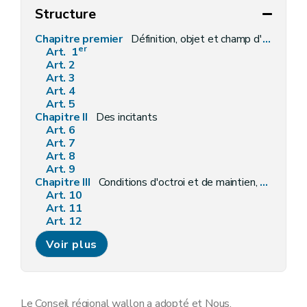
Structure
Chapitre premier
Définition, objet et champ d'application
er
Art. 1
Art. 2
Art. 3
Art. 4
Art. 5
Chapitre II
Des incitants
Art. 6
Art. 7
Art. 8
Art. 9
Chapitre III
Conditions d'octroi et de maintien, procédures de demande et d'octroi, modalités de liquidation, de contrôle et sanctions
Art. 10
Art. 11
Art. 12
Art. 13
Voir plus
Art. 14
Art. 14/1
Art. 15
Art. 16
Art. 17
Le Conseil régional wallon a adopté et Nous,