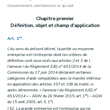
Art. 17/1
Gouvernement, sanctionnons ce qui suit:
Chapitre
(De la récolte et de la gestion des données - Décret du 25 avril 2024, art.16)
Art. 17/2
Art. 17/3
Chapitre premier
Art. 17/4
Définition, objet et champ d'application
Art. 17/5
Chapitre IV
Dispositions finales, abrogatoires et transitoires
Art. 18
er
Art. 1
.
Art. 19
Art. 20
(
Au sens du présent décret, la petite ou moyenne
entreprise est l'entreprise dont les critères de
définition sont ceux visés aux articles 2 et 3 de
(
o
l'annexe I du Règlement (UE) n
651/2014 de la
Commission du 17 juin 2014 déclarant certaines
catégories d'aide compatibles avec le marché intérieur
en application des articles 107 et 108 du traité, ci-
o
après dénommée, « l'annexe I du Règlement (UE) n
er
651/2014 »
– AGW du 26 février 2015, art. 1
) – AGW
du 15 avril 2005, art. 5, 1°) .
(
§2. La grande entreprise est l'entreprise qui ne