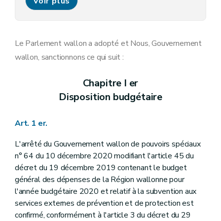
Voir plus
Chapitre VII
Fiscalité
Art. 11
Chapitre VIII
Logement
Art. 12
Art. 13
Le Parlement wallon a adopté et Nous, Gouvernement
Chapitre IX
Pouvoirs locaux
wallon, sanctionnons ce qui suit :
Art. 14
Chapitre X
Tourisme
Art. 15
Chapitre I er
Disposition budgétaire
Art. 1 er.
L'arrêté du Gouvernement wallon de pouvoirs spéciaux
n° 64 du 10 décembre 2020 modifiant l'article 45 du
décret du 19 décembre 2019 contenant le budget
général des dépenses de la Région wallonne pour
l'année budgétaire 2020 et relatif à la subvention aux
services externes de prévention et de protection est
confirmé, conformément à l'article 3 du décret du 29