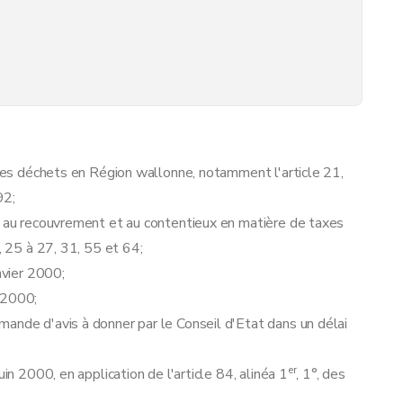
n des déchets en Région wallonne, notamment l'article 21,
92;
t, au recouvrement et au contentieux en matière de taxes
, 25 à 27, 31, 55 et 64;
nvier 2000;
 2000;
ande d'avis à donner par le Conseil d'Etat dans un délai
er
in 2000, en application de l'article 84, alinéa 1
, 1°, des