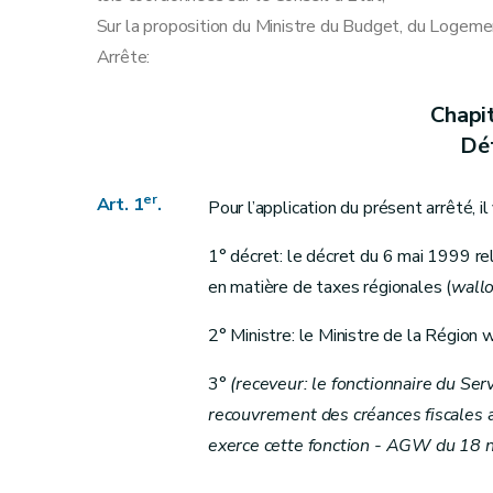
Art. 13
Sur la proposition du Ministre du Budget, du Logeme
Art. 14
Arrête:
Art. 15
Art. 16
Chapi
Art. 17
Déf
Art. 18
Art. 19
er
Art.
1
.
Pour l’application du présent arrêté, il
Chapitre VII
Recouvrement
Section 1
(Poursuites - AGW du 14 septemb
1° décret: le décret du 6 mai 1999 re
Art. 20
en matière de taxes régionales (
wall
Art. 21
2° Ministre: le Ministre de la Région 
Section 2
Effet du recours sur le recouvreme
Art. 22
3°
(receveur: le fonctionnaire du Ser
Section 3
(Dispositions relatives à l’irrécouvr
recouvrement des créances fiscales a
Art. 22ter
exerce cette fonction - AGW du 18 
Art. 22quater