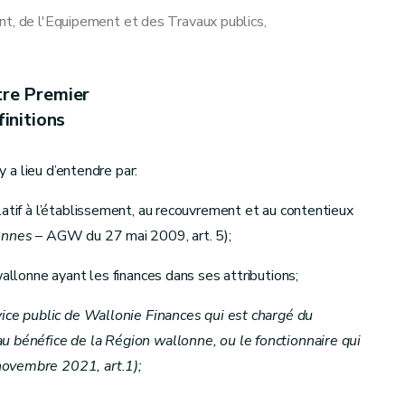
nt, de l'Equipement et des Travaux publics,
tre Premier
initions
 y a lieu d’entendre par:
re 2023, art.3)
latif à l’établissement, au recouvrement et au contentieux
onnes
– AGW du 27 mai 2009, art. 5);
wallonne ayant les finances dans ses attributions;
nt
vice public de Wallonie Finances qui est chargé du
abilité de certaines créances - AGW du 22 mars 2018, art.9)
u bénéfice de la Région wallonne, ou le fonctionnaire qui
novembre 2021, art.1);