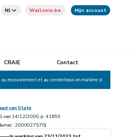
Nl
Wallonie.be
Mijn account
CRAIE
Contact
Arrêté du Gouvernement wallon portant exécution du décret du 6 mai 1999 relatif à l'établissement, au recouvrement et au contentieux en matière de taxes régionales (wallonnes - D. du 17/01/2008)
aad van State
S van 14/12/2000, p. 41859
Numac : 2000027570)
In werking van 23/11/2023 tot