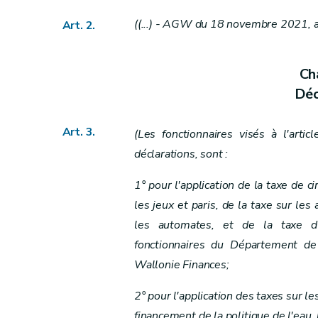
Chapitre VIII
Sanctions administratives
((...) - AGW du 18 novembre 2021, a
Art. 22bis
Art.
2
.
Art. 23
Chapitre IX
Cha
Dispositions modificatives et abrogatoires
Déc
Art. 24
Art. 25
Art. 3.
(Les fonctionnaires visés à l'arti
Art. 26
déclarations, sont :
Chapitre X
Art. 27
1° pour l'application de la taxe de ci
Annexe
les jeux et paris, de la taxe sur le
Annexe
les automates, et de la taxe d
Annexe
fonctionnaires du Département de
Wallonie Finances;
2° pour l'application des taxes sur le
financement de la politique de l'eau