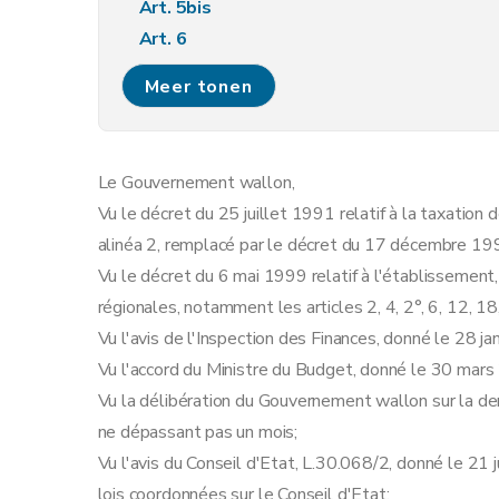
Art. 5bis
Art. 6
Art. 6bis
Meer tonen
Chapitre III
Rôles
Art. 7
Art. 8
Le Gouvernement wallon,
Art. 8bis
Vu le décret du 25 juillet 1991 relatif à la taxatio
Chapitre IV
Voies de recours
alinéa 2, remplacé par le décret du 17 décembre 19
Art. 9
Vu le décret du 6 mai 1999 relatif à l'établissemen
Chapitre V
Intérêts
régionales, notamment les articles 2, 4, 2°, 6, 12, 18
Art. 10
Vu l'avis de l'Inspection des Finances, donné le 28 ja
Chapitre VI
Paiements et quittances
Vu l'accord du Ministre du Budget, donné le 30 mars
Art. 11
Vu la délibération du Gouvernement wallon sur la dem
Art. 12
ne dépassant pas un mois;
Art. 12bis
Vu l'avis du Conseil d'Etat, L.30.068/2, donné le 21 ju
Art. 12ter
lois coordonnées sur le Conseil d'Etat;