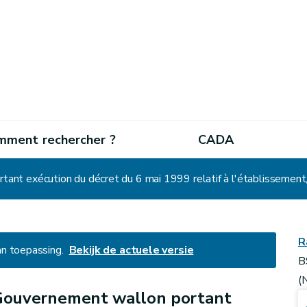
mment rechercher ?
CADA
R
an toepassing.
Bekijk de actuele versie
B
(
Gouvernement wallon portant