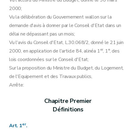
Vu l'accord du Ministre du Budget, donné le 30 mars
Art. 22
2000;
Section 3
(Dispositions relatives à l’irrécouvrabilité de certaines créances - AGW du 22 mars 2018, art.9)
Vu la délibération du Gouvernement wallon sur la
Art. 22ter
Art. 22quater
demande d'avis à donner par le Conseil d'Etat dans un
Chapitre VIII
Sanctions administratives
délai ne dépassant pas un mois;
Art. 22bis
Art. 23
Vu l'avis du Conseil d'Etat, L.30.068/2, donné le 21 juin
Chapitre IX
er
2000, en application de l'article 84, alinéa 1
, 1°, des
Dispositions modificatives et abrogatoires
Art. 24
lois coordonnées sur le Conseil d'Etat;
Art. 25
Sur la proposition du Ministre du Budget, du Logement,
Art. 26
Chapitre X
de l'Equipement et des Travaux publics,
Art. 27
Arrête:
Annexe
Annexe
Annexe
Chapitre Premier
Définitions
er
Art.
1
.