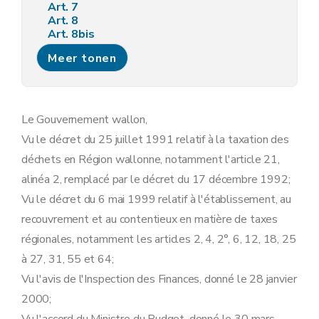
Art. 7
Art. 8
Art. 8bis
Chapitre IV
Voies de recours
Meer tonen
Art. 9
Chapitre V
Intérêts
Art. 10
Chapitre VI
Paiements et quittances
Art. 11
Le Gouvernement wallon,
Art. 12
Vu le décret du 25 juillet 1991 relatif à la taxation des
Art. 12bis
Art. 12ter
déchets en Région wallonne, notamment l'article 21,
Art. 13
alinéa 2, remplacé par le décret du 17 décembre 1992;
Art. 14
Art. 15
Vu le décret du 6 mai 1999 relatif à l'établissement, au
Art. 16
recouvrement et au contentieux en matière de taxes
Art. 17
Art. 18
régionales, notamment les articles 2, 4, 2°, 6, 12, 18, 25
Art. 19
à 27, 31, 55 et 64;
Chapitre VII
Recouvrement
Section 1
Frais de poursuite
Vu l'avis de l'Inspection des Finances, donné le 28 janvier
Art. 20
2000;
Art. 21
Section 2
Effet du recours sur le recouvrement