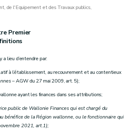
nt, de l'Equipement et des Travaux publics,
tre Premier
initions
 y a lieu d’entendre par:
latif à l’établissement, au recouvrement et au contentieux
onnes
– AGW du 27 mai 2009, art. 5);
wallonne ayant les finances dans ses attributions;
nt
vice public de Wallonie Finances qui est chargé du
abilité de certaines créances - AGW du 22 mars 2018, art.9)
u bénéfice de la Région wallonne, ou le fonctionnaire qui
novembre 2021, art.1);