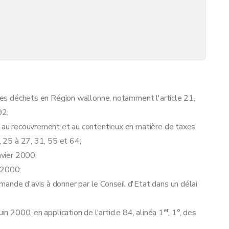
n des déchets en Région wallonne, notamment l'article 21,
92;
t, au recouvrement et au contentieux en matière de taxes
, 25 à 27, 31, 55 et 64;
nvier 2000;
 2000;
ande d'avis à donner par le Conseil d'Etat dans un délai
er
in 2000, en application de l'article 84, alinéa 1
, 1°, des