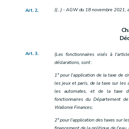
Chapitre VIII
Sanctions administratives
((...) - AGW du 18 novembre 2021, a
Art. 22bis
Art.
2
.
Art. 23
Chapitre IX
Cha
Dispositions modificatives et abrogatoires
Déc
Art. 24
Art. 25
Art. 3.
(Les fonctionnaires visés à l'arti
Art. 26
déclarations, sont :
Chapitre X
Art. 27
1° pour l'application de la taxe de ci
Annexe
les jeux et paris, de la taxe sur le
Annexe
les automates, et de la taxe d
Annexe
fonctionnaires du Département de
Wallonie Finances;
2° pour l'application des taxes sur le
financement de la politique de l'eau