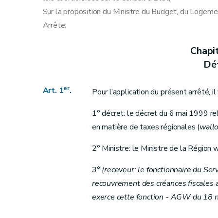
Art. 13
Sur la proposition du Ministre du Budget, du Logeme
Art. 14
Arrête:
Art. 15
Art. 16
Chapi
Art. 17
Déf
Art. 18
Art. 19
er
Art.
1
.
Pour l’application du présent arrêté, il
Chapitre VII
Recouvrement
Section 1
Frais de poursuite
1° décret: le décret du 6 mai 1999 re
Art. 20
en matière de taxes régionales (
wall
Art. 21
2° Ministre: le Ministre de la Région 
Section 2
Effet du recours sur le recouvreme
Art. 22
3°
(receveur: le fonctionnaire du Ser
Section 3
(Dispositions relatives à l’irrécouvr
recouvrement des créances fiscales a
Art. 22ter
exerce cette fonction - AGW du 18 
Art. 22quater