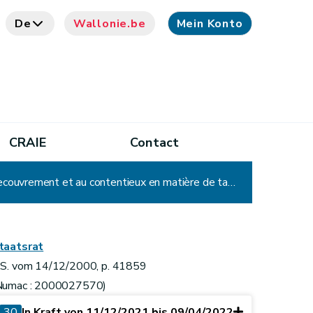
De
Wallonie.be
Mein Konto
CRAIE
Contact
Arrêté du Gouvernement wallon portant exécution du décret du 6 mai 1999 relatif à l'établissement, au recouvrement et au contentieux en matière de taxes régionales (wallonnes - D. du 17/01/2008)
taatsrat
.S. vom 14/12/2000, p. 41859
Numac : 2000027570)
30
In Kraft von 11/12/2021 bis 09/04/2022