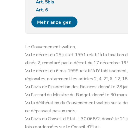
Art. 5bis
Art. 6
Art. 6bis
Mehr anzeigen
Chapitre III
Rôles
Art. 7
Art. 8
Le Gouvernement wallon,
Art. 8bis
Vu le décret du 25 juillet 1991 relatif à la taxatio
Chapitre IV
Voies de recours
alinéa 2, remplacé par le décret du 17 décembre 19
Art. 9
Vu le décret du 6 mai 1999 relatif à l'établissemen
Chapitre V
Intérêts
régionales, notamment les articles 2, 4, 2°, 6, 12, 18
Art. 10
Vu l'avis de l'Inspection des Finances, donné le 28 ja
Chapitre VI
Paiements et quittances
Vu l'accord du Ministre du Budget, donné le 30 mars
Art. 11
Vu la délibération du Gouvernement wallon sur la dem
Art. 12
ne dépassant pas un mois;
Art. 12bis
Vu l'avis du Conseil d'Etat, L.30.068/2, donné le 21 ju
Art. 12ter
lois coordonnées sur le Conseil d'Etat;