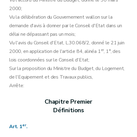
Vu l'accord du Ministre du Budget, donné le 30 mars
Art. 22
2000;
Section 3
(Dispositions relatives à l’irrécouvrabilité de certaines créances - AGW du 22 mars 2018, art.9)
Vu la délibération du Gouvernement wallon sur la
Art. 22ter
Art. 22quater
demande d'avis à donner par le Conseil d'Etat dans un
Chapitre VIII
Sanctions administratives
délai ne dépassant pas un mois;
Art. 22bis
Art. 23
Vu l'avis du Conseil d'Etat, L.30.068/2, donné le 21 juin
Chapitre IX
er
2000, en application de l'article 84, alinéa 1
, 1°, des
Dispositions modificatives et abrogatoires
Art. 24
lois coordonnées sur le Conseil d'Etat;
Art. 25
Sur la proposition du Ministre du Budget, du Logement,
Art. 26
Chapitre X
de l'Equipement et des Travaux publics,
Art. 27
Arrête:
Annexe
Annexe
Annexe
Chapitre Premier
Définitions
er
Art.
1
.