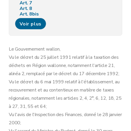
Art. 7
Art. 8
Art. 8bis
Chapitre IV
Voies de recours
Voir plus
Art. 9
Chapitre V
Intérêts
Art. 10
Chapitre VI
Paiements et quittances
Art. 11
Le Gouvernement wallon,
Art. 12
Vu le décret du 25 juillet 1991 relatif à la taxation des
Art. 12bis
Art. 12ter
déchets en Région wallonne, notamment l'article 21,
Art. 13
alinéa 2, remplacé par le décret du 17 décembre 1992;
Art. 14
Art. 15
Vu le décret du 6 mai 1999 relatif à l'établissement, au
Art. 16
recouvrement et au contentieux en matière de taxes
Art. 17
Art. 18
régionales, notamment les articles 2, 4, 2°, 6, 12, 18, 25
Art. 19
à 27, 31, 55 et 64;
Chapitre VII
Recouvrement
Section 1
Frais de poursuite
Vu l'avis de l'Inspection des Finances, donné le 28 janvier
Art. 20
2000;
Art. 21
Section 2
Effet du recours sur le recouvrement